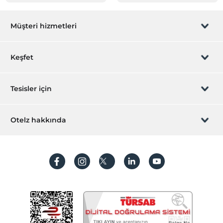
Müşteri hizmetleri
Rezervasyon yönet
Keşfet
Sizi arayalım
Hediye Kart
Tesisler için
İştirak olun
ZPara Nedir?
Hemen tesisinizi ekleyin
Otelz hakkında
İletişim
Üye girişi
Villa/Daire ekleyin
Hakkımızda
Sıkça sorulan sorular
Hesap oluştur
Sürdürülebilirlik
Kişisel Verilerin Korunması
Koşullar ve şartlar
İşlem rehberi