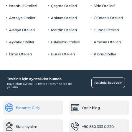
İstanbul Otelleri
Çeşme Otelleri
Side Otelleri
Antalya Otelleri
Ankara Otelleri
Ölüdeniz Otelleri
Alanya Otelleri
Mardin Otelleri
Cunda Otelleri
Ayvalık Otelleri
Eskişehir Otelleri
Amasra Otelleri
İzmir Otelleri
Bursa Otelleri
Kıbrıs Otelleri
Tesisiniz için ayrıcalıklar burada
Tesisinizi kaydedin
Kayıt olun ayrıcalıklı tesisler arasında siz de
yer alın
Extranet Giriş
Otelz blog
Sizi arayalım
+90 850 333 0 220