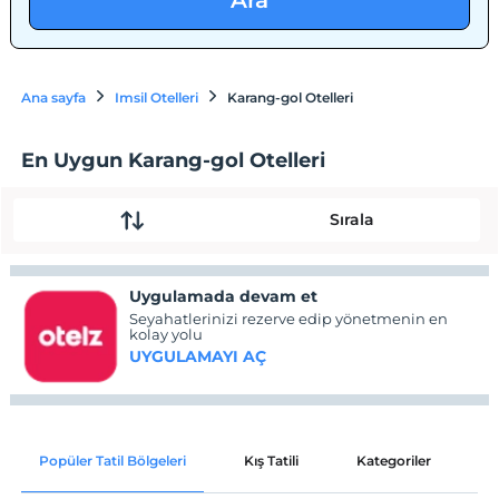
Ara
Ana sayfa
Imsil Otelleri
Karang-gol Otelleri
En Uygun Karang-gol Otelleri
Sırala
Uygulamada devam et
Seyahatlerinizi rezerve edip yönetmenin en
kolay yolu
UYGULAMAYI AÇ
Popüler Tatil Bölgeleri
Kış Tatili
Kategoriler
P