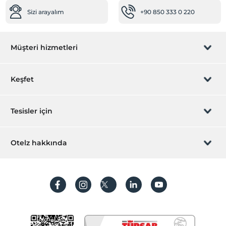
Sizi arayalım
+90 850 333 0 220
Müşteri hizmetleri
Rezervasyon yönet
Keşfet
Sizi arayalım
Hediye Kart
Tesisler için
İştirak olun
ZPara Nedir?
Hemen tesisinizi ekleyin
Otelz hakkında
İletişim
Üye girişi
Villa/Daire ekleyin
Hakkımızda
Sıkça sorulan sorular
Hesap oluştur
Sürdürülebilirlik
Kişisel Verilerin Korunması
Koşullar ve şartlar