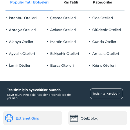
Popüler Tatil Bölgeleri
Kış Tatili
Kategoriler
P
İstanbul Otelleri
Çeşme Otelleri
Side Otelleri
Antalya Otelleri
Ankara Otelleri
Ölüdeniz Otelleri
Alanya Otelleri
Mardin Otelleri
Cunda Otelleri
Ayvalık Otelleri
Eskişehir Otelleri
Amasra Otelleri
İzmir Otelleri
Bursa Otelleri
Kıbrıs Otelleri
Tesisiniz için ayrıcalıklar burada
Tesisinizi kaydedin
Kayıt olun ayrıcalıklı tesisler arasında siz de
yer alın
Extranet Giriş
Otelz blog