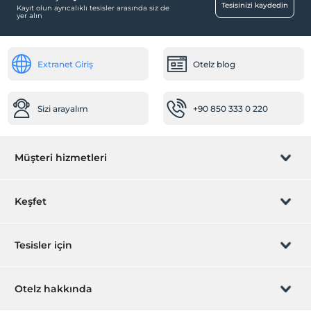
Tesisinizi kaydedin
Kayıt olun ayrıcalıklı tesisler arasında siz de
yer alın
Extranet Giriş
Otelz blog
Sizi arayalım
+90 850 333 0 220
Müşteri hizmetleri
Rezervasyon yönet
Keşfet
Sizi arayalım
Hediye Kart
Tesisler için
İştirak olun
ZPara Nedir?
Hemen tesisinizi ekleyin
Otelz hakkında
İletişim