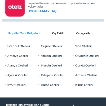
Seyahatlerinizi rezerve edip yönetmenin en
kolay yolu
UYGULAMAYI AÇ
Popüler Tatil Bölgeleri
Kış Tatili
Kategoriler
P
İstanbul Otelleri
Çeşme Otelleri
Side Otelleri
Antalya Otelleri
Ankara Otelleri
Ölüdeniz Otelleri
Alanya Otelleri
Mardin Otelleri
Cunda Otelleri
Ayvalık Otelleri
Eskişehir Otelleri
Amasra Otelleri
İzmir Otelleri
Bursa Otelleri
Kıbrıs Otelleri
Tesisiniz için ayrıcalıklar burada