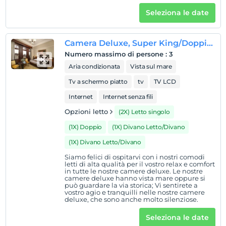
Seleziona le date
Mostra sulla
mappa
Camera Deluxe, Super King/Doppia, Vista Città
Numero massimo di persone
:
3
Regole dell'hotel
Aria condizionata
Vista sul mare
Tv a schermo piatto
tv
TV LCD
registrare
En erken saat 14:00 ve sonrası
Internet
Internet senza fili
Guardare
Opzioni letto
(2X) Letto singolo
L'ultimo 12:00 e prima
(1X) Doppio
(1X) Divano Letto/Divano
animale domestico
(1X) Divano Letto/Divano
Animali ammessi
Siamo felici di ospitarvi con i nostri comodi
letti di alta qualità per il vostro relax e comfort
fumare
in tutte le nostre camere deluxe. Le nostre
camere non fumatori
camere deluxe hanno vista mare oppure si
può guardare la via storica; Vi sentirete a
Orari di check-in
vostro agio e tranquilli nelle nostre camere
deluxe, che sono anche molto silenziose.
figli
Seleziona le date
I bambini di età inferiore a 2 non vengono addebitati