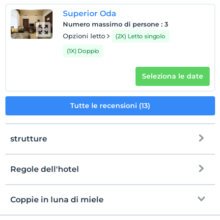
Superior Oda
Numero massimo di persone
:
3
Opzioni letto
(2X) Letto singolo
(1X) Doppio
Seleziona le date
Tutte le recensioni (13)
strutture
Regole dell'hotel
Internet
registrare
Gratuito Wi-Fi
En erken saat 14:00 ve sonrası
Coppie in luna di miele
Aree comuni e tutte le camere
Guardare