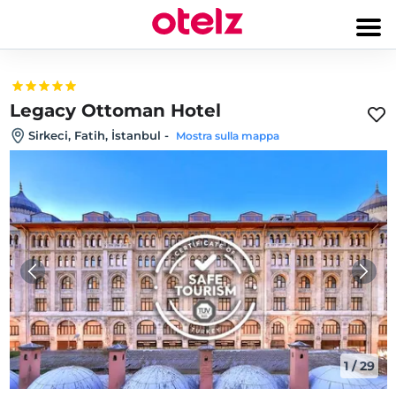
Legacy Ottoman Hotel
Sirkeci, Fatih, İstanbul
-
Mostra sulla mappa
1
/
29