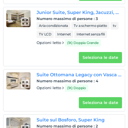
1 bambino/i fino all'età di 5 per camera non pagano
Junior Suite, Super King, Jacuzzi, Vista Città
Numero massimo di persone
:
3
Aria condizionata
Tv a schermo piatto
tv
TV LCD
Internet
Internet senza fili
Opzioni letto
(1X) Doppia Grande
Seleziona le date
Suite Ottomana Legacy con Vasca Idromassaggio
Numero massimo di persone
:
4
Opzioni letto
(1X) Doppio
Seleziona le date
Suite sul Bosforo, Super King
Numero massimo di persone
:
2