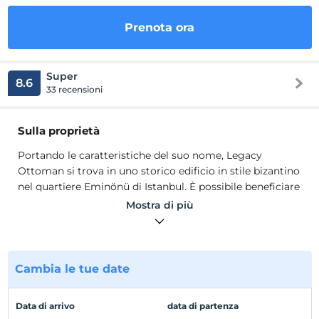
Prenota ora
Super
8.6
33 recensioni
Sulla proprietà
Portando le caratteristiche del suo nome, Legacy
Ottoman si trova in uno storico edificio in stile bizantino
nel quartiere Eminönü di Istanbul. È possibile beneficiare
di vasca idromassaggio, hammam, spa e massaggi
Mostra di più
presso la piscina coperta dell'hotel. Nonostante siano
state rinnovate, le camere del Legacy Ottoman Hotel
conservano ancora il loro fascino storico. Tutti sono
riccamente decorati. Tutte le camere sono climatizzate e
Cambia le tue date
dotate di TV con canali satellitari.
Portando le caratteristiche del suo nome, Legacy
Data di arrivo
data di partenza
Ottoman si trova in uno storico edificio in stile bizantino