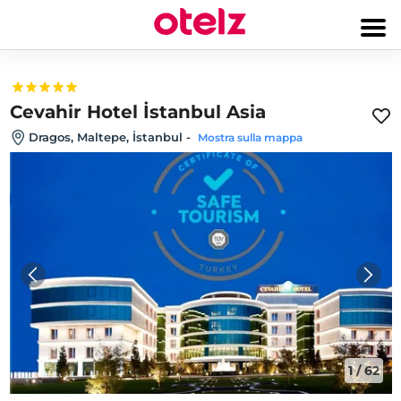
Cevahir Hotel İstanbul Asia
Dragos, Maltepe, İstanbul
-
Mostra sulla mappa
1
/
62