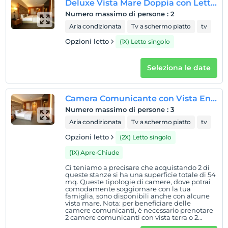
Deluxe Vista Mare Doppia con Letti Singoli
Numero massimo di persone
:
2
Aria condizionata
Tv a schermo piatto
tv
Opzioni letto
(1X) Letto singolo
Seleziona le date
Camera Comunicante con Vista Entroterra
Numero massimo di persone
:
3
Aria condizionata
Tv a schermo piatto
tv
Opzioni letto
(2X) Letto singolo
(1X) Apre-Chiude
Ci teniamo a precisare che acquistando 2 di
queste stanze si ha una superficie totale di 54
mq. Queste tipologie di camere, dove potrai
comodamente soggiornare con la tua
famiglia, sono disponibili anche con alcune
vista mare. Nota: per beneficiare delle
camere comunicanti, è necessario prenotare
2 camere comunicanti con vista terra o 2
camere comunicanti con vista mare parziale.