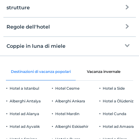
strutture
Regole dell'hotel
Internet
registrare
Gratuito Wi-Fi
En erken saat 14:00 ve sonrası
Coppie in luna di miele
Aree comuni e tutte le camere
Guardare
L'ultimo 12:00 e prima
Cesto di frutta in camera
animale domestico
Destinazioni di vacanza popolari
Vacanza invernale
C
Animali non ammessi
fumare
Hotel a Istanbul
Hotel Cesme
Hotel a Side
camere non fumatori
Parcheggio auto
figli
Alberghi Antalya
Alberghi Ankara
Hotel a Ölüdeniz
I bambini di età inferiore a 2 non vengono addebitati
Gratuito Parcheggio privato
1 bambino/i fino all'età di 3 per camera non pagano
Hotel ad Alanya
Hotel Mardin
Hotel Cunda
Parcheggio (in loco)
Hotel ad Ayvalık
Alberghi Eskisehir
Hotel ad Amasra
Fare clic per visualizzare le note speciali.