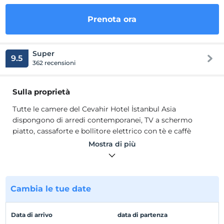
Prenota ora
Super
9.5
362 recensioni
Sulla proprietà
Tutte le camere del Cevahir Hotel İstanbul Asia
dispongono di arredi contemporanei, TV a schermo
piatto, cassaforte e bollitore elettrico con tè e caffè
gratuiti. I moderni bagni sono dotati di doccia o vasca.
Mostra di più
Alcune camere hanno vista sul Mar di Marmara e sulle
isole. La colazione giornaliera viene servita a buffet libero
presso il Cevahir Hotel İstanbul Asia. Ristoranti come
Antigoni Rotisserie, Pita Brasserie e Winter Garden
Cambia le tue date
servono una selezione di piatti della cucina turca e
internazionale.
Data di arrivo
data di partenza