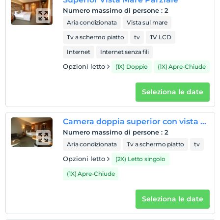
Numero massimo di persone
:
2
Aria condizionata
Vista sul mare
Tv a schermo piatto
tv
TV LCD
Internet
Internet senza fili
Opzioni letto
(1X) Doppio
(1X) Apre-Chiude
Seleziona le date
Camera doppia superior con vista mare parziale
Numero massimo di persone
:
2
Aria condizionata
Tv a schermo piatto
tv
Opzioni letto
(2X) Letto singolo
(1X) Apre-Chiude
Seleziona le date