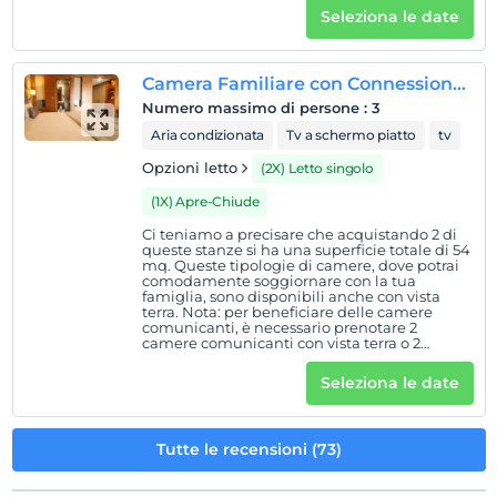
Seleziona le date
Camera Familiare con Connessione Parziale alla Villa sul Mare
Numero massimo di persone
:
3
Aria condizionata
Tv a schermo piatto
tv
Opzioni letto
(2X) Letto singolo
(1X) Apre-Chiude
Ci teniamo a precisare che acquistando 2 di
queste stanze si ha una superficie totale di 54
mq. Queste tipologie di camere, dove potrai
comodamente soggiornare con la tua
famiglia, sono disponibili anche con vista
terra. Nota: per beneficiare delle camere
comunicanti, è necessario prenotare 2
camere comunicanti con vista terra o 2
camere comunicanti con vista mare parziale.
Seleziona le date
Tutte le recensioni (73)