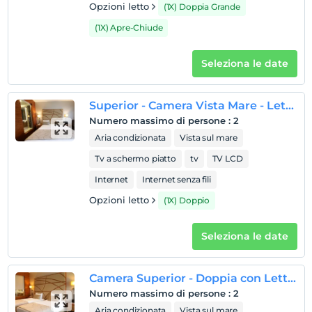
1 bambino/i fino all'età di 3 per camera non pagano
Opzioni letto
(1X) Doppia Grande
(1X) Apre-Chiude
Seleziona le date
Superior - Camera Vista Mare - Letto Matrimoniale
Numero massimo di persone
:
2
Aria condizionata
Vista sul mare
Tv a schermo piatto
tv
TV LCD
Internet
Internet senza fili
Opzioni letto
(1X) Doppio
Seleziona le date
Camera Superior - Doppia con Letti Singoli - Vista Terra
Numero massimo di persone
:
2
Aria condizionata
Vista sul mare