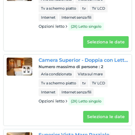
Tv a schermo piatto
tv
TV LCD
Internet
Internet senza fili
Opzioni letto
(2X) Letto singolo
Seleziona le date
Camera Superior - Doppia con Letti Singoli - Vista Mare
Numero massimo di persone
:
2
Aria condizionata
Vista sul mare
Tv a schermo piatto
tv
TV LCD
Internet
Internet senza fili
Opzioni letto
(2X) Letto singolo
Seleziona le date
Superior Vista Mare Parziale