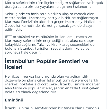
Metro seferlerinin tüm ilçelere erişim sağlaması ve birçok
durağa sahip olması yayaların ulaşımını hızlandırır.
Şehir içinde en fazla tercih edilen ulaşım modeli olan
metro hatları, Marmaray hattıyla birbirine bağlanmıştır.
Marmara Denizi’nin altından geçen Marmaray, Halkalı ile
Gebze istikametinde hizmet çalışacak şekilde dizayn
edilmiştir.
İETT otobüsleri ve minibüsler kullanılarak, metro ve
Marmaray seferlerinin erişmediği noktalara da ulaşım
kolaylıkla sağlanır. Taksi ve kiralık araç seçenekleri de
bulunan İstanbul, turistlerin seyahatlerini kolay ve
sorunsuz hale getirir.
İstanbul'un Popüler Semtleri ve
İlçeleri
Her ilçesi merkez konumunda olan ve gelişmişlik
düzeyiyle ön plana çıkan İstanbul, tüm ilçelerinde farklı
merkezi noktalarla dikkat çeker. İstanbul sınırlarında yer
alan tarihi ve popüler ilçeler, şehrin en fazla turist çeken
noktaları olarak değerlendirilir.
Eminönü
İstanbul'un tarihi semtlerinden bir tanesi olan
Eminönü
,