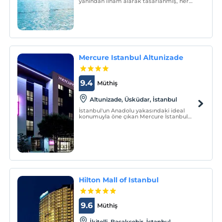
yanından ilham alarak tasarlanmış, her
biri kendine özgü ve büyüleyici bir
atmosfere sahip daireleri ile sizi ağırlıyor.
Mercure Istanbul Altunizade
9.4
Müthiş
Altunizade, Üsküdar, İstanbul
İstanbul'un Anadolu yakasındaki ideal
konumuyla öne çıkan Mercure İstanbul
Altunizade Otel yüksek kaliteli hizmetler
sunar.
Hilton Mall of Istanbul
9.6
Müthiş
İkitelli, Başakşehir, İstanbul