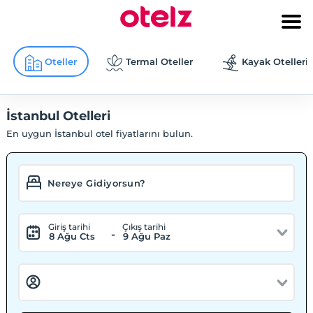
Oteller
Termal Oteller
Kayak Otelleri
İstanbul Otelleri
En uygun İstanbul otel fiyatlarını bulun.
Giriş tarihi
Çıkış tarihi
-
8 Ağu Cts
9 Ağu Paz