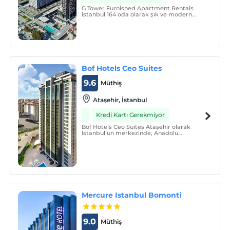
G Tower Furnished Apartment Rentals
istanbul 164 oda olarak şık ve modern
dizaynı ile misafirlerine ev sıcaklığında 5
yıldızlı otel hizmeti ile keyifli bir
konaklama sunmaktadır.
Bof Hotels Ceo Suites
9.6
Müthiş
Ataşehir, İstanbul
Kredi Kartı Gerekmiyor
Bof Hotels Ceo Suites Ataşehir olarak
İstanbul’un merkezinde, Anadolu
Yakası’nın tam kalbindeki yeni evinizi
sizlere sunmaktan gurur duyuyoruz.
Mercure Istanbul Bomonti
9.0
Müthiş