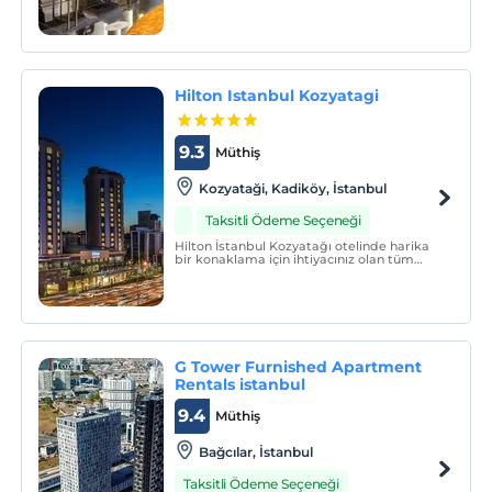
ve dünya standartlarında alışveriş
imkanları sunan Mall of Istanbul'a 7 km
mesafede bulunanThe G Hotels Istanbul
merkezi konumu ile İstanbul otelleri
arasında ön plana çıkm
Hilton Istanbul Kozyatagi
9.3
Müthiş
Kozyataği, Kadiköy, İstanbul
Taksitli Ödeme Seçeneği
Hilton İstanbul Kozyatağı otelinde harika
bir konaklama için ihtiyacınız olan tüm
ayrıntıları bulun.
G Tower Furnished Apartment
Rentals istanbul
9.4
Müthiş
Bağcılar, İstanbul
Taksitli Ödeme Seçeneği