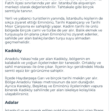
Fatih
ilçesi sınırlarında yer alır. İstanbul’da alışverişin
merkezi olarak değerlendirilir. Tahtakale gibi birçok
semtiyle tanınır.
Yerli ve yabancı turistlerin yanında, İstanbullu kişilerin de
sıkça ziyaret ettiği Eminönü, Tarihi Kapalıçarşı ve Tarihi
Mısır Çarşısına ev sahipliği yapar. Kadim tarihi ile ünlü
bölgede birçok cami ve türbe de yer alır. Balık ekmek ve
turşusuyla ön plana çıkan Eminönü’nü ziyaret edenler,
sahilde yer alan balıkçılardan turşu suyu almadan
geçmemelidir.
Kadıköy
Anadolu Yakası’nda yer alan
Kadıköy
, bölgenin en
kalabalık ve yoğun ilçelerinden bir tanesidir.
Ortaköy
ve
sahil manzarası ile öne çıkar. İlçenin kıyı şeridindeki Moda
semti eşsiz bir görünüme sahiptir.
İlçede Haydarpaşa Garı ve birçok tarihi mekân yer alır.
Bölge Anadolu Yakası metrosunun da son durağıdır.
Ayrıca
Karaköy
,
Beşiktaş
ve
Eminönü
ilçelerinden vapura
binerek Kadıköy sahilinde yer alan iskeleye kolaylıkla
ulaşabilirsiniz.
Adalar
İstanbul'un en merak edilen noktalarından biri olan Prens