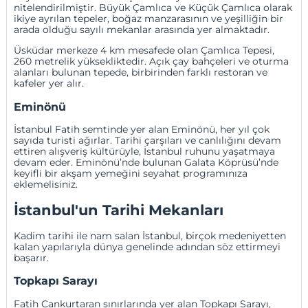
nitelendirilmiştir. Büyük Çamlıca ve Küçük Çamlıca olarak
ikiye ayrılan tepeler, boğaz manzarasının ve yeşilliğin bir
arada olduğu sayılı mekanlar arasında yer almaktadır.
Üsküdar merkeze 4 km mesafede olan Çamlıca Tepesi,
260 metrelik yüksekliktedir. Açık çay bahçeleri ve oturma
alanları bulunan tepede, birbirinden farklı restoran ve
kafeler yer alır.
Eminönü
İstanbul Fatih semtinde yer alan Eminönü, her yıl çok
sayıda turisti ağırlar. Tarihi çarşıları ve canlılığını devam
ettiren alışveriş kültürüyle, İstanbul ruhunu yaşatmaya
devam eder. Eminönü’nde bulunan Galata Köprüsü’nde
keyifli bir akşam yemeğini seyahat programınıza
eklemelisiniz.
İstanbul'un Tarihi Mekanları
Kadim tarihi ile nam salan İstanbul, birçok medeniyetten
kalan yapılarıyla dünya genelinde adından söz ettirmeyi
başarır.
Topkapı Sarayı
Fatih Cankurtaran sınırlarında yer alan Topkapı Sarayı,