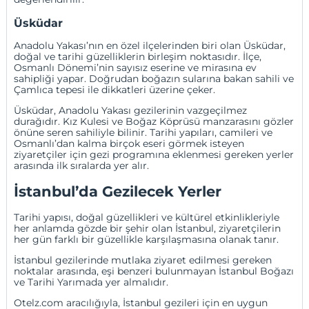
Üsküdar
Anadolu Yakası’nın en özel ilçelerinden biri olan
Üsküdar
,
doğal ve tarihi güzelliklerin birleşim noktasıdır. İlçe,
Osmanlı Dönemi’nin sayısız eserine ve mirasına ev
sahipliği yapar. Doğrudan boğazın sularına bakan sahili ve
Çamlıca tepesi ile dikkatleri üzerine çeker.
Üsküdar, Anadolu Yakası gezilerinin vazgeçilmez
durağıdır. Kız Kulesi ve Boğaz Köprüsü manzarasını gözler
önüne seren sahiliyle bilinir. Tarihi yapıları, camileri ve
Osmanlı’dan kalma birçok eseri görmek isteyen
ziyaretçiler için gezi programına eklenmesi gereken yerler
arasında ilk sıralarda yer alır.
İstanbul’da Gezilecek Yerler
Tarihi yapısı, doğal güzellikleri ve kültürel etkinlikleriyle
her anlamda gözde bir şehir olan İstanbul, ziyaretçilerin
her gün farklı bir güzellikle karşılaşmasına olanak tanır.
İstanbul gezilerinde mutlaka ziyaret edilmesi gereken
noktalar arasında, eşi benzeri bulunmayan İstanbul Boğazı
ve Tarihi Yarımada yer almalıdır.
Otelz.com aracılığıyla, İstanbul gezileri için en uygun