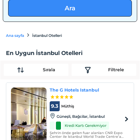
Ara
Ana sayfa
İstanbul Otelleri
En Uygun İstanbul Otelleri
Sırala
Filtrele
The G Hotels Istanbul
9.3
Müthiş
Güneşli, Bağcilar, İstanbul
Kredi Kartı Gerekmiyor
Şehrin önde gelen fuar alanları CNR Expo
Center ile İstanbul World Trade Centre’a