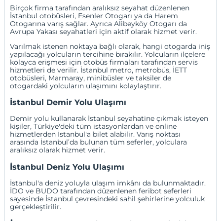
Birçok firma tarafından aralıksız seyahat düzenlenen
İstanbul otobüsleri, Esenler Otogarı ya da Harem
Otogarına varış sağlar. Ayrıca Alibeyköy Otogarı da
Avrupa Yakası seyahatleri için aktif olarak hizmet verir.
Varılmak istenen noktaya bağlı olarak, hangi otogarda iniş
yapılacağı yolcuların tercihine bırakılır. Yolcuların ilçelere
kolayca erişmesi için otobüs firmaları tarafından servis
hizmetleri de verilir. İstanbul metro, metrobüs, İETT
otobüsleri, Marmaray, minibüsler ve taksiler de
otogardaki yolcuların ulaşımını kolaylaştırır.
İstanbul Demir Yolu Ulaşımı
Demir yolu kullanarak İstanbul seyahatine çıkmak isteyen
kişiler, Türkiye'deki tüm istasyonlardan ve online
hizmetlerden İstanbul'a bilet alabilir. Varış noktası
arasında İstanbul’da bulunan tüm seferler, yolculara
aralıksız olarak hizmet verir.
İstanbul Deniz Yolu Ulaşımı
İstanbul'a deniz yoluyla ulaşım imkânı da bulunmaktadır.
İDO ve BUDO tarafından düzenlenen feribot seferleri
sayesinde İstanbul çevresindeki sahil şehirlerine yolculuk
gerçekleştirilir.