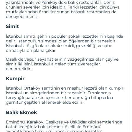
yakınlarındaki ve Yeniköy'deki balık restoranları deniz
ürünleri sevenler için idealdir. Farklı lezzetler için dünya
mutfaklarından örnekler sunan başarılı restoranları da
deneyebilirsiniz.
Simit
İstanbul simiti, şehrin popüler sokak lezzetlerinin başında
gelir. İstanbul'un simgesi olan öğelerden bir tanesidir.
İstanbul’a özgü olan sokak simidi, gevrekliği ve çıtır
olmasıyla ön plana çıkar.
Özellikle vapur seyahatlerinin vazgeçilmezi olan çay ve
simit ikilisini, İstanbul'a gelen tüm ziyaretçiler
denemelidir.
Kumpir
İstanbul Ortaköy semtinin en meşhur lezzeti olan kumpir,
İstanbul'un simgelerinden bir tanesidir. Fırınlanmış
tereyağlı patatesin içerisine, her damağa hitap eden
garnitür çeşitleri eklenerek elde edilir.
Balık Ekmek
Eminönü, Karaköy, Beşiktaş ve Üsküdar gibi semtlerinde
bulabileceğiniz balık ekmek, özellikle Eminönü
ziyaretlerinde tercih edilmesi gereken lezzetler