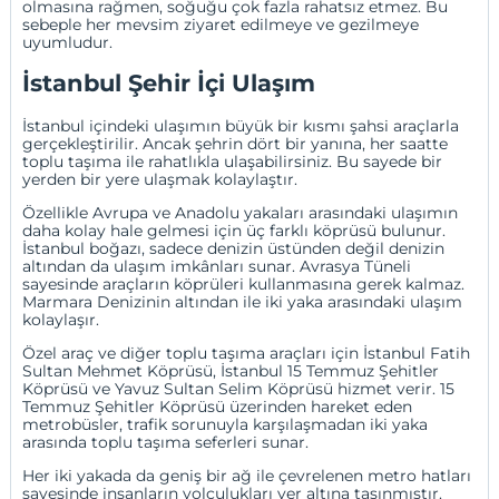
olmasına rağmen, soğuğu çok fazla rahatsız etmez. Bu
sebeple her mevsim ziyaret edilmeye ve gezilmeye
uyumludur.
İstanbul Şehir İçi Ulaşım
İstanbul içindeki ulaşımın büyük bir kısmı şahsi araçlarla
gerçekleştirilir. Ancak şehrin dört bir yanına, her saatte
toplu taşıma ile rahatlıkla ulaşabilirsiniz. Bu sayede bir
yerden bir yere ulaşmak kolaylaştır.
Özellikle Avrupa ve Anadolu yakaları arasındaki ulaşımın
daha kolay hale gelmesi için üç farklı köprüsü bulunur.
İstanbul boğazı, sadece denizin üstünden değil denizin
altından da ulaşım imkânları sunar. Avrasya Tüneli
sayesinde araçların köprüleri kullanmasına gerek kalmaz.
Marmara Denizinin altından ile iki yaka arasındaki ulaşım
kolaylaşır.
Özel araç ve diğer toplu taşıma araçları için İstanbul Fatih
Sultan Mehmet Köprüsü, İstanbul 15 Temmuz Şehitler
Köprüsü ve Yavuz Sultan Selim Köprüsü hizmet verir. 15
Temmuz Şehitler Köprüsü üzerinden hareket eden
metrobüsler, trafik sorunuyla karşılaşmadan iki yaka
arasında toplu taşıma seferleri sunar.
Her iki yakada da geniş bir ağ ile çevrelenen metro hatları
sayesinde insanların yolculukları yer altına taşınmıştır.