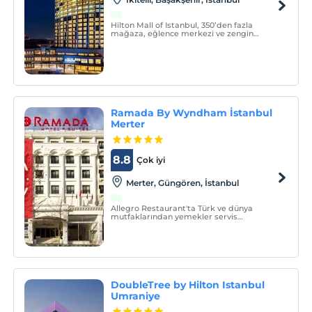
Hilton Mall of Istanbul, 350’den fazla
mağaza, eğlence merkezi ve zengin
yemek seçeneklerinin yer aldığı Mall Of
İstanbul'un yanı başında bulunuyor.
Ramada By Wyndham İstanbul
Merter
8.8
Çok iyi
Merter, Güngören, İstanbul
Allegro Restaurant'ta Türk ve dünya
mutfaklarından yemekler servis
edilmektedir. Zengin bir açık büfe
kahvaltıyla güne başlayabilirsiniz. Gün
boyunca kafe-bardan alacağınız
içeceklerin ya da hafif atıştırmalıkların
tadını çıkarabilirsiniz.
DoubleTree by Hilton Istanbul
Umraniye