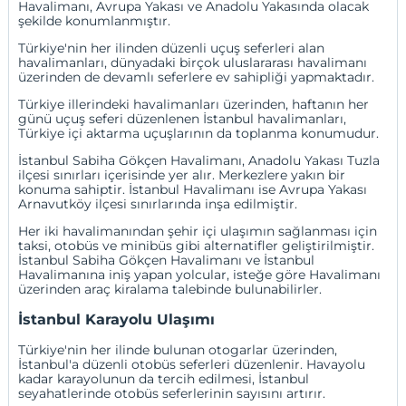
Havalimanı
, Avrupa Yakası ve Anadolu Yakasında olacak
şekilde konumlanmıştır.
Türkiye'nin her ilinden düzenli uçuş seferleri alan
havalimanları, dünyadaki birçok uluslararası havalimanı
üzerinden de devamlı seferlere ev sahipliği yapmaktadır.
Türkiye illerindeki havalimanları üzerinden, haftanın her
günü uçuş seferi düzenlenen İstanbul havalimanları,
Türkiye içi aktarma uçuşlarının da toplanma konumudur.
İstanbul Sabiha Gökçen Havalimanı, Anadolu Yakası Tuzla
ilçesi sınırları içerisinde yer alır. Merkezlere yakın bir
konuma sahiptir. İstanbul Havalimanı ise Avrupa Yakası
Arnavutköy ilçesi sınırlarında inşa edilmiştir.
Her iki havalimanından şehir içi ulaşımın sağlanması için
taksi, otobüs ve minibüs gibi alternatifler geliştirilmiştir.
İstanbul Sabiha Gökçen Havalimanı ve İstanbul
Havalimanına iniş yapan yolcular, isteğe göre Havalimanı
üzerinden araç kiralama talebinde bulunabilirler.
İstanbul Karayolu Ulaşımı
Türkiye'nin her ilinde bulunan otogarlar üzerinden,
İstanbul'a düzenli otobüs seferleri düzenlenir. Havayolu
kadar karayolunun da tercih edilmesi, İstanbul
seyahatlerinde otobüs seferlerinin sayısını artırır.