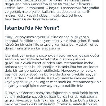
Dünyadaki tek üstü kapalı panoramik müzesi olarak
değerlendirilen Panorama Tarih Müzesi, 1453 İstanbul
Fethini konu almaktadır. 3 boyutlu panaromik fotoğraflar
ve gerçek materyaller kullanılarak desteklenen tarih
müzesi, üstü kapalı kubbenin gökyüzü şeklinde
tasarlanması ile dikkatleri çeker.
İstanbul'da Ne Yenir?
Yüzyıllar boyunca sayısız kültüre ev sahipliği yapan
İstanbul, özellikle sokak yemekleriyle dikkat çeker. Birçok
kültürün birleşimi ile ortaya çıkan İstanbul Mutfağı, et ve
deniz mahsullerini bir arada sunar.
İstanbul, yeme-içme seçenekleri bakımından da sunduğu
zengin alternatiflerle lezzet tutkunlarının yüzünü
güldürür. Sokak lezzetlerinden lüks restoranlara kadar
onlarca seçenek bulabileceğiniz İstanbul'da her anı lezzet
dolu bir tur gerçekleştirebilirsiniz. Neredeyse her sokak
başında bulabileceğiniz büfelerde döner yiyebilir, seyyar
satıcılardan simit alabilir, Karaköy sahilde balık-ekmek
keyfi yapabilir ya da Boğaz manzaralı bir restoranda şık bir
akşam yemeği için rezervasyon yaptırabilirsiniz.
Dünya ve Osmanlı saray mutfağından birçok farklı lezzeti
sunan mekanlar sayesinde İstanbul'da her damak tadına
uygun yiyecekler bulmak mümkündür. İstanbul'da birçok
balık restoranı da bulabilirsiniz. Özellikle Galata Köprüsü