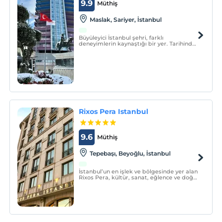
9.9
Müthiş
Maslak, Sariyer, İstanbul
Büyüleyici İstanbul şehri, farklı
deneyimlerin kaynaştığı bir yer. Tarihinden
mimarisine, mutfağından çarşılarından,
şehir sonsuz fırsatlarla dolu.
Rixos Pera Istanbul
9.6
Müthiş
Tepebaşı, Beyoğlu, İstanbul
İstanbul’un en işlek ve bölgesinde yer alan
Rixos Pera, kültür, sanat, eğlence ve doğal
güzelliklerin buluşma noktasında
konumlanıyor.