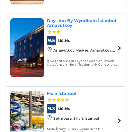
olanaklardan yararlanabileceğiniz Spa ve
sağlıklı yaşam merkezine ev sahipliği
yapmaktadır.
Days Inn By Wyndham İstanbul
Arnavutköy
9.5
Müthiş
Arnavutköy Merkez, Arnavutköy,
İstanbul
İş ve tatil amaçlı seyahat edenler, İstanbul
New Airport Hotel Trademark Collection
By Wyndham, Trademark Collection by
Wyndham'da ince düşünülmüş olanaklar,
Türk misafirperverliği ve İstanbul
Havalimanı'na 13 km mesafedeki ideal
konumun keyfini çıkarabi
Mola İstanbul
9.3
Müthiş
Selimpaşa, Silivri, İstanbul
Mola İstanbul, Türkiye'nin dört bir