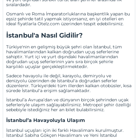
sıralardadır.
Osmanlı ve Roma İmparatorluklarına başkentlik yapan bu
eşsiz şehirde tatil yapmak istiyorsanız, en iyi otelleri en
ideal fiyatlarla
Otelz.com
üzerinden tespit edebilirsiniz.
İstanbul'a Nasıl Gidilir?
Türkiye'nin en gelişmiş büyük şehri olan İstanbul, tüm
havalimanlarından kalkan doğrudan uçuş seferlerine
sahiptir. Yurt içi ve yurt dışındaki havalimanlarından
doğrudan uçuş seferlerinin yanı sıra birçok şehirle
karşılıklı uçuşlar gerçekleştirmektedir.
Sadece havayolu ile değil, karayolu, demiryolu ve
denizyolu üzerinden de İstanbul'a doğrudan seferler
düzenlenir. Türkiye'deki tüm illerden kalkan otobüsler, kısa
sürede İstanbul'a erişim sağlamaktadır.
İstanbul’a Avrupa’dan ve dünyanın birçok şehrinden uçak
seferleriyle ulaşım sağlayabilirsiniz. Metropol şehir özelliği
sebebiyle istediğiniz her an bilet bulabilirsiniz.
İstanbul’a Havayoluyla Ulaşım
İstanbul uçuşları için iki farklı Havalimanı kurulmuştur.
İstanbul
Sabiha Gökçen Havalimanı
ve Yeni
İstanbul