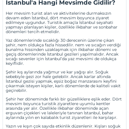
İstanbul'a Hangi Mevsimde Gidilir?
Her mevsim turist alan ve aktivitelerine durmaksızın
devam eden İstanbul, dört mevsim boyunca ziyaret
edilmeye uygundur. Turistik amaçla İstanbul seyahati
yapmayı planlayan kişiler, özellikle ilkbahar ve sonbahar
dönemleri tercih etmelidir.
Yaz dönemlerinde sıcaklığı 30 derecenin üzerine çıkan
şehir, nem oldukça fazla hissedilir. nem ve sıcağın verdiği
bunalma hissinden uzaklaşmak için ilkbahar dönemi ve
geçiş dönemlerinde İstanbul gezileri yapılmalıdır. Ancak
sıcağı sevenler için İstanbul’da yaz mevsimi de oldukça
keyiflidir.
Şehir kış aylarında yağmur ve kar yağışı alır. Soğuk
sebebiyle gezi zor hale gelebilir. Ancak karlar altında
İstanbul gezisi yapmak, eşsiz boğaz manzarasını keyfini
çıkarmak isteyen kişiler, karlı dönemlerde de kaliteli vakit
geçirebilir.
Şehir her döneminde farklı bir güzelliklere eşlik eder. Dört
mevsim boyunca turistik ziyaretlere uyumlu kentler
arasında yer alır. Özellikle ilkbahar döneminde açan
erguvan çiçekleri ve laleleriyle tanınan İstanbul, bahar
aylarında yılın en kalabalık turist ziyaretleri ile karşılaşır.
Yazın ve kışın çok sayıda etkinlik düzenlenir. Kışları soğuk