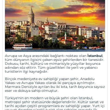
Avrupa ve Asya arasındaki bağlantı noktası olan
İstanbul
,
tüm dünyanın ilgisini çeken eşsiz şehirlerden bir tanesidir.
Dokusu, tarihi, kültürü ve mimarisiyle yüzyıllar boyunca
adından söz ettirir. Tüm güzellikleri ile yerli ve yabancı
turistlerin ilgi kaynağıdır.
Birçok medeniyete ev sahipliği yapan şehir,
Anadolu
Yakası
ve
Avrupa Yakası
olarak iki parçaya ayrılmıştır.
Marmara Deniziyle ayrılan bu iki kıta, tarih boyunca sayısız
eser ve dokuya sahip olmuştur.
Türkiye'nin en modern ve büyük şehri olan İstanbul,
metropol şehir statüsünde değerlendirilir. Kültür sanat ve
tarihi açıdan çeşitli programlara ev sahipliği yapar. Yurt içi
ve yurt dışından sürekli turist alan şehirler arasında ilk