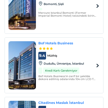
Bomonti, Şişli
Mercure Istanbul Bomonti (Former
Imperial Bomonti Hotel) tesisindeki birinci
sınıf hizmetle kendinizi ünlüler gibi
hissedeceksiniz. İstanbul'un ve
Bomonti'nin kalbinde yer alan Mercure
Istanbul Bomonti şehir manzaralı terasa
sahiptir.
Bof Hotels Business
9.4
Müthiş
Dudullu, Ümraniye, İstanbul
Kredi Kartı Gerekmiyor
Bof Hotels Business'in zarif bir şekilde
dekore edilmiş odalarında 104 cm LCD TV,
hızlı internet ve kontrol noktasındaki
tercihlerinize göre doldurabileceğiniz mini
bar bulunmaktadır. Her odada huzurlu bir
uyku için Four Comfort marka yataklar
vardır.
Citadines Maslak İstanbul