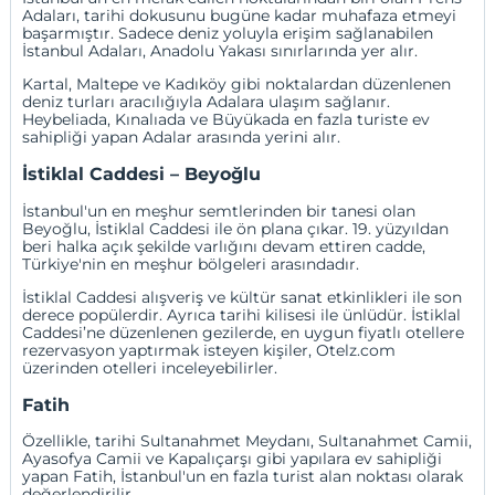
Adaları, tarihi dokusunu bugüne kadar muhafaza etmeyi
başarmıştır. Sadece deniz yoluyla erişim sağlanabilen
İstanbul Adaları, Anadolu Yakası sınırlarında yer alır.
Kartal, Maltepe ve Kadıköy gibi noktalardan düzenlenen
deniz turları aracılığıyla
Adalar
a ulaşım sağlanır.
Heybeliada
, Kınalıada ve
Büyükada
en fazla turiste ev
sahipliği yapan Adalar arasında yerini alır.
İstiklal Caddesi – Beyoğlu
İstanbul'un en meşhur semtlerinden bir tanesi olan
Beyoğlu
, İstiklal Caddesi ile ön plana çıkar. 19. yüzyıldan
beri halka açık şekilde varlığını devam ettiren cadde,
Türkiye'nin en meşhur bölgeleri arasındadır.
İstiklal Caddesi alışveriş ve kültür sanat etkinlikleri ile son
derece popülerdir. Ayrıca tarihi kilisesi ile ünlüdür. İstiklal
Caddesi’ne düzenlenen gezilerde, en uygun fiyatlı otellere
rezervasyon yaptırmak isteyen kişiler, Otelz.com
üzerinden otelleri inceleyebilirler.
Fatih
Özellikle, tarihi
Sultanahmet Meydanı
, Sultanahmet Camii,
Ayasofya Camii ve Kapalıçarşı gibi yapılara ev sahipliği
yapan Fatih, İstanbul'un en fazla turist alan noktası olarak
değerlendirilir.