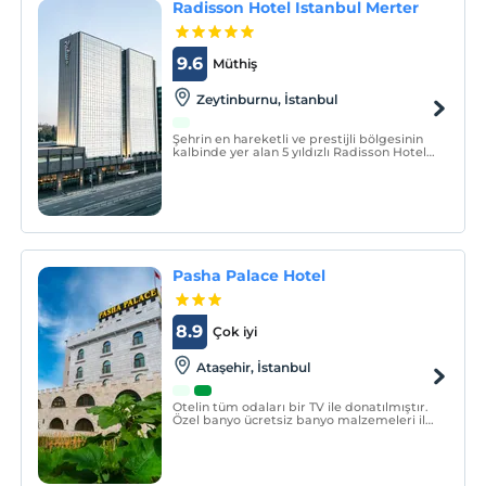
Radisson Hotel Istanbul Merter
9.6
Müthiş
Zeytinburnu, İstanbul
Şehrin en hareketli ve prestijli bölgesinin
kalbinde yer alan 5 yıldızlı Radisson Hotel
Istanbul Merter, olağanüstü konfor ve
unutulmaz bir misafirperverlik sunuyor.
Pasha Palace Hotel
8.9
Çok iyi
Ataşehir, İstanbul
Otelin tüm odaları bir TV ile donatılmıştır.
Özel banyo ücretsiz banyo malzemeleri ile
donatılmıştır. Pasha Palace Hotel'in konuk
odaları oturma alanı ile donatılmıştır.
Günlük kahvaltıda kontinental ve helal
seçenekler sunulmaktadır.