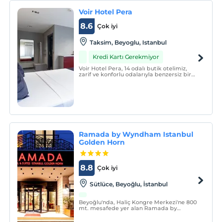
Voir Hotel Pera
8.6
Çok iyi
Taksim, Beyoglu, Istanbul
Kredi Kartı Gerekmiyor
Voir Hotel Pera, 14 odalı butik otelimiz,
zarif ve konforlu odalarıyla benzersiz bir
konaklama deneyimi sunar.
Ramada by Wyndham Istanbul
Golden Horn
8.8
Çok iyi
Sütlüce, Beyoğlu, İstanbul
Beyoğlu'nda, Haliç Kongre Merkezi'ne 800
mt. mesafede yer alan Ramada by
Wyndham İstanbul Golden Horn Sauna,
Hamam ve Masaj hizmetleri gibi