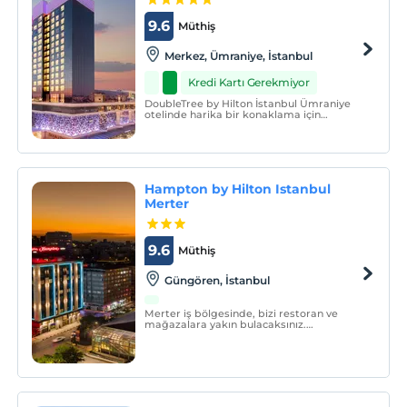
9.6
Müthiş
Merkez, Ümraniye, İstanbul
Kredi Kartı Gerekmiyor
DoubleTree by Hilton İstanbul Ümraniye
otelinde harika bir konaklama için
ihtiyacınız olan tüm ayrıntıları bulun.
Hampton by Hilton Istanbul
Merter
9.6
Müthiş
Güngören, İstanbul
Merter iş bölgesinde, bizi restoran ve
mağazalara yakın bulacaksınız.
Zeytinburnu Sahili ve park alanı otele
arabayla 11 dakika uzaklıktadır.