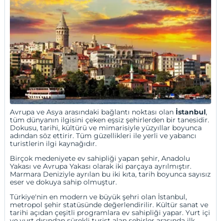
Avrupa ve Asya arasındaki bağlantı noktası olan
İstanbul
,
tüm dünyanın ilgisini çeken eşsiz şehirlerden bir tanesidir.
Dokusu, tarihi, kültürü ve mimarisiyle yüzyıllar boyunca
adından söz ettirir. Tüm güzellikleri ile yerli ve yabancı
turistlerin ilgi kaynağıdır.
Birçok medeniyete ev sahipliği yapan şehir,
Anadolu
Yakası
ve
Avrupa Yakası
olarak iki parçaya ayrılmıştır.
Marmara Deniziyle ayrılan bu iki kıta, tarih boyunca sayısız
eser ve dokuya sahip olmuştur.
Türkiye'nin en modern ve büyük şehri olan İstanbul,
metropol şehir statüsünde değerlendirilir. Kültür sanat ve
tarihi açıdan çeşitli programlara ev sahipliği yapar. Yurt içi
ve yurt dışından sürekli turist alan şehirler arasında ilk