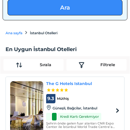
Ara
Ana sayfa
İstanbul Otelleri
En Uygun İstanbul Otelleri
Sırala
Filtrele
The G Hotels Istanbul
9.3
Müthiş
Güneşli, Bağcilar, İstanbul
Kredi Kartı Gerekmiyor
Şehrin önde gelen fuar alanları CNR Expo
Center ile İstanbul World Trade Centre’a