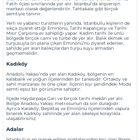
Fatih
ilçesi sınırlarında yer alır. İstanbul’da alışverişin
merkezi olarak değerlendirilir. Tahtakale gibi birçok
semtiyle tanınır.
Yerli ve yabancı turistlerin yanında, İstanbullu kişilerin de
sıkça ziyaret ettiği Eminönü, Tarihi Kapalıçarşı ve Tarihi
Mısır Çarşısına ev sahipliği yapar. Kadim tarihi ile ünlü
bölgede birçok cami ve türbe de yer alır. Balık ekmek ve
turşusuyla ön plana çıkan Eminönü’nü ziyaret edenler,
sahilde yer alan balıkçılardan turşu suyu almadan
geçmemelidir.
Kadıköy
Anadolu Yakası’nda yer alan
Kadıköy
, bölgenin en
kalabalık ve yoğun ilçelerinden bir tanesidir.
Ortaköy
ve
sahil manzarası ile öne çıkar. İlçenin kıyı şeridindeki Moda
semti eşsiz bir görünüme sahiptir.
İlçede Haydarpaşa Garı ve birçok tarihi mekân yer alır.
Bölge Anadolu Yakası metrosunun da son durağıdır.
Ayrıca
Karaköy
,
Beşiktaş
ve
Eminönü
ilçelerinden vapura
binerek Kadıköy sahilinde yer alan iskeleye kolaylıkla
ulaşabilirsiniz.
Adalar
İstanbul'un en merak edilen noktalarından biri olan Prens