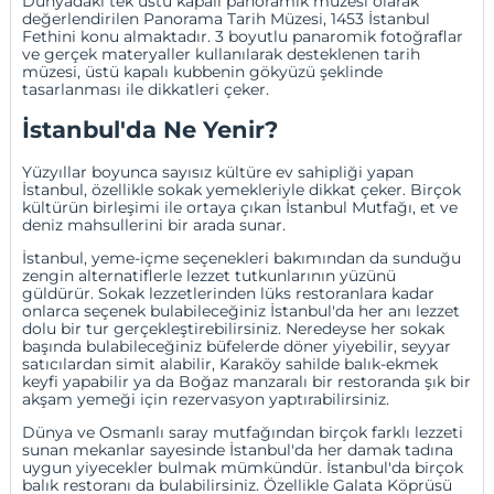
Dünyadaki tek üstü kapalı panoramik müzesi olarak
değerlendirilen Panorama Tarih Müzesi, 1453 İstanbul
Fethini konu almaktadır. 3 boyutlu panaromik fotoğraflar
ve gerçek materyaller kullanılarak desteklenen tarih
müzesi, üstü kapalı kubbenin gökyüzü şeklinde
tasarlanması ile dikkatleri çeker.
İstanbul'da Ne Yenir?
Yüzyıllar boyunca sayısız kültüre ev sahipliği yapan
İstanbul, özellikle sokak yemekleriyle dikkat çeker. Birçok
kültürün birleşimi ile ortaya çıkan İstanbul Mutfağı, et ve
deniz mahsullerini bir arada sunar.
İstanbul, yeme-içme seçenekleri bakımından da sunduğu
zengin alternatiflerle lezzet tutkunlarının yüzünü
güldürür. Sokak lezzetlerinden lüks restoranlara kadar
onlarca seçenek bulabileceğiniz İstanbul'da her anı lezzet
dolu bir tur gerçekleştirebilirsiniz. Neredeyse her sokak
başında bulabileceğiniz büfelerde döner yiyebilir, seyyar
satıcılardan simit alabilir, Karaköy sahilde balık-ekmek
keyfi yapabilir ya da Boğaz manzaralı bir restoranda şık bir
akşam yemeği için rezervasyon yaptırabilirsiniz.
Dünya ve Osmanlı saray mutfağından birçok farklı lezzeti
sunan mekanlar sayesinde İstanbul'da her damak tadına
uygun yiyecekler bulmak mümkündür. İstanbul'da birçok
balık restoranı da bulabilirsiniz. Özellikle Galata Köprüsü