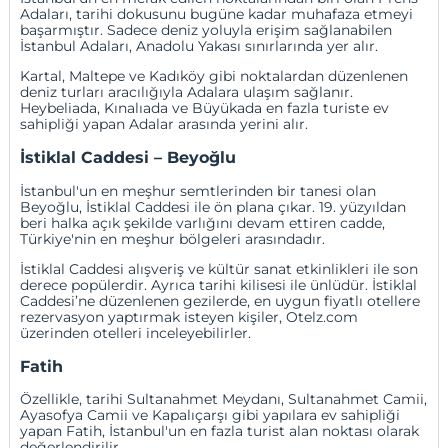
Adaları, tarihi dokusunu bugüne kadar muhafaza etmeyi
başarmıştır. Sadece deniz yoluyla erişim sağlanabilen
İstanbul Adaları, Anadolu Yakası sınırlarında yer alır.
Kartal, Maltepe ve Kadıköy gibi noktalardan düzenlenen
deniz turları aracılığıyla
Adalar
a ulaşım sağlanır.
Heybeliada
, Kınalıada ve
Büyükada
en fazla turiste ev
sahipliği yapan Adalar arasında yerini alır.
İstiklal Caddesi – Beyoğlu
İstanbul'un en meşhur semtlerinden bir tanesi olan
Beyoğlu
, İstiklal Caddesi ile ön plana çıkar. 19. yüzyıldan
beri halka açık şekilde varlığını devam ettiren cadde,
Türkiye'nin en meşhur bölgeleri arasındadır.
İstiklal Caddesi alışveriş ve kültür sanat etkinlikleri ile son
derece popülerdir. Ayrıca tarihi kilisesi ile ünlüdür. İstiklal
Caddesi’ne düzenlenen gezilerde, en uygun fiyatlı otellere
rezervasyon yaptırmak isteyen kişiler, Otelz.com
üzerinden otelleri inceleyebilirler.
Fatih
Özellikle, tarihi
Sultanahmet Meydanı
, Sultanahmet Camii,
Ayasofya Camii ve Kapalıçarşı gibi yapılara ev sahipliği
yapan Fatih, İstanbul'un en fazla turist alan noktası olarak
değerlendirilir.