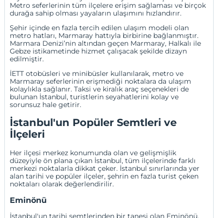
Metro seferlerinin tüm ilçelere erişim sağlaması ve birçok
durağa sahip olması yayaların ulaşımını hızlandırır.
Şehir içinde en fazla tercih edilen ulaşım modeli olan
metro hatları, Marmaray hattıyla birbirine bağlanmıştır.
Marmara Denizi’nin altından geçen Marmaray, Halkalı ile
Gebze istikametinde hizmet çalışacak şekilde dizayn
edilmiştir.
İETT otobüsleri ve minibüsler kullanılarak, metro ve
Marmaray seferlerinin erişmediği noktalara da ulaşım
kolaylıkla sağlanır. Taksi ve kiralık araç seçenekleri de
bulunan İstanbul, turistlerin seyahatlerini kolay ve
sorunsuz hale getirir.
İstanbul'un Popüler Semtleri ve
İlçeleri
Her ilçesi merkez konumunda olan ve gelişmişlik
düzeyiyle ön plana çıkan İstanbul, tüm ilçelerinde farklı
merkezi noktalarla dikkat çeker. İstanbul sınırlarında yer
alan tarihi ve popüler ilçeler, şehrin en fazla turist çeken
noktaları olarak değerlendirilir.
Eminönü
İstanbul'un tarihi semtlerinden bir tanesi olan
Eminönü
,