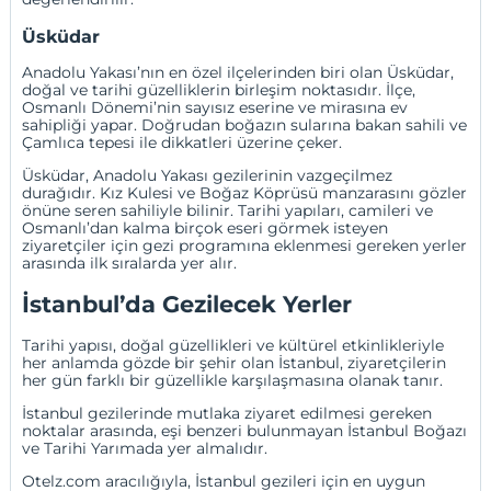
Üsküdar
Anadolu Yakası’nın en özel ilçelerinden biri olan
Üsküdar
,
doğal ve tarihi güzelliklerin birleşim noktasıdır. İlçe,
Osmanlı Dönemi’nin sayısız eserine ve mirasına ev
sahipliği yapar. Doğrudan boğazın sularına bakan sahili ve
Çamlıca tepesi ile dikkatleri üzerine çeker.
Üsküdar, Anadolu Yakası gezilerinin vazgeçilmez
durağıdır. Kız Kulesi ve Boğaz Köprüsü manzarasını gözler
önüne seren sahiliyle bilinir. Tarihi yapıları, camileri ve
Osmanlı’dan kalma birçok eseri görmek isteyen
ziyaretçiler için gezi programına eklenmesi gereken yerler
arasında ilk sıralarda yer alır.
İstanbul’da Gezilecek Yerler
Tarihi yapısı, doğal güzellikleri ve kültürel etkinlikleriyle
her anlamda gözde bir şehir olan İstanbul, ziyaretçilerin
her gün farklı bir güzellikle karşılaşmasına olanak tanır.
İstanbul gezilerinde mutlaka ziyaret edilmesi gereken
noktalar arasında, eşi benzeri bulunmayan İstanbul Boğazı
ve Tarihi Yarımada yer almalıdır.
Otelz.com aracılığıyla, İstanbul gezileri için en uygun