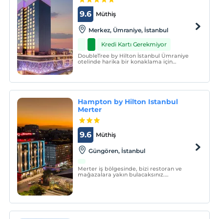
9.6
Müthiş
Merkez, Ümraniye, İstanbul
Kredi Kartı Gerekmiyor
DoubleTree by Hilton İstanbul Ümraniye
otelinde harika bir konaklama için
ihtiyacınız olan tüm ayrıntıları bulun.
Hampton by Hilton Istanbul
Merter
9.6
Müthiş
Güngören, İstanbul
Merter iş bölgesinde, bizi restoran ve
mağazalara yakın bulacaksınız.
Zeytinburnu Sahili ve park alanı otele
arabayla 11 dakika uzaklıktadır.