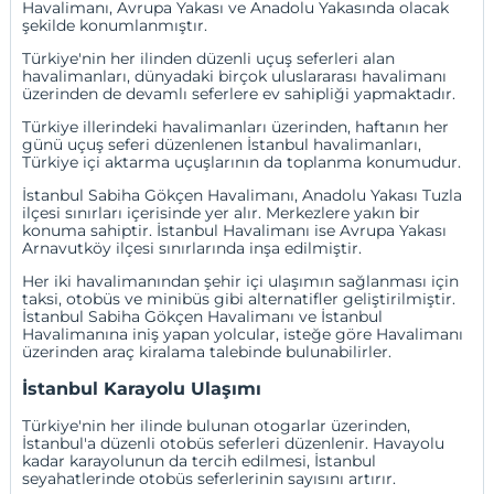
Havalimanı
, Avrupa Yakası ve Anadolu Yakasında olacak
şekilde konumlanmıştır.
Türkiye'nin her ilinden düzenli uçuş seferleri alan
havalimanları, dünyadaki birçok uluslararası havalimanı
üzerinden de devamlı seferlere ev sahipliği yapmaktadır.
Türkiye illerindeki havalimanları üzerinden, haftanın her
günü uçuş seferi düzenlenen İstanbul havalimanları,
Türkiye içi aktarma uçuşlarının da toplanma konumudur.
İstanbul Sabiha Gökçen Havalimanı, Anadolu Yakası Tuzla
ilçesi sınırları içerisinde yer alır. Merkezlere yakın bir
konuma sahiptir. İstanbul Havalimanı ise Avrupa Yakası
Arnavutköy ilçesi sınırlarında inşa edilmiştir.
Her iki havalimanından şehir içi ulaşımın sağlanması için
taksi, otobüs ve minibüs gibi alternatifler geliştirilmiştir.
İstanbul Sabiha Gökçen Havalimanı ve İstanbul
Havalimanına iniş yapan yolcular, isteğe göre Havalimanı
üzerinden araç kiralama talebinde bulunabilirler.
İstanbul Karayolu Ulaşımı
Türkiye'nin her ilinde bulunan otogarlar üzerinden,
İstanbul'a düzenli otobüs seferleri düzenlenir. Havayolu
kadar karayolunun da tercih edilmesi, İstanbul
seyahatlerinde otobüs seferlerinin sayısını artırır.