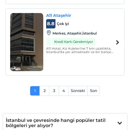
A11 Ataşehir
8.8
Çok iyi
Merkez, Ataşehir,İstanbul
Kredi Kartı Gerekmiyor
A11 Hotel, Kız Kuleleri'ne 7 km uzaklıkta,
İstanbul'da yer almaktadır ve bir bahçe
sunmaktadır. Bu oda ve kahvaltı, ortak bir
salon sunmaktadır. Aya İrini ve Topkapı
Sarayı gibi ilgi çekici yerlere sırasıyla 8 km
ve 8 km mesafedeki ulaşılabilir.
1
2
3
4
Sonraki
Son
İstanbul ve çevresinde hangi popüler tatil
bölgeleri yer alıyor?