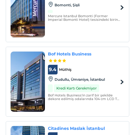
Bomonti, Şişli
Mercure Istanbul Bomonti (Former
Imperial Bomonti Hotel) tesisindeki birinci
sınıf hizmetle kendinizi ünlüler gibi
hissedeceksiniz. İstanbul'un ve
Bomonti'nin kalbinde yer alan Mercure
Istanbul Bomonti şehir manzaralı terasa
sahiptir.
Bof Hotels Business
9.4
Müthiş
Dudullu, Ümraniye, İstanbul
Kredi Kartı Gerekmiyor
Bof Hotels Business'in zarif bir şekilde
dekore edilmiş odalarında 104 cm LCD TV,
hızlı internet ve kontrol noktasındaki
tercihlerinize göre doldurabileceğiniz mini
bar bulunmaktadır. Her odada huzurlu bir
uyku için Four Comfort marka yataklar
vardır.
Citadines Maslak İstanbul