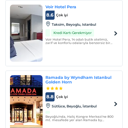
Voir Hotel Pera
8.6
Çok iyi
Taksim, Beyoglu, Istanbul
Kredi Kartı Gerekmiyor
Voir Hotel Pera, 14 odalı butik otelimiz,
zarif ve konforlu odalarıyla benzersiz bir
konaklama deneyimi sunar.
Ramada by Wyndham Istanbul
Golden Horn
8.8
Çok iyi
Sütlüce, Beyoğlu, İstanbul
Beyoğlu'nda, Haliç Kongre Merkezi'ne 800
mt. mesafede yer alan Ramada by
Wyndham İstanbul Golden Horn Sauna,
Hamam ve Masaj hizmetleri gibi