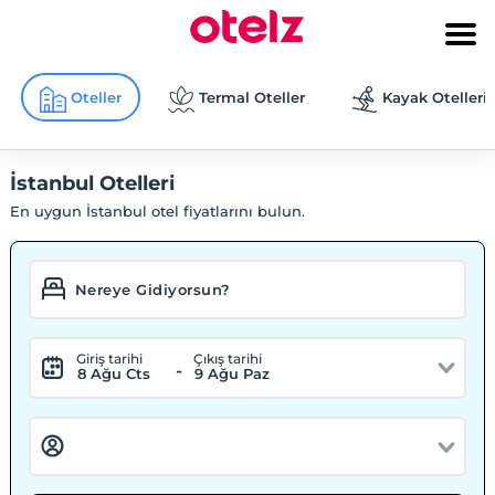
Oteller
Termal Oteller
Kayak Otelleri
İstanbul Otelleri
En uygun İstanbul otel fiyatlarını bulun.
Giriş tarihi
Çıkış tarihi
-
8 Ağu Cts
9 Ağu Paz