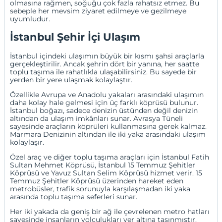
olmasına rağmen, soğuğu çok fazla rahatsız etmez. Bu
sebeple her mevsim ziyaret edilmeye ve gezilmeye
uyumludur.
İstanbul Şehir İçi Ulaşım
İstanbul içindeki ulaşımın büyük bir kısmı şahsi araçlarla
gerçekleştirilir. Ancak şehrin dört bir yanına, her saatte
toplu taşıma ile rahatlıkla ulaşabilirsiniz. Bu sayede bir
yerden bir yere ulaşmak kolaylaştır.
Özellikle Avrupa ve Anadolu yakaları arasındaki ulaşımın
daha kolay hale gelmesi için üç farklı köprüsü bulunur.
İstanbul boğazı, sadece denizin üstünden değil denizin
altından da ulaşım imkânları sunar. Avrasya Tüneli
sayesinde araçların köprüleri kullanmasına gerek kalmaz.
Marmara Denizinin altından ile iki yaka arasındaki ulaşım
kolaylaşır.
Özel araç ve diğer toplu taşıma araçları için İstanbul Fatih
Sultan Mehmet Köprüsü, İstanbul 15 Temmuz Şehitler
Köprüsü ve Yavuz Sultan Selim Köprüsü hizmet verir. 15
Temmuz Şehitler Köprüsü üzerinden hareket eden
metrobüsler, trafik sorunuyla karşılaşmadan iki yaka
arasında toplu taşıma seferleri sunar.
Her iki yakada da geniş bir ağ ile çevrelenen metro hatları
sayesinde insanların yolculukları yer altına taşınmıştır.