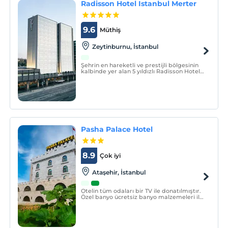
Radisson Hotel Istanbul Merter
9.6
Müthiş
Zeytinburnu, İstanbul
Şehrin en hareketli ve prestijli bölgesinin
kalbinde yer alan 5 yıldızlı Radisson Hotel
Istanbul Merter, olağanüstü konfor ve
unutulmaz bir misafirperverlik sunuyor.
Pasha Palace Hotel
8.9
Çok iyi
Ataşehir, İstanbul
Otelin tüm odaları bir TV ile donatılmıştır.
Özel banyo ücretsiz banyo malzemeleri ile
donatılmıştır. Pasha Palace Hotel'in konuk
odaları oturma alanı ile donatılmıştır.
Günlük kahvaltıda kontinental ve helal
seçenekler sunulmaktadır.