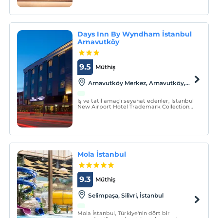
olanaklardan yararlanabileceğiniz Spa ve
sağlıklı yaşam merkezine ev sahipliği
yapmaktadır.
Days Inn By Wyndham İstanbul
Arnavutköy
9.5
Müthiş
Arnavutköy Merkez, Arnavutköy,
İstanbul
İş ve tatil amaçlı seyahat edenler, İstanbul
New Airport Hotel Trademark Collection
By Wyndham, Trademark Collection by
Wyndham'da ince düşünülmüş olanaklar,
Türk misafirperverliği ve İstanbul
Havalimanı'na 13 km mesafedeki ideal
konumun keyfini çıkarabi
Mola İstanbul
9.3
Müthiş
Selimpaşa, Silivri, İstanbul
Mola İstanbul, Türkiye'nin dört bir