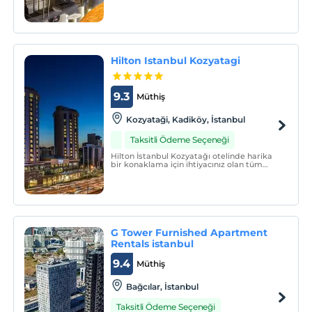
ve dünya standartlarında alışveriş
imkanları sunan Mall of Istanbul'a 7 km
mesafede bulunanThe G Hotels Istanbul
merkezi konumu ile İstanbul otelleri
arasında ön plana çıkm
Hilton Istanbul Kozyatagi
9.3
Müthiş
Kozyataği, Kadiköy, İstanbul
Taksitli Ödeme Seçeneği
Hilton İstanbul Kozyatağı otelinde harika
bir konaklama için ihtiyacınız olan tüm
ayrıntıları bulun.
G Tower Furnished Apartment
Rentals istanbul
9.4
Müthiş
Bağcılar, İstanbul
Taksitli Ödeme Seçeneği