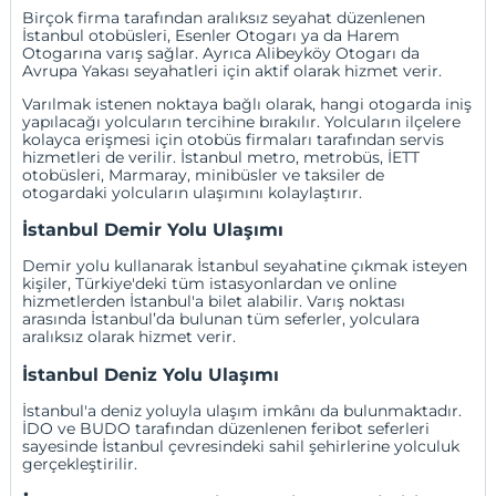
Birçok firma tarafından aralıksız seyahat düzenlenen
İstanbul otobüsleri, Esenler Otogarı ya da Harem
Otogarına varış sağlar. Ayrıca Alibeyköy Otogarı da
Avrupa Yakası seyahatleri için aktif olarak hizmet verir.
Varılmak istenen noktaya bağlı olarak, hangi otogarda iniş
yapılacağı yolcuların tercihine bırakılır. Yolcuların ilçelere
kolayca erişmesi için otobüs firmaları tarafından servis
hizmetleri de verilir. İstanbul metro, metrobüs, İETT
otobüsleri, Marmaray, minibüsler ve taksiler de
otogardaki yolcuların ulaşımını kolaylaştırır.
İstanbul Demir Yolu Ulaşımı
Demir yolu kullanarak İstanbul seyahatine çıkmak isteyen
kişiler, Türkiye'deki tüm istasyonlardan ve online
hizmetlerden İstanbul'a bilet alabilir. Varış noktası
arasında İstanbul’da bulunan tüm seferler, yolculara
aralıksız olarak hizmet verir.
İstanbul Deniz Yolu Ulaşımı
İstanbul'a deniz yoluyla ulaşım imkânı da bulunmaktadır.
İDO ve BUDO tarafından düzenlenen feribot seferleri
sayesinde İstanbul çevresindeki sahil şehirlerine yolculuk
gerçekleştirilir.