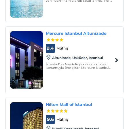
yanından ilham alarak tasarlanmış, her
biri kendine özgü ve büyüleyici bir
atmosfere sahip daireleri ile sizi ağırlıyor.
Mercure Istanbul Altunizade
9.4
Müthiş
Altunizade, Üsküdar, İstanbul
İstanbul'un Anadolu yakasındaki ideal
konumuyla öne çıkan Mercure İstanbul
Altunizade Otel yüksek kaliteli hizmetler
sunar.
Hilton Mall of Istanbul
9.6
Müthiş
İkitelli, Başakşehir, İstanbul