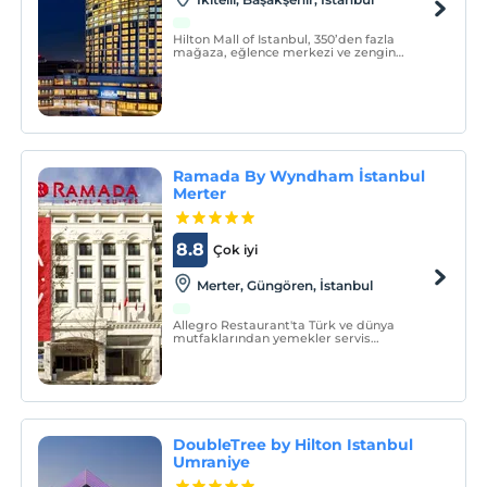
Hilton Mall of Istanbul, 350’den fazla
mağaza, eğlence merkezi ve zengin
yemek seçeneklerinin yer aldığı Mall Of
İstanbul'un yanı başında bulunuyor.
Ramada By Wyndham İstanbul
Merter
8.8
Çok iyi
Merter, Güngören, İstanbul
Allegro Restaurant'ta Türk ve dünya
mutfaklarından yemekler servis
edilmektedir. Zengin bir açık büfe
kahvaltıyla güne başlayabilirsiniz. Gün
boyunca kafe-bardan alacağınız
içeceklerin ya da hafif atıştırmalıkların
tadını çıkarabilirsiniz.
DoubleTree by Hilton Istanbul
Umraniye