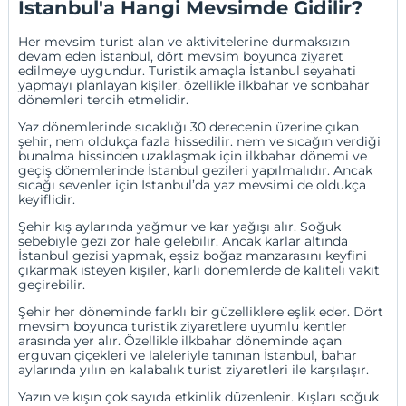
İstanbul'a Hangi Mevsimde Gidilir?
Her mevsim turist alan ve aktivitelerine durmaksızın
devam eden İstanbul, dört mevsim boyunca ziyaret
edilmeye uygundur. Turistik amaçla İstanbul seyahati
yapmayı planlayan kişiler, özellikle ilkbahar ve sonbahar
dönemleri tercih etmelidir.
Yaz dönemlerinde sıcaklığı 30 derecenin üzerine çıkan
şehir, nem oldukça fazla hissedilir. nem ve sıcağın verdiği
bunalma hissinden uzaklaşmak için ilkbahar dönemi ve
geçiş dönemlerinde İstanbul gezileri yapılmalıdır. Ancak
sıcağı sevenler için İstanbul’da yaz mevsimi de oldukça
keyiflidir.
Şehir kış aylarında yağmur ve kar yağışı alır. Soğuk
sebebiyle gezi zor hale gelebilir. Ancak karlar altında
İstanbul gezisi yapmak, eşsiz boğaz manzarasını keyfini
çıkarmak isteyen kişiler, karlı dönemlerde de kaliteli vakit
geçirebilir.
Şehir her döneminde farklı bir güzelliklere eşlik eder. Dört
mevsim boyunca turistik ziyaretlere uyumlu kentler
arasında yer alır. Özellikle ilkbahar döneminde açan
erguvan çiçekleri ve laleleriyle tanınan İstanbul, bahar
aylarında yılın en kalabalık turist ziyaretleri ile karşılaşır.
Yazın ve kışın çok sayıda etkinlik düzenlenir. Kışları soğuk