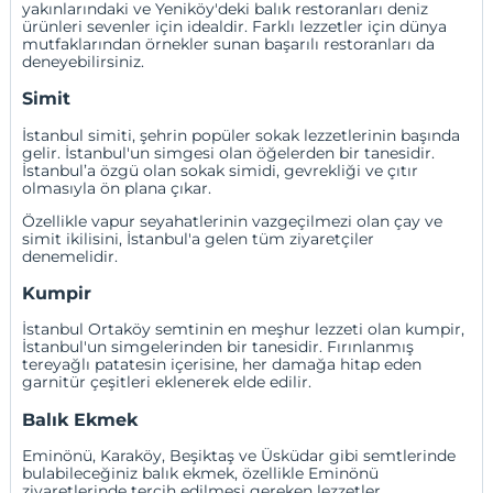
yakınlarındaki ve Yeniköy'deki balık restoranları deniz
ürünleri sevenler için idealdir. Farklı lezzetler için dünya
mutfaklarından örnekler sunan başarılı restoranları da
deneyebilirsiniz.
Simit
İstanbul simiti, şehrin popüler sokak lezzetlerinin başında
gelir. İstanbul'un simgesi olan öğelerden bir tanesidir.
İstanbul’a özgü olan sokak simidi, gevrekliği ve çıtır
olmasıyla ön plana çıkar.
Özellikle vapur seyahatlerinin vazgeçilmezi olan çay ve
simit ikilisini, İstanbul'a gelen tüm ziyaretçiler
denemelidir.
Kumpir
İstanbul Ortaköy semtinin en meşhur lezzeti olan kumpir,
İstanbul'un simgelerinden bir tanesidir. Fırınlanmış
tereyağlı patatesin içerisine, her damağa hitap eden
garnitür çeşitleri eklenerek elde edilir.
Balık Ekmek
Eminönü, Karaköy, Beşiktaş ve Üsküdar gibi semtlerinde
bulabileceğiniz balık ekmek, özellikle Eminönü
ziyaretlerinde tercih edilmesi gereken lezzetler