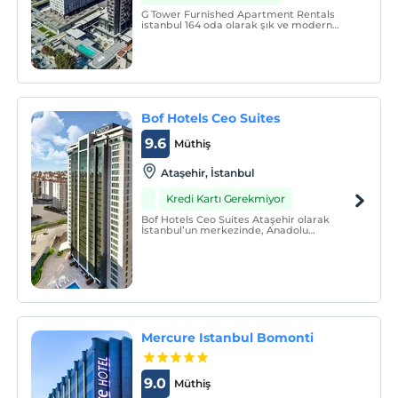
G Tower Furnished Apartment Rentals
istanbul 164 oda olarak şık ve modern
dizaynı ile misafirlerine ev sıcaklığında 5
yıldızlı otel hizmeti ile keyifli bir
konaklama sunmaktadır.
Bof Hotels Ceo Suites
9.6
Müthiş
Ataşehir, İstanbul
Kredi Kartı Gerekmiyor
Bof Hotels Ceo Suites Ataşehir olarak
İstanbul’un merkezinde, Anadolu
Yakası’nın tam kalbindeki yeni evinizi
sizlere sunmaktan gurur duyuyoruz.
Mercure Istanbul Bomonti
9.0
Müthiş