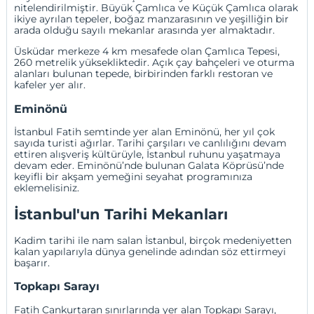
nitelendirilmiştir. Büyük Çamlıca ve Küçük Çamlıca olarak
ikiye ayrılan tepeler, boğaz manzarasının ve yeşilliğin bir
arada olduğu sayılı mekanlar arasında yer almaktadır.
Üsküdar merkeze 4 km mesafede olan Çamlıca Tepesi,
260 metrelik yüksekliktedir. Açık çay bahçeleri ve oturma
alanları bulunan tepede, birbirinden farklı restoran ve
kafeler yer alır.
Eminönü
İstanbul Fatih semtinde yer alan Eminönü, her yıl çok
sayıda turisti ağırlar. Tarihi çarşıları ve canlılığını devam
ettiren alışveriş kültürüyle, İstanbul ruhunu yaşatmaya
devam eder. Eminönü’nde bulunan Galata Köprüsü’nde
keyifli bir akşam yemeğini seyahat programınıza
eklemelisiniz.
İstanbul'un Tarihi Mekanları
Kadim tarihi ile nam salan İstanbul, birçok medeniyetten
kalan yapılarıyla dünya genelinde adından söz ettirmeyi
başarır.
Topkapı Sarayı
Fatih Cankurtaran sınırlarında yer alan Topkapı Sarayı,