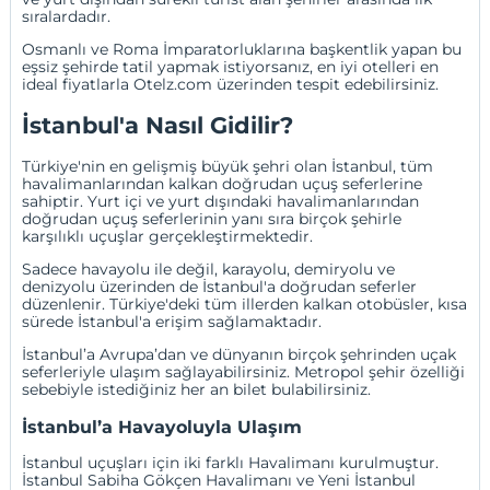
sıralardadır.
Osmanlı ve Roma İmparatorluklarına başkentlik yapan bu
eşsiz şehirde tatil yapmak istiyorsanız, en iyi otelleri en
ideal fiyatlarla
Otelz.com
üzerinden tespit edebilirsiniz.
İstanbul'a Nasıl Gidilir?
Türkiye'nin en gelişmiş büyük şehri olan İstanbul, tüm
havalimanlarından kalkan doğrudan uçuş seferlerine
sahiptir. Yurt içi ve yurt dışındaki havalimanlarından
doğrudan uçuş seferlerinin yanı sıra birçok şehirle
karşılıklı uçuşlar gerçekleştirmektedir.
Sadece havayolu ile değil, karayolu, demiryolu ve
denizyolu üzerinden de İstanbul'a doğrudan seferler
düzenlenir. Türkiye'deki tüm illerden kalkan otobüsler, kısa
sürede İstanbul'a erişim sağlamaktadır.
İstanbul’a Avrupa’dan ve dünyanın birçok şehrinden uçak
seferleriyle ulaşım sağlayabilirsiniz. Metropol şehir özelliği
sebebiyle istediğiniz her an bilet bulabilirsiniz.
İstanbul’a Havayoluyla Ulaşım
İstanbul uçuşları için iki farklı Havalimanı kurulmuştur.
İstanbul
Sabiha Gökçen Havalimanı
ve Yeni
İstanbul