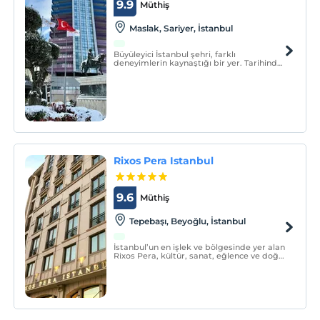
9.9
Müthiş
Maslak, Sariyer, İstanbul
Büyüleyici İstanbul şehri, farklı
deneyimlerin kaynaştığı bir yer. Tarihinden
mimarisine, mutfağından çarşılarından,
şehir sonsuz fırsatlarla dolu.
Rixos Pera Istanbul
9.6
Müthiş
Tepebaşı, Beyoğlu, İstanbul
İstanbul’un en işlek ve bölgesinde yer alan
Rixos Pera, kültür, sanat, eğlence ve doğal
güzelliklerin buluşma noktasında
konumlanıyor.