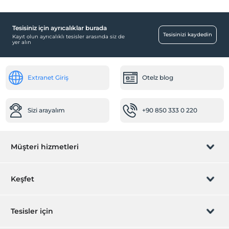
Tesisiniz için ayrıcalıklar burada
Tesisinizi kaydedin
Kayıt olun ayrıcalıklı tesisler arasında siz de
yer alın
Extranet Giriş
Otelz blog
Sizi arayalım
+90 850 333 0 220
Müşteri hizmetleri
Rezervasyon yönet
Keşfet
Sizi arayalım
Hediye Kart
Tesisler için
İştirak olun