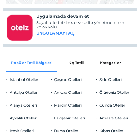
Uygulamada devam et
Seyahatlerinizi rezerve edip yönetmenin en
kolay yolu
UYGULAMAYI AÇ
Popüler Tatil Bölgeleri
Kış Tatili
Kategoriler
P
İstanbul Otelleri
Çeşme Otelleri
Side Otelleri
Antalya Otelleri
Ankara Otelleri
Ölüdeniz Otelleri
Alanya Otelleri
Mardin Otelleri
Cunda Otelleri
Ayvalık Otelleri
Eskişehir Otelleri
Amasra Otelleri
İzmir Otelleri
Bursa Otelleri
Kıbrıs Otelleri