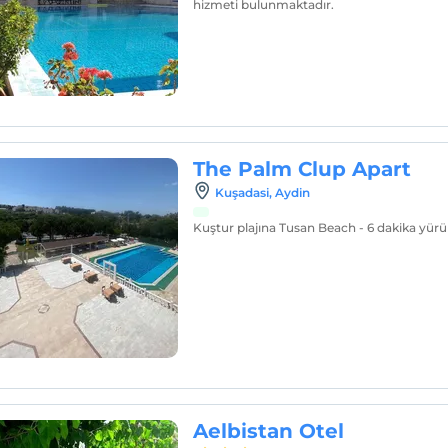
hizmeti bulunmaktadır.
The Palm Clup Apart
Kuşadasi, Aydin
Kuştur plajına Tusan Beach - 6 dakika yür
Aelbistan Otel