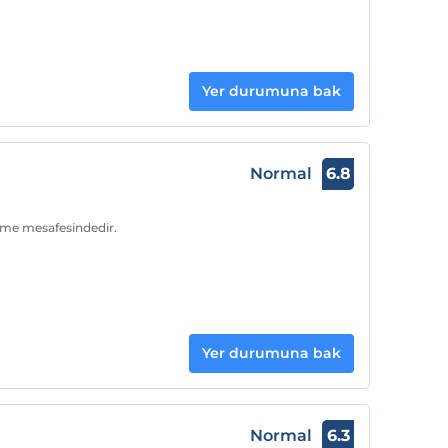
Yer durumuna bak
Normal
6.8
üme mesafesindedir.
Yer durumuna bak
Normal
6.3