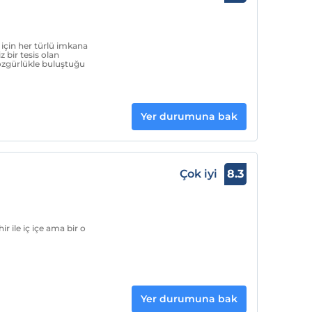
için her türlü imkana
 bir tesis olan
özgürlükle buluştuğu
Yer durumuna bak
Çok iyi
8.3
ir ile iç içe ama bir o
Yer durumuna bak