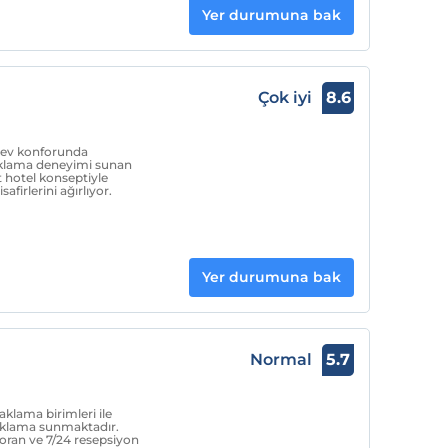
Yer durumuna bak
Çok iyi
8.6
le ev konforunda
naklama deneyimi sunan
hotel konseptiyle
firlerini ağırlıyor.
Yer durumuna bak
Normal
5.7
aklama birimleri ile
onaklama sunmaktadır.
toran ve 7/24 resepsiyon