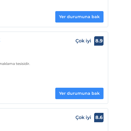
Yer durumuna bak
k
Çok iyi
8.9
aklama tesisidir.
Yer durumuna bak
Çok iyi
8.6