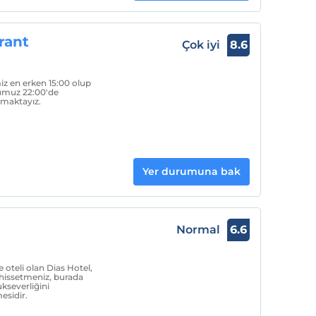
rant
Çok iyi
8.6
iz en erken 15:00 olup
numuz 22:00'de
amaktayız.
Yer durumuna bak
Normal
6.6
e oteli olan Dias Hotel,
 hissetmeniz, burada
kseverliğini
esidir.