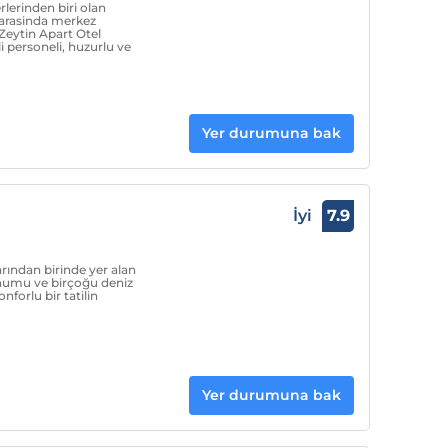
lerinden biri olan
r arasinda merkez
Zeytin Apart Otel
i personeli, huzurlu ve
Yer durumuna bak
İyi
7.9
rından birinde yer alan
onumu ve birçoğu deniz
nforlu bir tatilin
Yer durumuna bak