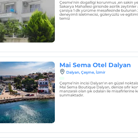
Çesme’nin dogalligi korunmus ,en sakin yer
Sakarya Mahallesi girisinde asirlik zeytinle
çarsiya 1 dk yürüme mesafesinde bulunan 
deneyimli isletmecisi, güleryüzlü ve egitiml
temiz
Mai Sema Otel Dalyan
Dalyan, Çeşme, İzmir
Çeşme’nin incisi Dalyan'ın en güzel noktala
Mai Sema Boutique Dalyan, denize sıfır k
manzaralı olan şık odaları ile misafirlerine ko
sunmaktadır.