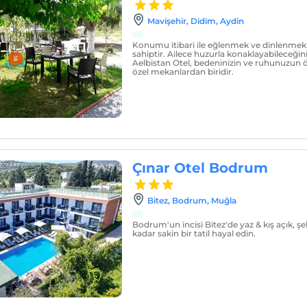
Mavişehir, Didim, Aydin
Konumu itibari ile eğlenmek ve dinlenmek 
sahiptir. Ailece huzurla konaklayabileceğiniz
Aelbistan Otel, bedeninizin ve ruhunuzun 
özel mekanlardan biridir.
Çınar Otel Bodrum
Bitez, Bodrum, Muğla
Bodrum'un incisi Bitez'de yaz & kış açık, şeh
kadar sakin bir tatil hayal edin.