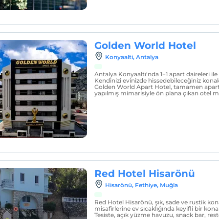
Golden World Hotel
Konyaalti, Antalya
Antalya Konyaaltı'nda 1+1 apart daireleri i
Kendinizi evinizde hissedebileceğiniz ko
Golden World Apart Hotel, tamamen apart 
yapılmış mimarisiyle ön plana çıkan otel misa
Red Hotel Hisarönü
Hisarönü, Fethiye, Muğla
Red Hotel Hisarönü, şık, sade ve rustik kon
misafirlerine ev sıcaklığında keyifli bir k
Tesiste, açık yüzme havuzu, snack bar, res