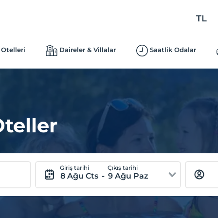
TL
Otelleri
Daireler & Villalar
Saatlik Odalar
teller
Giriş tarihi
Çıkış tarihi
8 Ağu Cts
-
9 Ağu Paz