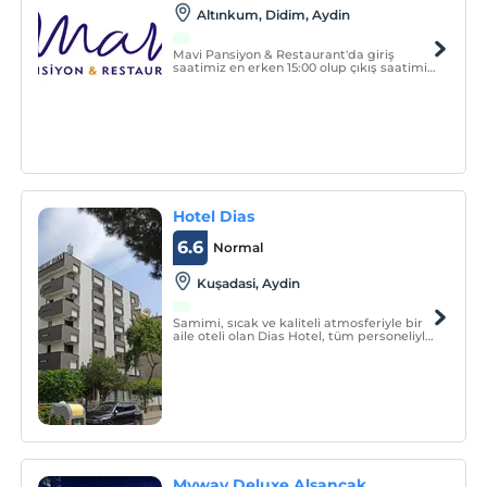
Altınkum, Didim, Aydin
Mavi Pansiyon & Restaurant'da giriş
saatimiz en erken 15:00 olup çıkış saatimiz
en geç 12:00'dir. Resepsiyonumuz 22:00'de
kapanmakta olup 22:00 sonrası giriş
alamamaktayız.
Hotel Dias
6.6
Normal
Kuşadasi, Aydin
Samimi, sıcak ve kaliteli atmosferiyle bir
aile oteli olan Dias Hotel, tüm personeliyle
kendinizi her an evinizde hissetmeniz,
burada olmaktan mutluluk duyabilmeniz
için konukseverliğini göstermeye hazırdır.
Otelimiz bir aile işletmesidir.
Myway Deluxe Alsancak