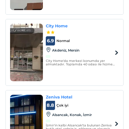
City Home
6.9
Normal
Akdeniz, Mersin
City Home'da merkezi konumda yer
almaktadır. Toplamda 40 odası ile hizmet
veren tesisimiz, tarihi ve turistik konumu
itibari ve oda kahvaltı seklinde siz değerli
misafirlerimize konfor ve eğlence açısında
keyifli konaklama sağlamaktadır.
Zeniva Hotel
8.8
Çok iyi
Alsancak, Konak, İzmir
İzmir'in kalbi Alsancak'ta bulunan Zeniva
butik otel, şehrin iş, eğlence ve alışveriş