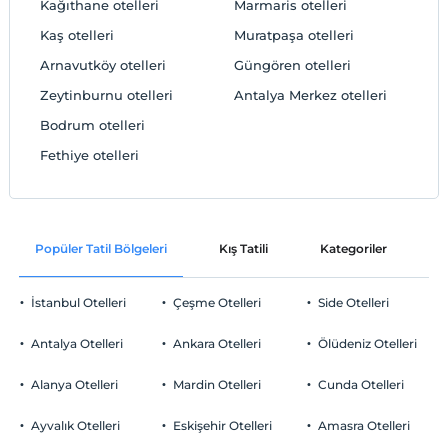
Kağıthane otelleri
Marmaris otelleri
Kaş otelleri
Muratpaşa otelleri
Arnavutköy otelleri
Güngören otelleri
Zeytinburnu otelleri
Antalya Merkez otelleri
Bodrum otelleri
Fethiye otelleri
Popüler Tatil Bölgeleri
Kış Tatili
Kategoriler
P
İstanbul Otelleri
Çeşme Otelleri
Side Otelleri
Antalya Otelleri
Ankara Otelleri
Ölüdeniz Otelleri
Alanya Otelleri
Mardin Otelleri
Cunda Otelleri
Ayvalık Otelleri
Eskişehir Otelleri
Amasra Otelleri