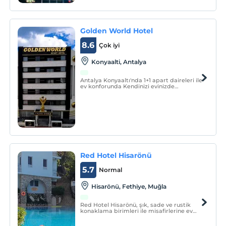
Golden World Hotel
8.6
Çok iyi
Konyaalti, Antalya
Antalya Konyaaltı'nda 1+1 apart daireleri ile
ev konforunda Kendinizi evinizde
hissedebileceğiniz konaklama deneyimi
sunan Golden World Apart Hotel,
tamamen apart hotel konseptiyle
yapılmış mimarisiyle ön plana çıkan otel
misafirlerini ağırlıyor.
Red Hotel Hisarönü
5.7
Normal
Hisarönü, Fethiye, Muğla
Red Hotel Hisarönü, şık, sade ve rustik
konaklama birimleri ile misafirlerine ev
sıcaklığında keyifli bir konaklama
sunmaktadır. Tesiste, açık yüzme havuzu,