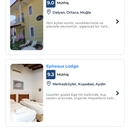
9.0
Müthiş
Dalyan, Ortaca, Muğla
Yeni açilan eviniz; sevdiklerinizle ve
ailenizle ekonomik , eglenceli bir tatil
geçirmek isteyenler için ideal bir
konaklama tesisidir. Villa konak yalçin
dalyandaki eviniz
Ephesus Lodge
9.3
Müthiş
Merkezköyler, Kuşadasi, Aydin
Güzeller güzeli Ege’nin kalbinde, kuş
sesleri arasında, organik meyvelerin tadını
alarak, gündüz havuzda serinleyip gece
yıldızların altında dinlenerek doğa ile iç
içe, karmaşadan uzak, hiç bir şey
yapmamanın keyfini çıkartacaksınız.