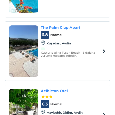
snack bar, restoran ve 7/24 resepsiyon
hizmeti bulunmaktadır.
The Palm Clup Apart
6.8
Normal
Kuşadasi, Aydin
Kuştur plajına Tusan Beach - 6 dakika
yürüme mesafesindedir.
Aelbistan Otel
6.3
Normal
Mavişehir, Didim, Aydin