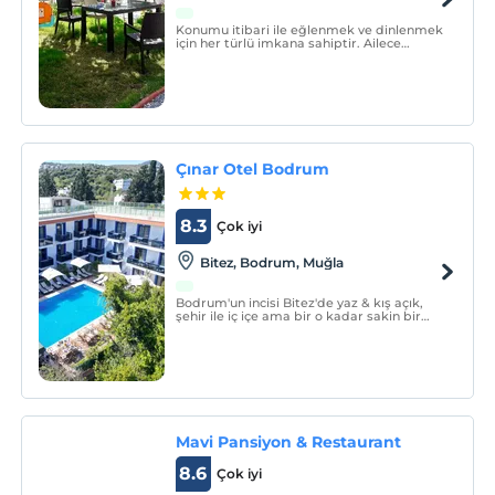
Konumu itibari ile eğlenmek ve dinlenmek
için her türlü imkana sahiptir. Ailece
huzurla konaklayabileceğiniz bir tesis olan
Aelbistan Otel, bedeninizin ve ruhunuzun
özgürlükle buluştuğu özel mekanlardan
biridir.
Çınar Otel Bodrum
8.3
Çok iyi
Bitez, Bodrum, Muğla
Bodrum'un incisi Bitez'de yaz & kış açık,
şehir ile iç içe ama bir o kadar sakin bir
tatil hayal edin.
Mavi Pansiyon & Restaurant
8.6
Çok iyi