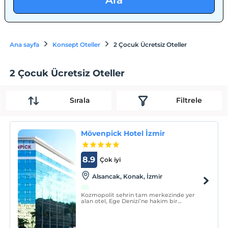
Ara
Ana sayfa
Konsept Oteller
2 Çocuk Ücretsiz Oteller
2 Çocuk Ücretsiz Oteller
Sırala
Filtrele
Mövenpick Hotel İzmir
8.9
Çok iyi
Alsancak, Konak, İzmir
Kozmopolit sehrin tam merkezinde yer
alan otel, Ege Denizi’ne hakim bir
konumuyla Cumhuriyet Meydanı’ndan
muhteşem İzmir Körfezi manzarasına göz
kırpar.