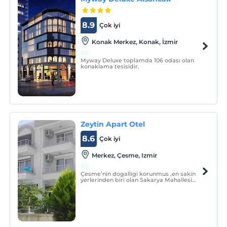
8.9
Çok iyi
Konak Merkez, Konak, İzmir
Myway Deluxe toplamda 106 odası olan
konaklama tesisidir.
Zeytin Apart Otel
8.6
Çok iyi
Merkez, Çesme, Izmir
Çesme’nin dogalligi korunmus ,en sakin
yerlerinden biri olan Sakarya Mahallesi
girisinde asirlik zeytinler arasinda merkez
çarsiya 1 dk yürüme mesafesinde bulunan
Zeytin Apart Otel deneyimli isletmecisi,
güleryüzlü ve egitimli personeli, huzurlu ve
temiz