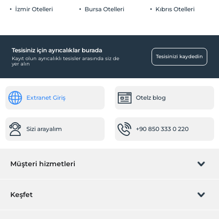
İzmir Otelleri
Bursa Otelleri
Kıbrıs Otelleri
Tesisiniz için ayrıcalıklar burada
Tesisinizi kaydedin
Kayıt olun ayrıcalıklı tesisler arasında siz de
yer alın
Extranet Giriş
Otelz blog
Sizi arayalım
+90 850 333 0 220
Müşteri hizmetleri
Rezervasyon yönet
Keşfet
Sizi arayalım