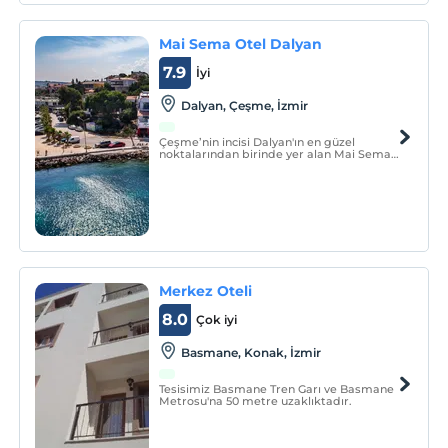
Mai Sema Otel Dalyan
7.9
İyi
Dalyan, Çeşme, İzmir
Çeşme’nin incisi Dalyan'ın en güzel
noktalarından birinde yer alan Mai Sema
Boutique Dalyan, denize sıfır konumu ve
birçoğu deniz manzaralı olan şık odaları ile
misafirlerine konforlu bir tatilin
sunmaktadır.
Merkez Oteli
8.0
Çok iyi
Basmane, Konak, İzmir
Tesisimiz Basmane Tren Garı ve Basmane
Metrosu'na 50 metre uzaklıktadır.