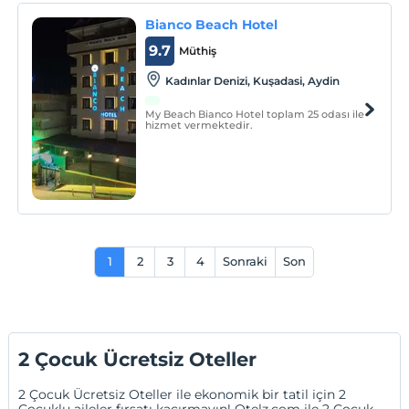
Bianco Beach Hotel
9.7
Müthiş
Kadınlar Denizi, Kuşadasi, Aydin
My Beach Bianco Hotel toplam 25 odası ile
hizmet vermektedir.
1
2
3
4
Sonraki
Son
2 Çocuk Ücretsiz Oteller
2 Çocuk Ücretsiz Oteller ile ekonomik bir tatil için 2
Çocuklu aileler fırsatı kaçırmayın! Otelz.com ile 2 Çocuk