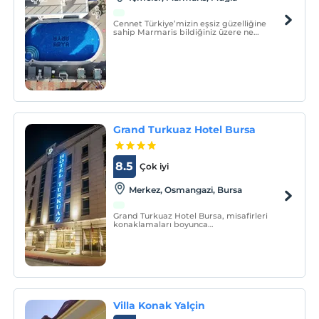
Cennet Türkiye’mizin eşsiz güzelliğine
sahip Marmaris bildiğiniz üzere ne
batıdadır nede güneyde tam köşede
güney batıdadır. Bu şu anlama geliyor
Marmaris’imiz güney kadar nemden
kaynaklı bunaltıcı sıcaklara sahip değildir,
ama sıfır nemde yoktur.
Grand Turkuaz Hotel Bursa
8.5
Çok iyi
Merkez, Osmangazi, Bursa
Grand Turkuaz Hotel Bursa, misafirleri
konaklamaları boyunca
faydalanabilecekleri oda imkânları TV,
kablosuz internet, telefon ve oda kasası
standart odalarda mevcuttur. İhtiyaca
göre tesisteki araç kiralama hizmetlerini
kullanabilirsiniz.
Villa Konak Yalçin