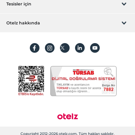
Hediye Kart
Tesisler için
İştirak olun
ZPara Nedir?
Hemen tesisinizi ekleyin
Otelz hakkında
İletişim
Üye girişi
Villa/Daire ekleyin
Hakkımızda
Sıkça sorulan sorular
Hesap oluştur
Sürdürülebilirlik
Kişisel Verilerin Korunması
Koşullar ve şartlar
İşlem rehberi
Aydınlatma metni
Gizlilik politikaları
Yasal bilgiler
Çerez politikamız
Copyright 2012-2026 otelz.com. Tüm hakları saklıdır.