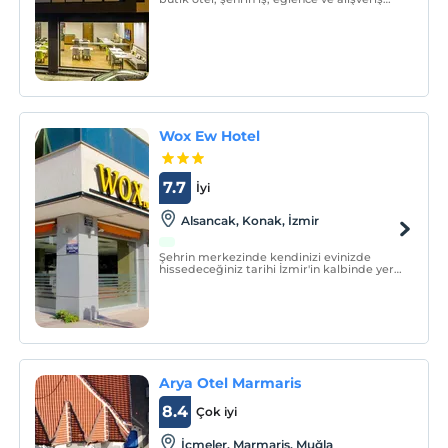
merkezlerine yakın&nbsp;olmasıyla İzmir
Körfez kıyısındaki muhteşem Kordon'a ve
kentin önemli meydanlarından olan
Cumhuriyet Meydanı'na 50m uzaklıktaki
konumuyla misafi
Wox Ew Hotel
7.7
İyi
Alsancak, Konak, İzmir
Şehrin merkezinde kendinizi evinizde
hissedeceğiniz tarihi İzmir'in kalbinde yer
alan Wox Ew Hotel, İzmir'in tarihi eserleri
ile iç içe yaşamak isteyenlerin, doğal
güzellikleri sevenlerin tercih ettiği bir
konaklama merkezidir.
Arya Otel Marmaris
8.4
Çok iyi
İçmeler, Marmaris, Muğla