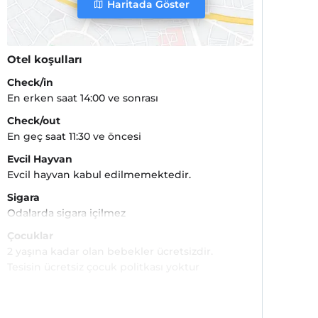
Haritada Göster
Otel koşulları
Check/in
En erken saat 14:00 ve sonrası
Check/out
En geç saat 11:30 ve öncesi
Evcil Hayvan
Evcil hayvan kabul edilmemektedir.
Sigara
Odalarda sigara içilmez
Çocuklar
2 yaşına kadar olan bebekler ücretsizdir.
Tesisin ücretsiz çocuk politkası yoktur