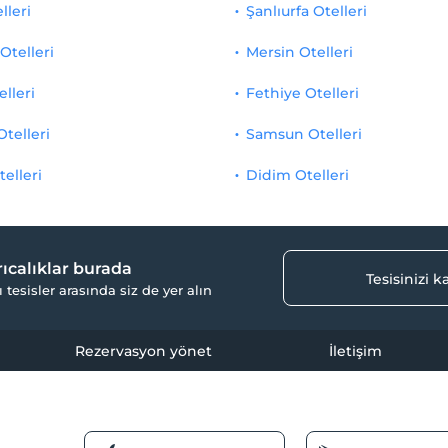
lleri
Şanlıurfa Otelleri
Otelleri
Mersin Otelleri
elleri
Fethiye Otelleri
Otelleri
Samsun Otelleri
telleri
Didim Otelleri
yrıcalıklar burada
Tesisinizi 
ı tesisler arasında siz de yer alın
Rezervasyon yönet
İletişim