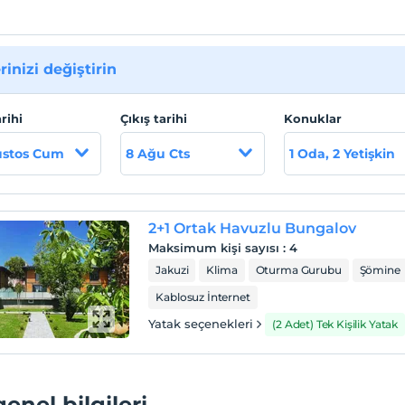
rinizi değiştirin
arihi
Çıkış tarihi
Konuklar
ustos Cum
8 Ağu Cts
1 Oda, 2 Yetişkin
2+1 Ortak Havuzlu Bungalov
Maksimum kişi sayısı
:
4
Jakuzi
Klima
Oturma Gurubu
Şömine
Kablosuz İnternet
Yatak seçenekleri
(2 Adet) Tek Kişilik Yatak
genel bilgileri