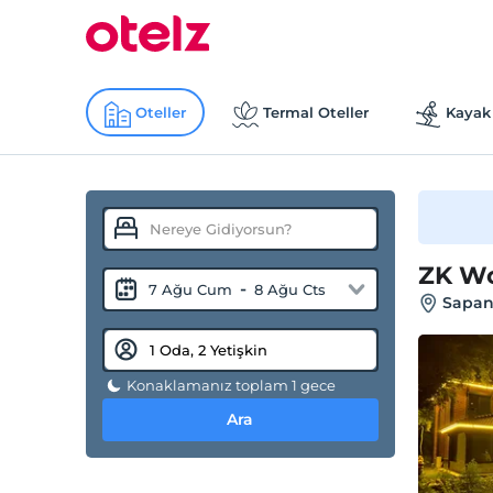
Oteller
Termal Oteller
Kayak 
ZK Wo
-
7 Ağu Cum
8 Ağu Cts
Sapan
Konaklamanız toplam 1 gece
Ara