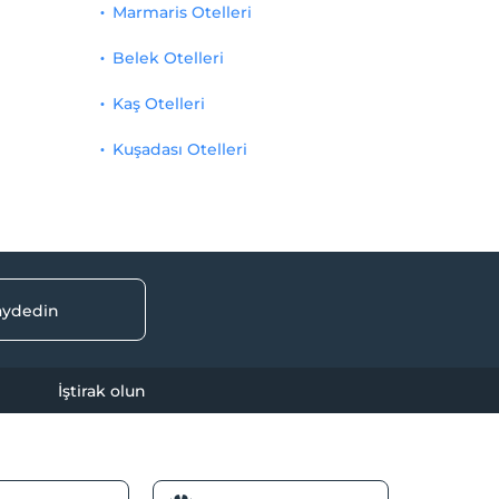
Marmaris Otelleri
Belek Otelleri
Kaş Otelleri
Kuşadası Otelleri
kaydedin
İştirak olun