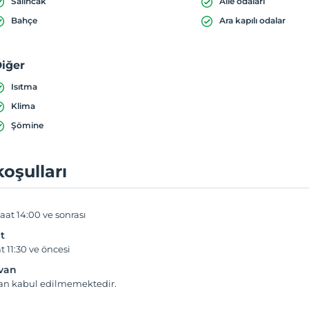
Salıncak
Aile odaları
Bahçe
Ara kapılı odalar
iğer
Isıtma
Klima
Şömine
koşulları
aat 14:00 ve sonrası
t
t 11:30 ve öncesi
yvan
van kabul edilmemektedir.