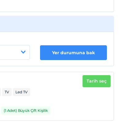
Yer durumuna bak
Tarih seç
TV
Led TV
(1 Adet) Büyük Çift Kişilik