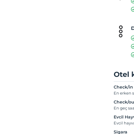
D
Otel 
Check/in
En erken s
Check/ou
En geç saa
Evcil Ha
Evcil hay
Sigara