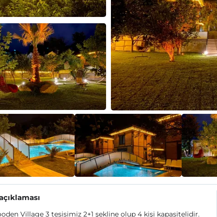
 açıklaması
den Village 3 tesisimiz 2+1 şekline olup 4 kişi kapasitelidir.