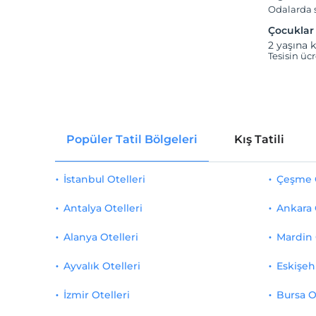
Odalarda s
Çocuklar
2 yaşına k
Tesisin üc
Popüler Tatil Bölgeleri
Kış Tatili
İstanbul Otelleri
Çeşme O
Antalya Otelleri
Ankara 
Alanya Otelleri
Mardin 
Ayvalık Otelleri
Eskişehi
İzmir Otelleri
Bursa O