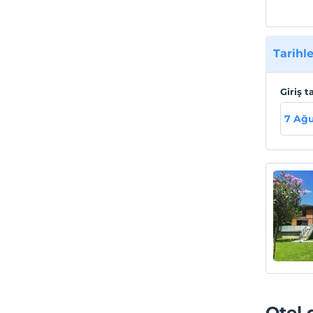
Tarihle
Giriş t
7 Ağ
Otel 