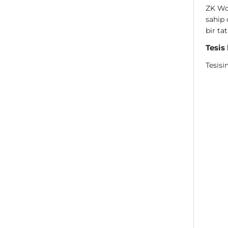
ZK Woo
sahip 
bir ta
Tesis
Tesisi