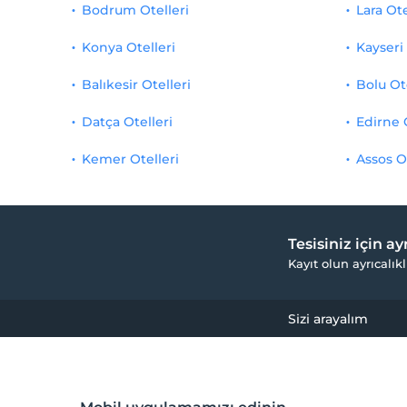
Bodrum Otelleri
Lara Ote
Konya Otelleri
Kayseri 
Balıkesir Otelleri
Bolu Ot
Datça Otelleri
Edirne 
Kemer Otelleri
Assos O
Tesisiniz için a
Kayıt olun ayrıcalıkl
Sizi arayalım