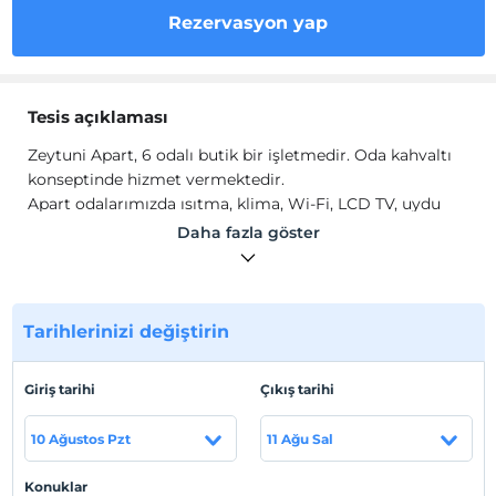
Rezervasyon yap
Tesis açıklaması
Zeytuni Apart, 6 odalı butik bir işletmedir. Oda kahvaltı
konseptinde hizmet vermektedir.
Apart odalarımızda ısıtma, klima, Wi-Fi, LCD TV, uydu
kanalları, mutfak ve mutfak gereçleri, banyo, duş, banyo
Daha fazla göster
buklet malzemeleri gibi olanaklar sunulur.
Tesis lokasyon bilgileri
Balıkesir Marmara Adası'nda Manastır Koyu'nda
Tarihlerinizi değiştirin
konumlanmaktadır.
Sahil
Giriş tarihi
Çıkış tarihi
Plaja 50 metre mesafededir.
10 Ağustos Pzt
11 Ağu Sal
Konuklar