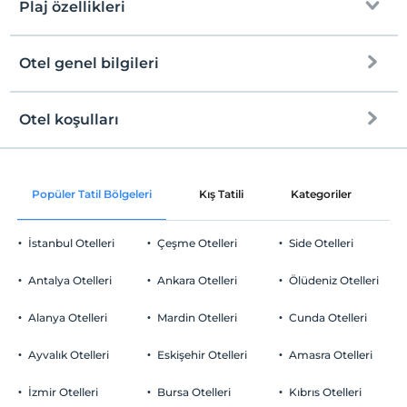
Plaj özellikleri
Otel genel bilgileri
Plaja
50 metre mesafededir
Kum plaj
Otel koşulları
Internet
Platform
Check/in
Ücretsiz Wi-fi
En erken saat 14:00 ve sonrası
İskele
Popüler Tatil Bölgeleri
Kış Tatili
Kategoriler
P
Ortak alanlar ve tüm odalar
Check/out
En geç saat 12:00 ve öncesi
Kıyıda sığ deniz
İstanbul Otelleri
Çeşme Otelleri
Side Otelleri
Evcil Hayvan
Şezlong & Şemsiye
Evcil hayvan kabul edilmemektedir.
Antalya Otelleri
Ankara Otelleri
Ölüdeniz Otelleri
Sigara
Odalarda sigara içilmez
Alanya Otelleri
Mardin Otelleri
Cunda Otelleri
Otopark
Çocuklar
2 yaşına kadar olan bebekler ücretsizdir.
Ücretsiz Halka Açık Otopark
Ayvalık Otelleri
Eskişehir Otelleri
Amasra Otelleri
Her bir oda için 6 yaşına kadar 1 çocuk ücretsizdir
Otopark (Tesis disinda)
İzmir Otelleri
Bursa Otelleri
Kıbrıs Otelleri