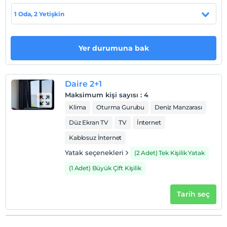
Haritada Göster
1 Oda, 2 Yetişkin
Otel koşulları
Yer durumuna bak
Check/in
En erken saat 14:00 ve sonrası
Daire 2+1
Check/out
Maksimum kişi sayısı
:
4
En geç saat 12:00 ve öncesi
Klima
Oturma Gurubu
Deniz Manzarası
Evcil Hayvan
Düz Ekran TV
TV
İnternet
Evcil hayvan kabul edilmemektedir.
Kablosuz İnternet
Sigara
Yatak seçenekleri
(2 Adet) Tek Kişilik Yatak
Odalarda sigara içilmez
(1 Adet) Büyük Çift Kişilik
Çocuklar
2 yaşına kadar olan bebekler ücretsizdir.
Her bir oda için 6 yaşına kadar 1 çocuk ücretsizdir
Tarih seç