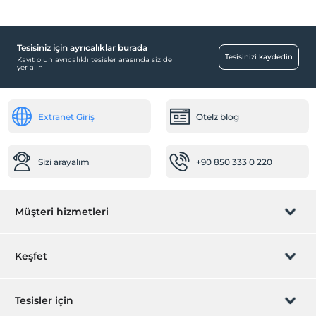
Tesisiniz için ayrıcalıklar burada
Temizlik Hizmetleri
Tesisinizi kaydedin
Kayıt olun ayrıcalıklı tesisler arasında siz de
yer alın
Haftalık temizlik hizmeti
Sağlık
Extranet Giriş
Otelz blog
Hastaneye kolay ulaşım (15 dakika)
Diğer
Sizi arayalım
+90 850 333 0 220
Isıtma
Klima
Ortak Alanlar
Müşteri hizmetleri
Güneşlenme terası
Teras
Rezervasyon yönet
Keşfet
Bahçe
Sizi arayalım
Öne Çıkan Özellikler
Hediye Kart
Tesisler için