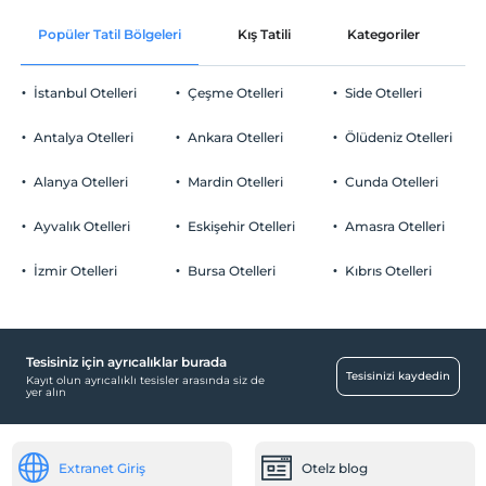
En geç saat 11:00 ve öncesi
Ücretsiz Wi-fi
En erken saat 15:00 ve sonrası
Popüler Tatil Bölgeleri
Kış Tatili
Kategoriler
P
Ortak alanlar ve tüm odalar
Evcil Hayvan
Check/out
Evcil hayvan kabul edilmemektedir.
En geç saat 11:00 ve öncesi
İstanbul Otelleri
Çeşme Otelleri
Side Otelleri
Evcil Hayvan
Sigara
Evcil hayvan kabul edilmemektedir.
Odalarda sigara içilmez
Antalya Otelleri
Ankara Otelleri
Ölüdeniz Otelleri
Sigara
Çocuklar
Yiyecek & İçecek
Odalarda sigara içilmez
2 yaşına kadar olan bebekler ücretsizdir.
Alanya Otelleri
Mardin Otelleri
Cunda Otelleri
Çocuklar
Her bir oda için 3 yaşına kadar 1 çocuk ücretsizdir
Paket servis olanağı
2 yaşına kadar olan bebekler ücretsizdir.
Ayvalık Otelleri
Eskişehir Otelleri
Amasra Otelleri
Sağlık
Her bir oda için 3 yaşına kadar 1 çocuk ücretsizdir
İzmir Otelleri
Bursa Otelleri
Kıbrıs Otelleri
Hastaneye kolay ulaşım (15 dakika)
Öne Çıkan Özellikler
Şehir merkezi
Tesisiniz için ayrıcalıklar burada
Tesisinizi kaydedin
Kayıt olun ayrıcalıklı tesisler arasında siz de
Diğer
yer alın
Isıtma
Klima
Extranet Giriş
Otelz blog