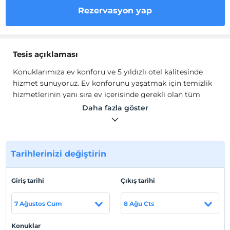
Rezervasyon yap
Tesis açıklaması
Konuklarımıza ev konforu ve 5 yıldızlı otel kalitesinde
hizmet sunuyoruz. Ev konforunu yaşatmak için temizlik
hizmetlerinin yanı sıra ev içerisinde gerekli olan tüm
olanakları sağlıyoruz.
Daha fazla göster
Her köşesinde görkemli tarihi mirasları ve hareketli gece
hayatıyla Beyoğlu, ziyaretçilerine unutulmaz anılar
yaşatmaya kendini adamış bir ilçe. Bu cenneti
Tarihlerinizi değiştirin
keşfederken kendinizi rahat hissetmeniz içinse
mükemmel bir yerimiz var. Merkezi ve büyüleyici
dairemiz Vortex, bazıları yürüme mesafesinde olmak
Giriş tarihi
Çıkış tarihi
üzere Beyoğlu'nun en popüler cazibe merkezleriyle
çevrili. Eşsiz ve unutulması güç bir İstanbul deneyimi
7 Ağustos Cum
8 Ağu Cts
için şimdi rezervasyon yapın!
Konuklar