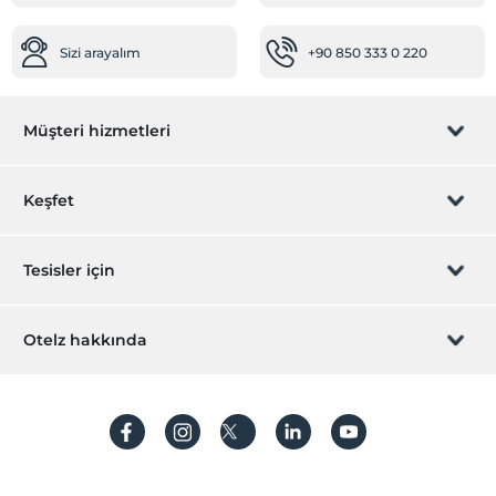
Sizi arayalım
+90 850 333 0 220
Müşteri hizmetleri
Rezervasyon yönet
Keşfet
Sizi arayalım
Hediye Kart
Tesisler için
İştirak olun
ZPara Nedir?
Hemen tesisinizi ekleyin
Otelz hakkında
İletişim
Üye girişi
Villa/Daire ekleyin
Hakkımızda
Sıkça sorulan sorular
Hesap oluştur
Sürdürülebilirlik
Kişisel Verilerin Korunması