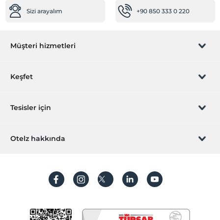
Sizi arayalım
+90 850 333 0 220
Hastaneye kolay ulaşım (15 dakika)
Diğer
Müşteri hizmetleri
Isıtma
Öne Çıkan Özellikler
Rezervasyon yönet
Keşfet
Şehir merkezi
Odalar
Sizi arayalım
Hediye Kart
Tesisler için
Aile odaları
Vip odalar
İştirak olun
ZPara Nedir?
Hemen tesisinizi ekleyin
Otelz hakkında
Engelli
İletişim
Üye girişi
Ana kapı giriş düz ayaktır
Villa/Daire ekleyin
Hakkımızda
Engelli asansörü
Sıkça sorulan sorular
Hesap oluştur
Engelli rampası
Sürdürülebilirlik
Engelli otoparkı
Kişisel Verilerin Korunması
Tekerlekli Sandalye
Koşullar ve şartlar