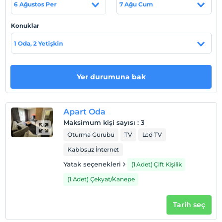
Haritada Göster
6 Ağustos Per
7 Ağu Cum
Konuklar
Otel koşulları
1 Oda, 2 Yetişkin
Check/in
En erken saat 12:00 ve sonrası
Yer durumuna bak
Check/out
En geç saat 11:00 ve öncesi
Evcil Hayvan
Apart Oda
Evcil hayvan kabul edilmemektedir.
Maksimum kişi sayısı
:
3
Oturma Gurubu
TV
Lcd TV
Sigara
Odalarda sigara içilmez
Kablosuz İnternet
Çocuklar
Yatak seçenekleri
(1 Adet) Çift Kişilik
2 yaşına kadar olan bebekler ücretsizdir.
(1 Adet) Çekyat/Kanepe
Her bir oda için 7 yaşına kadar 1 çocuk ücretsizdir
Tarih seç