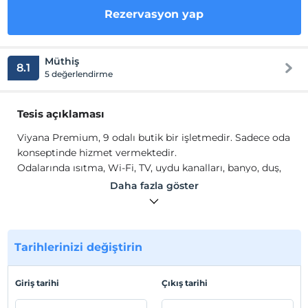
Rezervasyon yap
Müthiş
8.1
5 değerlendirme
Tesis açıklaması
Viyana Premium, 9 odalı butik bir işletmedir. Sadece oda
konseptinde hizmet vermektedir.
Odalarında ısıtma, Wi-Fi, TV, uydu kanalları, banyo, duş,
saç kurutma makinesi, mutfak ve mutfak gereçleri gibi
Daha fazla göster
olanaklar mevcuttur.
Tesis lokasyon bilgileri
Kütahya Merkez'de konumlanmaktadır. Otogara 5 km
Tarihlerinizi değiştirin
mesafededir.
Giriş tarihi
Çıkış tarihi