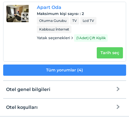
Apart Oda
Maksimum kişi sayısı
:
2
Oturma Gurubu
TV
Lcd TV
Kablosuz İnternet
Yatak seçenekleri
(1 Adet) Çift Kişilik
Tarih seç
Tüm yorumlar (4)
Otel genel bilgileri
Otel koşulları
Internet
Check/in
Ücretsiz Wi-fi
En erken saat 12:00 ve sonrası