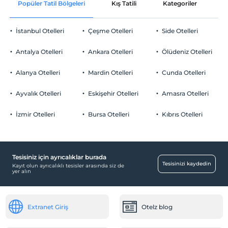
Popüler Tatil Bölgeleri
Kış Tatili
Kategoriler
P
Ortak alanlar ve tüm odalar
Check/out
En geç saat 11:00 ve öncesi
İstanbul Otelleri
Çeşme Otelleri
Side Otelleri
Evcil Hayvan
Evcil hayvan kabul edilmemektedir.
Antalya Otelleri
Ankara Otelleri
Ölüdeniz Otelleri
Sigara
Odalarda sigara içilmez
Alanya Otelleri
Mardin Otelleri
Cunda Otelleri
Otopark
Çocuklar
2 yaşına kadar olan bebekler ücretsizdir.
Ücretsiz Halka Açık Otopark
Ayvalık Otelleri
Eskişehir Otelleri
Amasra Otelleri
Her bir oda için 7 yaşına kadar 1 çocuk ücretsizdir
Otopark (Tesis disinda)
İzmir Otelleri
Bursa Otelleri
Kıbrıs Otelleri
Tesisiniz için ayrıcalıklar burada
Yiyecek & İçecek
Tesisinizi kaydedin
Kayıt olun ayrıcalıklı tesisler arasında siz de
yer alın
Paket servis olanağı
Resepsiyon Hizmetleri
Extranet Giriş
Otelz blog
24 saat açık resepsiyon
Sağlık