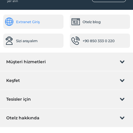
yer alın
2 yaşına kadar olan bebekler ücretsizdir.
Tesisin ücretsiz çocuk politkası yoktur
Extranet Giriş
Otelz blog
Sizi arayalım
+90 850 333 0 220
Müşteri hizmetleri
Rezervasyon yönet
Keşfet
Sizi arayalım
Hediye Kart
Tesisler için
İştirak olun
ZPara Nedir?
Hemen tesisinizi ekleyin
Otelz hakkında
İletişim
Üye girişi
Villa/Daire ekleyin