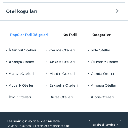
inen merdivenlerle ya da de tesiste bulunan özel servis
Otel koşulları
aracı ile istediğiniz zaman ulaşabilirsiniz.
Internet
Check/in
Ücretsiz Wi-fi
En erken saat 15:00 ve sonrası
Haritada Göster
Popüler Tatil Bölgeleri
Kış Tatili
Kategoriler
P
Ortak alanlar ve tüm odalar
Check/out
En geç saat 10:00 ve öncesi
İstanbul Otelleri
Çeşme Otelleri
Side Otelleri
Evcil Hayvan
Otel koşulları
Evcil hayvan kabul edilmemektedir.
Antalya Otelleri
Ankara Otelleri
Ölüdeniz Otelleri
Check/in
Sigara
En erken saat 15:00 ve sonrası
Odalarda sigara içilmez
Alanya Otelleri
Mardin Otelleri
Cunda Otelleri
Otopark
Check/out
Çocuklar
En geç saat 10:00 ve öncesi
2 yaşına kadar olan bebekler ücretsizdir.
Ücretsiz Halka Açık Otopark
Ayvalık Otelleri
Eskişehir Otelleri
Amasra Otelleri
Tesisin ücretsiz çocuk politkası yoktur
Otopark (Tesis disinda)
Evcil Hayvan
İzmir Otelleri
Bursa Otelleri
Kıbrıs Otelleri
Evcil hayvan kabul edilmemektedir.
Sigara
Odalarda sigara içilmez
Tesisiniz için ayrıcalıklar burada
Çocuklar
Tesisinizi kaydedin
Kayıt olun ayrıcalıklı tesisler arasında siz de