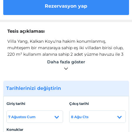
Rezervasyon yap
Tesis açıklaması
Villa Yang, Kalkan Koyu'na hakim konumlanmış,
muhteşem bir manzaraya sahip eş iki villadan birisi olup,
220 m² kullanım alanına sahip 2 adet yüzme havuzu ile 3
adet yatak odası bulunan, üç kademeden oluşan eşsiz bir
Daha fazla göster
tatil villasıdır.
Tavandan yere cam cephesi ile panoramik koy manzarası
sunan villamızın, geniş açık plan giriş katında, oturma
alanı, tam donanımlı mutfağı ve yemek salonu yer
Tarihlerinizi değiştirin
almaktadır.
Giriş tarihi
Çıkış tarihi
Denize nazır ön cephe geniş özel terasa açılmakta;
burada yemek ve barbekü alanı ile iki kademeli sonsuzluk
7 Ağustos Cum
8 Ağu Cts
havuzu bulunmaktadır.
Havuz kenarında havuz ve bahçe mobilyaları, alt
Konuklar