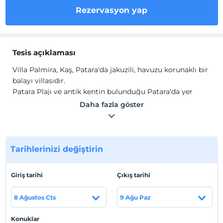
Rezervasyon yap
Tesis açıklaması
Villa Palmira, Kaş, Patara'da jakuzili, havuzu korunaklı bir
balayı villasıdır.
Patara Plajı ve antik kentin bulunduğu Patara'da yer
almaktadır. Korunaklı havuzu ile muhafazakar balayı
Daha fazla göster
çiftlerimiz için ideal bir villadır.
Tesis lokasyon bilgileri
Kaş Patara bölgesinde konumlanmaktadır.
Tarihlerinizi değiştirin
Giriş tarihi
Çıkış tarihi
Haritada Göster
8 Ağustos Cts
9 Ağu Paz
Konuklar
Otel koşulları