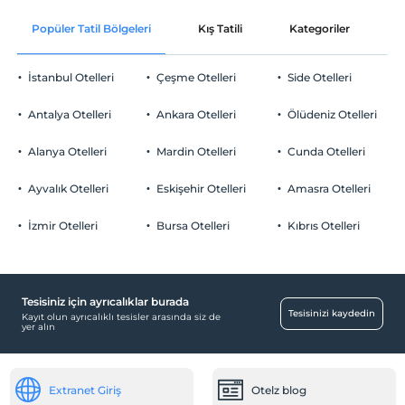
Ücretsiz Wi-fi
En erken saat 16:00 ve sonrası
Popüler Tatil Bölgeleri
Kış Tatili
Kategoriler
P
Ortak alanlar ve tüm odalar
Check/out
En geç saat 10:00 ve öncesi
İstanbul Otelleri
Çeşme Otelleri
Side Otelleri
Evcil Hayvan
Evcil hayvan kabul edilmemektedir.
Antalya Otelleri
Ankara Otelleri
Ölüdeniz Otelleri
Sigara
Odalarda sigara içilmez
Alanya Otelleri
Mardin Otelleri
Cunda Otelleri
Otopark
Çocuklar
2 yaşına kadar olan bebekler ücretsizdir.
Ücretsiz Halka Açık Otopark
Ayvalık Otelleri
Eskişehir Otelleri
Amasra Otelleri
Tesisin ücretsiz çocuk politkası yoktur
Otopark (Tesis bünyesinde)
İzmir Otelleri
Bursa Otelleri
Kıbrıs Otelleri
Tesisiniz için ayrıcalıklar burada
Havuz
Tesisinizi kaydedin
Kayıt olun ayrıcalıklı tesisler arasında siz de
yer alın
Açık Yüzme Havuzu
Diğer
Extranet Giriş
Otelz blog
Klima