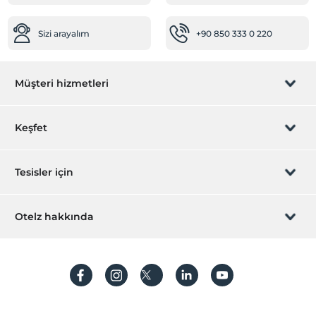
Sizi arayalım
+90 850 333 0 220
Müşteri hizmetleri
Rezervasyon yönet
Keşfet
Sizi arayalım
Hediye Kart
Tesisler için
İştirak olun
ZPara Nedir?
Hemen tesisinizi ekleyin
Otelz hakkında
İletişim
Üye girişi
Villa/Daire ekleyin
Hakkımızda
Sıkça sorulan sorular
Hesap oluştur
Sürdürülebilirlik
Kişisel Verilerin Korunması