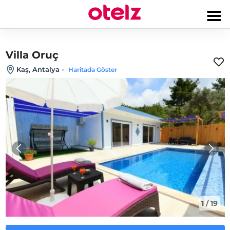
Villa Oruç
Kaş, Antalya
-
Haritada Göster
1
/
19