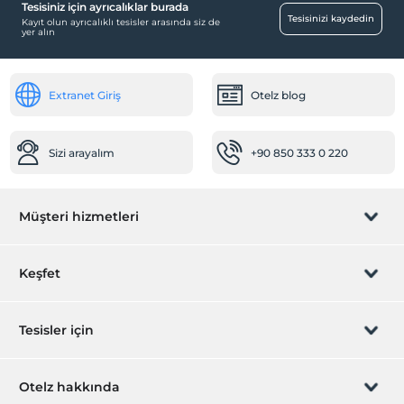
Tesisiniz için ayrıcalıklar burada
Havuz
Tesisinizi kaydedin
Kayıt olun ayrıcalıklı tesisler arasında siz de
yer alın
Açık Yüzme Havuzu
Diğer
Extranet Giriş
Otelz blog
Klima
Yiyecek & İçecek
Sizi arayalım
+90 850 333 0 220
Barbekü olanağı
Paket servis olanağı
Ortak Alanlar
Müşteri hizmetleri
Güneşlenme terası
Salıncak
Rezervasyon yönet
Keşfet
Bahçe
Sizi arayalım
Hediye Kart
Tesisler için
İştirak olun
ZPara Nedir?
Hemen tesisinizi ekleyin
Otelz hakkında