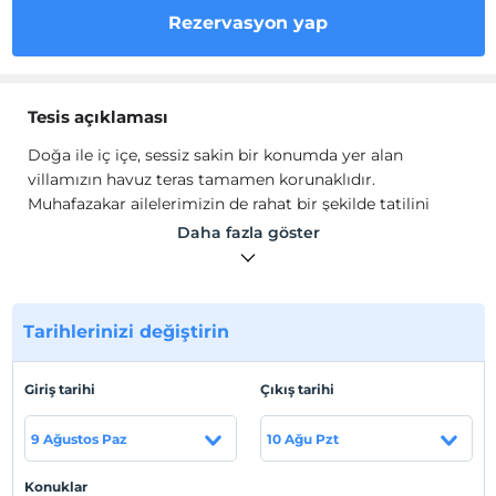
Rezervasyon yap
Tesis açıklaması
Doğa ile iç içe, sessiz sakin bir konumda yer alan
villamızın havuz teras tamamen korunaklıdır.
Muhafazakar ailelerimizin de rahat bir şekilde tatilini
geçirebileceği Villa Oruç şık bir şekilde tasarlanmıştır.
Daha fazla göster
Hem villa içerisinde bulunan jakuzide hem de havuz
terasında bulunan salıncak da keyifli zamanlar
geçirebilirsiniz.
Tarihlerinizi değiştirin
Tesis lokasyon bilgileri
Kalkan Üzümlü bölgesinde bulunmaktadır. Havalimanına
Giriş tarihi
Çıkış tarihi
140 km., markete ve merkeze 1 km. mesafededir.
9 Ağustos Paz
10 Ağu Pzt
Haritada Göster
Konuklar