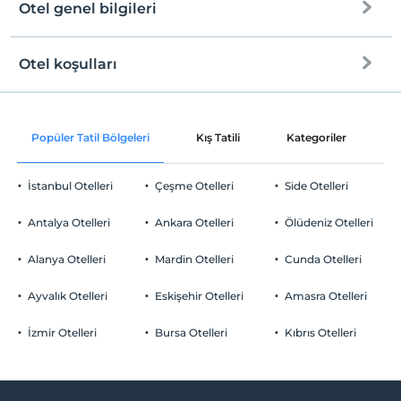
Otel genel bilgileri
Plaja
7 km mesafededir
Halka açık plaj
Otel koşulları
Internet
Check/in
Ücretsiz Wi-fi
En erken saat 16:00 ve sonrası
Popüler Tatil Bölgeleri
Kış Tatili
Kategoriler
P
Ortak alanlar ve tüm odalar
Check/out
En geç saat 10:00 ve öncesi
İstanbul Otelleri
Çeşme Otelleri
Side Otelleri
Evcil Hayvan
Evcil hayvan kabul edilmemektedir.
Antalya Otelleri
Ankara Otelleri
Ölüdeniz Otelleri
Sigara
Sigara içilen alanlar var
Alanya Otelleri
Mardin Otelleri
Cunda Otelleri
Otopark
Çocuklar
2 yaşına kadar olan bebekler ücretsizdir.
Ücretsiz Halka Açık Otopark
Ayvalık Otelleri
Eskişehir Otelleri
Amasra Otelleri
Her bir oda için 3 yaşına kadar 1 çocuk ücretsizdir
Otopark (Tesis bünyesinde)
İzmir Otelleri
Bursa Otelleri
Kıbrıs Otelleri