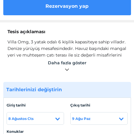
Rezervasyon yap
Tesis açıklaması
Villa Omg, 3 yatak odalı 6 kişilik kapasiteye sahip villadır.
Denize yürüyüş mesafesindedir. Havuz başındaki mangal
yeri ve muhteşem çatı terası ile siz değerli misafirlerini
beklemektedir. Villamızın iki ayrı katında iki adet salon
Daha fazla göster
ve iki ayrı mutfak bulunmaktadır. Havuz kenarında
yemek keyfiniz için alt tarafta bulunun mutfaktan
faydalanabilirsiniz.
Tarihlerinizi değiştirin
Modern ve ferah salonumuzda; oturma grubu, televizyon
(Smart TV, Netflix), uydu alıcı, klima, 2 adet yemek
masası, balkon ve ortak WC bulunmaktadır. Havuz
Giriş tarihi
Çıkış tarihi
başındaki salonumuzda oturma grubu, televizyon, uydu
alıcı (Türk Kanalları), klima, Ortak WC, kitaplık, DVD
8 Ağustos Cts
9 Ağu Paz
seçenekleri, DVD çalar ve havuz terasına çıkış
bulunmaktadır.
Konuklar