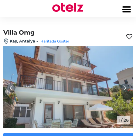
Villa Omg
Kaş, Antalya
-
Haritada Göster
1
/
26