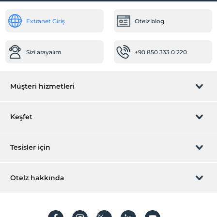
Extranet Giriş
Otelz blog
Sizi arayalım
+90 850 333 0 220
Müşteri hizmetleri
Rezervasyon yönet
Keşfet
Sizi arayalım
Hediye Kart
Tesisler için
İştirak olun
ZPara Nedir?
Hemen tesisinizi ekleyin
Otelz hakkında
İletişim
Üye girişi
Villa/Daire ekleyin
Hakkımızda
Sıkça sorulan sorular