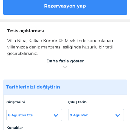
Rezervasyon yap
Tesis açıklaması
Villa Nina, Kalkan Kömürlük Mevkii'nde konumlanan
villamızda deniz manzarası eşliğinde huzurlu bir tatil
geçirebilirsiniz.
Denize yürüme mesafesinde bulunan Villa Nina iki kişi
Daha fazla göster
konaklama kapasitesine sahiptir.
Tesis lokasyon bilgileri
Merkeze 1 km., restoran 300 m., hastaneye 1,3 km.,
Tarihlerinizi değiştirin
markete 2 km., havaalanına 130 km. mesafededir.
Sahil
Giriş tarihi
Çıkış tarihi
Denize 300 m. uzaklıktadır.
8 Ağustos Cts
9 Ağu Paz
Konuklar