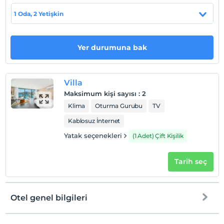
Haritada Göster
1 Oda, 2 Yetişkin
Otel koşulları
Yer durumuna bak
Check/in
En erken saat 16:00 ve sonrası
Villa
Check/out
Maksimum kişi sayısı
:
2
En geç saat 10:00 ve öncesi
Klima
Oturma Gurubu
TV
Evcil Hayvan
Kablosuz İnternet
Evcil hayvan kabul edilmemektedir.
Yatak seçenekleri
(1 Adet) Çift Kişilik
Sigara
Odalarda sigara içilmez
Tarih seç
Çocuklar
2 yaşına kadar olan bebekler ücretsizdir.
Tesisin ücretsiz çocuk politkası yoktur
Otel genel bilgileri