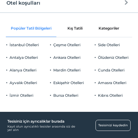
Otel koşulları
Internet
Check/in
Ücretsiz Wi-fi
En erken saat 16:00 ve sonrası
Popüler Tatil Bölgeleri
Kış Tatili
Kategoriler
P
Ortak alanlar ve tüm odalar
Check/out
En geç saat 10:00 ve öncesi
İstanbul Otelleri
Çeşme Otelleri
Side Otelleri
Evcil Hayvan
Evcil hayvan kabul edilmemektedir.
Antalya Otelleri
Ankara Otelleri
Ölüdeniz Otelleri
Sigara
Odalarda sigara içilmez
Alanya Otelleri
Mardin Otelleri
Cunda Otelleri
Otopark
Çocuklar
2 yaşına kadar olan bebekler ücretsizdir.
Ücretsiz Özel Otopark
Ayvalık Otelleri
Eskişehir Otelleri
Amasra Otelleri
Tesisin ücretsiz çocuk politkası yoktur
Otopark (Tesis bünyesinde)
İzmir Otelleri
Bursa Otelleri
Kıbrıs Otelleri
Tesisiniz için ayrıcalıklar burada
Havuz
Tesisinizi kaydedin
Kayıt olun ayrıcalıklı tesisler arasında siz de
yer alın
Açık Yüzme Havuzu