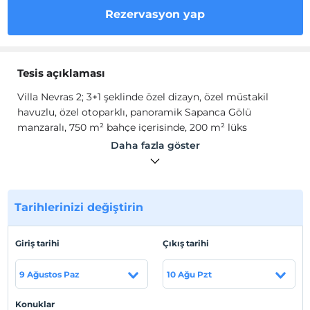
Rezervasyon yap
Tesis açıklaması
Villa Nevras 2; 3+1 şeklinde özel dizayn, özel müstakil
havuzlu, özel otoparklı, panoramik Sapanca Gölü
manzaralı, 750 m² bahçe içerisinde, 200 m² lüks
villalarımızda estetik ve konforun ayrıcalıklarıyla dolu
Daha fazla göster
olarak hizmet vermektedir.
Nevras Cafe & Restaurant, oyun alanları, çocuk parkı vb.
aktivite alanları ile misafirlerine keyifli bir tatili olanağı
sunmaktadır.
Tarihlerinizi değiştirin
Tesis lokasyon bilgileri
Giriş tarihi
Çıkış tarihi
Güldibi, Sapanca' da konumlanmaktadır.
9 Ağustos Paz
10 Ağu Pzt
Haritada Göster
Konuklar