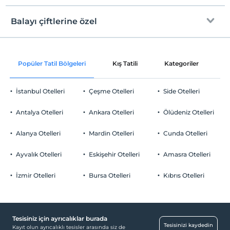
Internet
Check/in
Ücretsiz Wi-fi
En erken saat 15:00 ve sonrası
Balayı çiftlerine özel
Ortak alanlar ve tüm odalar
Check/out
En geç saat 12:00 ve öncesi
Odaya meyve sepeti ikramı
Evcil Hayvan
Popüler Tatil Bölgeleri
Kış Tatili
Kategoriler
P
Evcil hayvan barınabilir
Sigara
İstanbul Otelleri
Çeşme Otelleri
Side Otelleri
Odalarda sigara içilmez
Otopark
Çocuklar
Antalya Otelleri
Ankara Otelleri
Ölüdeniz Otelleri
2 yaşına kadar olan bebekler ücretsizdir.
Ücretsiz Özel Otopark
Her bir oda için 1. çocuk 17 yaşına kadar ücretsizdir
Alanya Otelleri
Mardin Otelleri
Cunda Otelleri
Otopark (Tesis bünyesinde)
Her bir oda için 2. çocuk 17 yaşına kadar ücretsizdir
Ayvalık Otelleri
Eskişehir Otelleri
Amasra Otelleri
İzmir Otelleri
Bursa Otelleri
Kıbrıs Otelleri
Yiyecek & İçecek
Barbekü olanağı
Tesisiniz için ayrıcalıklar burada
Sağlık
Tesisinizi kaydedin
Kayıt olun ayrıcalıklı tesisler arasında siz de