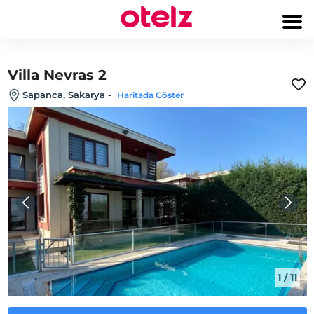
Villa Nevras 2
Sapanca, Sakarya
-
Haritada Göster
1
/
11