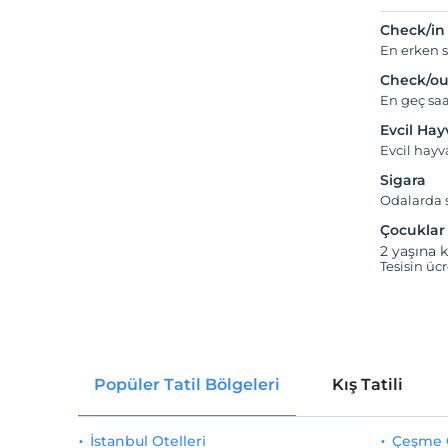
Check/in
En erken s
Check/ou
En geç saa
Evcil Ha
Evcil hay
Sigara
Odalarda s
Çocuklar
2 yaşına k
Tesisin üc
Popüler Tatil Bölgeleri
Kış Tatili
İstanbul Otelleri
Çeşme O