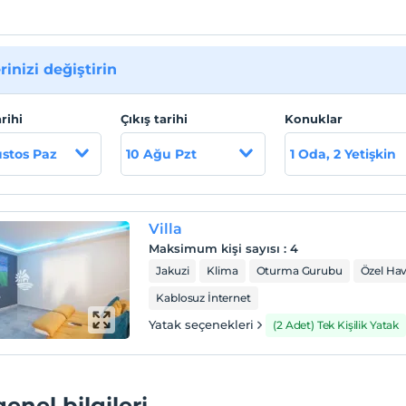
rinizi değiştirin
arihi
Çıkış tarihi
Konuklar
stos Paz
10 Ağu Pzt
1 Oda, 2 Yetişkin
Villa
Maksimum kişi sayısı
:
4
Jakuzi
Klima
Oturma Gurubu
Özel Ha
Kablosuz İnternet
Yatak seçenekleri
(2 Adet) Tek Kişilik Yatak
genel bilgileri