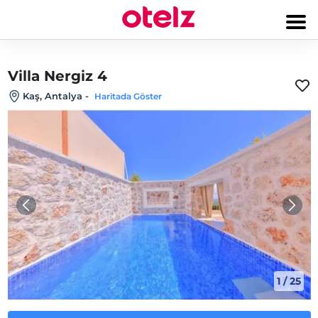
Villa Nergiz 4
Kaş, Antalya
-
Haritada Göster
1
/
25