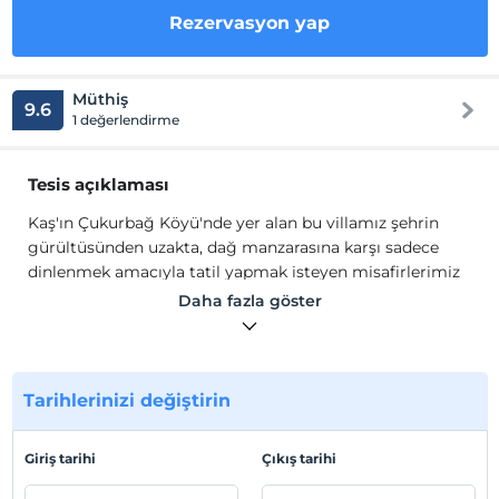
Rezervasyon yap
Müthiş
9.6
1 değerlendirme
Tesis açıklaması
Kaş'ın Çukurbağ Köyü'nde yer alan bu villamız şehrin
gürültüsünden uzakta, dağ manzarasına karşı sadece
dinlenmek amacıyla tatil yapmak isteyen misafirlerimiz
için bulunmaz bir fırsattır.
Daha fazla göster
Oldukça özel olan villanın kendisine yakışır bir avlusu ve
büyük bir özel yüzme havuzu bulunmaktadır. Etrafı
duvarlarla ile çevrili olan villada, müsaitlik olması
Tarihlerinizi değiştirin
durumunda yan tarafında bulunan aynı mimariye sahip
Villa Önay 1 ve Villa Önay 2'de de konaklayabilirler.
Giriş tarihi
Çıkış tarihi
Villaların havuzları korunaklı yani dışardan kesinlikle