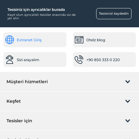
Tesisiniz için ayrıcalıklar burada
Havuz
Tesisinizi kaydedin
Kayıt olun ayrıcalıklı tesisler arasında siz de
yer alın
Açık Yüzme Havuzu
Diğer
Extranet Giriş
Otelz blog
Klima
Sizi arayalım
+90 850 333 0 220
Müşteri hizmetleri
Rezervasyon yönet
Keşfet
Sizi arayalım
Hediye Kart
Tesisler için
İştirak olun
ZPara Nedir?
Hemen tesisinizi ekleyin