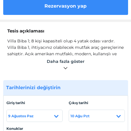
Rezervasyon yap
Tesis açıklaması
Villa Biba 1; 8 kişi kapasiteli olup 4 yatak odası vardır.
Villa Biba 1, ihtiyacınız olabilecek mutfak araç gereçlerine
sahiptir. Açık amerikan mutfaklı, modern, kullanışlı ve
rahat edebileceğiniz geniş bir salona sahiptir.
Daha fazla göster
Özel yüzme havuzlu ve çocuk havuzlu olup kalabalık aile
ve arkadaş grupları için ya da çekirdek aileler için
idealdir.
Tarihlerinizi değiştirin
Tesis lokasyon bilgileri
Giriş tarihi
Çıkış tarihi
Villa Biba 1; Kalkan'ın Kördere mevkiinde mükemmel
deniz manzarasıyla ve doğa ile iç içe konumuyla sizleri
9 Ağustos Paz
10 Ağu Pzt
bekliyor.
Konuklar