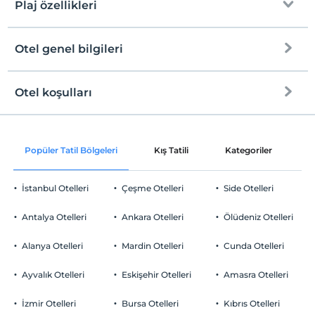
Her bir oda için 2. çocuk 17 yaşına kadar ücretsizdir
Plaj özellikleri
Otel genel bilgileri
Plaja
3 km mesafededir
Otel koşulları
Internet
Check/in
Ücretsiz Wi-fi
En erken saat 16:00 ve sonrası
Popüler Tatil Bölgeleri
Kış Tatili
Kategoriler
P
Ortak alanlar ve tüm odalar
Check/out
En geç saat 10:00 ve öncesi
İstanbul Otelleri
Çeşme Otelleri
Side Otelleri
Evcil Hayvan
Evcil hayvan kabul edilmemektedir.
Antalya Otelleri
Ankara Otelleri
Ölüdeniz Otelleri
Sigara
Odalarda sigara içilmez
Alanya Otelleri
Mardin Otelleri
Cunda Otelleri
Otopark
Çocuklar
2 yaşına kadar olan bebekler ücretsizdir.
Ücretsiz Halka Açık Otopark
Ayvalık Otelleri
Eskişehir Otelleri
Amasra Otelleri
Her bir oda için 1. çocuk 17 yaşına kadar ücretsizdir
Otopark (Tesis bünyesinde)
Her bir oda için 2. çocuk 17 yaşına kadar ücretsizdir
İzmir Otelleri
Bursa Otelleri
Kıbrıs Otelleri