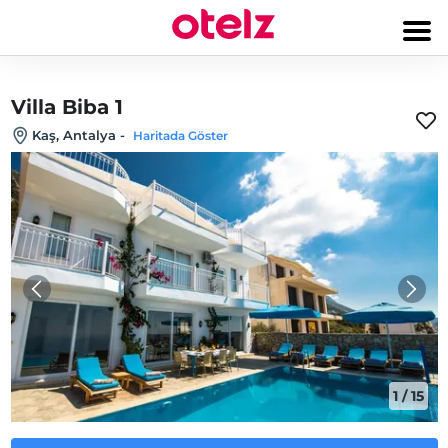
Villa Biba 1
Kaş, Antalya
-
Haritada Göster
1
/
15