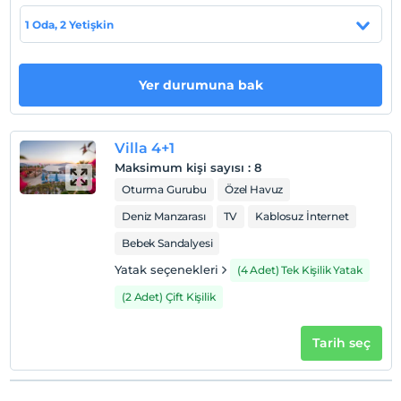
1 Oda, 2 Yetişkin
Haritada Göster
Yer durumuna bak
Otel koşulları
Check/in
En erken saat 16:00 ve sonrası
Villa 4+1
Maksimum kişi sayısı
:
8
Check/out
Oturma Gurubu
Özel Havuz
En geç saat 10:00 ve öncesi
Deniz Manzarası
TV
Kablosuz İnternet
Evcil Hayvan
Evcil hayvan kabul edilmemektedir.
Bebek Sandalyesi
Sigara
Yatak seçenekleri
(4 Adet) Tek Kişilik Yatak
Odalarda sigara içilmez
(2 Adet) Çift Kişilik
Giriş saatleri
Tarih seç
Çocuklar
2 yaşına kadar olan bebekler ücretsizdir.
Her bir oda için 1. çocuk 17 yaşına kadar ücretsizdir