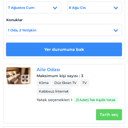
Tesis lokasyon bilgileri
7 Ağustos Cum
8 Ağu Cts
Tesis, Van Merkez'de konumlanmakta olup, Van Kalesi'ne
Konuklar
ve otogara 3 km., Van Ferit Melen Havalimanı'na 7 km.
mesafededir.
1 Oda, 2 Yetişkin
Haritada Göster
Yer durumuna bak
Aile Odası
Otel koşulları
Maksimum kişi sayısı
:
3
Check/in
Klima
Düz Ekran TV
TV
En erken saat 14:00 ve sonrası
Kablosuz İnternet
Check/out
Yatak seçenekleri
(3 Adet) Tek Kişilik Yatak
En geç saat 12:00 ve öncesi
Evcil Hayvan
Tarih seç
Evcil hayvan kabul edilmemektedir.
Sigara