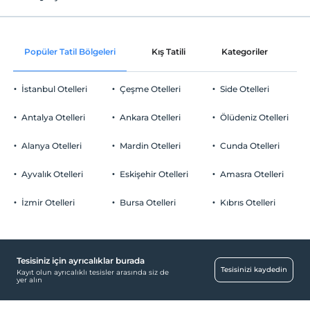
Ortak alanlar ve tüm odalar
Check/out
En geç saat 12:00 ve öncesi
Odaya meyve sepeti ikramı
Evcil Hayvan
Popüler Tatil Bölgeleri
Kış Tatili
Kategoriler
P
Evcil hayvan kabul edilmemektedir.
Sigara
İstanbul Otelleri
Çeşme Otelleri
Side Otelleri
Odalarda sigara içilmez
Otopark
Çocuklar
Antalya Otelleri
Ankara Otelleri
Ölüdeniz Otelleri
2 yaşına kadar olan bebekler ücretsizdir.
Ücretsiz Özel Otopark
Her bir oda için 6 yaşına kadar 1 çocuk ücretsizdir
Alanya Otelleri
Mardin Otelleri
Cunda Otelleri
Otopark (Tesis bünyesinde)
Ayvalık Otelleri
Eskişehir Otelleri
Amasra Otelleri
İzmir Otelleri
Bursa Otelleri
Kıbrıs Otelleri
Temizlik Hizmetleri
Kuru temizleme
Tesisiniz için ayrıcalıklar burada
Sağlık
Tesisinizi kaydedin
Kayıt olun ayrıcalıklı tesisler arasında siz de
yer alın
Hastaneye kolay ulaşım (15 dakika)