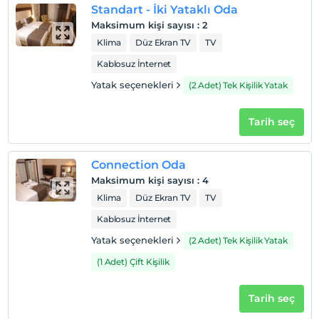
Standart - İki Yataklı Oda
Odalarda sigara içilmez
Maksimum kişi sayısı
:
2
Giriş saatleri
Klima
Düz Ekran TV
TV
Çocuklar
Kablosuz İnternet
2 yaşına kadar olan bebekler ücretsizdir.
Yatak seçenekleri
(2 Adet) Tek Kişilik Yatak
Her bir oda için 6 yaşına kadar 1 çocuk ücretsizdir
Tarih seç
Connection Oda
Maksimum kişi sayısı
:
4
Klima
Düz Ekran TV
TV
Kablosuz İnternet
Yatak seçenekleri
(2 Adet) Tek Kişilik Yatak
(1 Adet) Çift Kişilik
Tarih seç