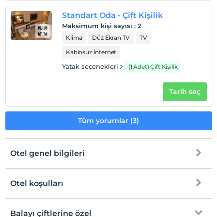
Standart Oda - Çift Kişilik
Maksimum kişi sayısı
:
2
Klima
Düz Ekran TV
TV
Kablosuz İnternet
Yatak seçenekleri
(1 Adet) Çift Kişilik
Tarih seç
Tüm yorumlar (3)
Otel genel bilgileri
Otel koşulları
Internet
Check/in
Ücretsiz Wi-fi
En erken saat 14:00 ve sonrası
Balayı çiftlerine özel