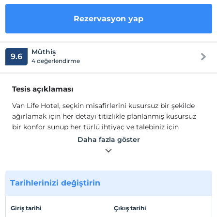
Rezervasyon yap
Müthiş
9.6
4 değerlendirme
Tesis açıklaması
Van Life Hotel, seçkin misafirlerini kusursuz bir şekilde
ağırlamak için her detayı titizlikle planlanmış kusursuz
bir konfor sunup her türlü ihtiyaç ve talebiniz için
hazırdır.
Daha fazla göster
Van Life Hotel, tüm odalarımızda; Wi-Fi, TV, mini bar,
ücretsiz banyo malzemeleri, makyaj masası mevcuttur.
Tarihlerinizi değiştirin
Konuklarımızın tüm istek ve ihtiyaçları düşünülerek
ağırlamak için mükemmel bir konfor sunuyoruz.
Giriş tarihi
Çıkış tarihi