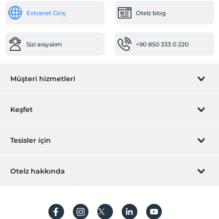
Öne Çıkan Özellikler
Extranet Giriş
Otelz blog
Şehir merkezi
Yiyecek & İçecek
Sizi arayalım
+90 850 333 0 220
Lobby Bar
Kahvaltı Salonu
Engelli
Müşteri hizmetleri
Engelli kullanımına uygun tuvalet
Rezervasyon yönet
Engelli rampası
Keşfet
Diğer
Sizi arayalım
Hediye Kart
Tesisler için
Isıtma
jeneratör
İştirak olun
ZPara Nedir?
Klima
Hemen tesisinizi ekleyin
Otelz hakkında
İletişim
Ortak Alanlar
Üye girişi
Villa/Daire ekleyin
Hakkımızda
Mescit
Sıkça sorulan sorular
Hesap oluştur
Asansör