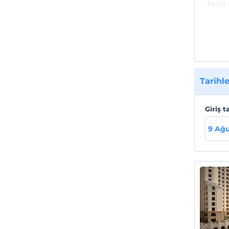
Tesis
Dubai,
Plajı'
şehird
mesafe
Sahil
Tarihle
JBR'de
Resor
Giriş t
Körfez
9 Ağu