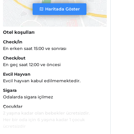
Haritada Göster
Otel koşulları
Check/in
En erken saat 15:00 ve sonrası
Check/out
En geç saat 12:00 ve öncesi
Evcil Hayvan
Evcil hayvan kabul edilmemektedir.
Sigara
Odalarda sigara içilmez
Çocuklar
2 yaşına kadar olan bebekler ücretsizdir.
Her bir oda için 6 yaşına kadar 1 çocuk
ücretsizdir