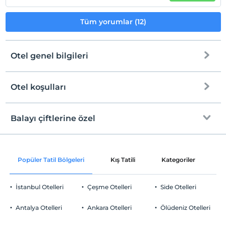
Tüm yorumlar (12)
Otel genel bilgileri
Otel koşulları
Internet
Check/in
Ücretsiz Wi-fi
En erken saat 14:00 ve sonrası
Balayı çiftlerine özel
Ortak alanlar ve tüm odalar
Check/out
En geç saat 12:00 ve öncesi
Özel nevresim takımı
Evcil Hayvan
Popüler Tatil Bölgeleri
Kış Tatili
Kategoriler
P
Evcil hayvan kabul edilmemektedir.
Sigara
İstanbul Otelleri
Çeşme Otelleri
Side Otelleri
Odalarda sigara içilmez
Otopark
Çocuklar
Antalya Otelleri
Ankara Otelleri
Ölüdeniz Otelleri
2 yaşına kadar olan bebekler ücretsizdir.
Ücretsiz Özel Otopark
Her bir oda için 3 yaşına kadar 1 çocuk ücretsizdir