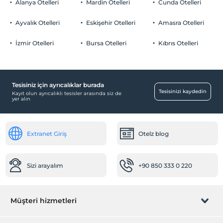
Alanya Otelleri
Mardin Otelleri
Cunda Otelleri
Otopark (Tesis bünyesinde)
Ayvalık Otelleri
Eskişehir Otelleri
Amasra Otelleri
İzmir Otelleri
Bursa Otelleri
Kıbrıs Otelleri
Ortak Alanlar
Bahçe
Tesisiniz için ayrıcalıklar burada
Engelli
Tesisinizi kaydedin
Kayıt olun ayrıcalıklı tesisler arasında siz de
yer alın
Ana kapı giriş düz ayaktır
Resepsiyon Hizmetleri
Extranet Giriş
Otelz blog
24 saat açık resepsiyon
Vale park hizmeti
Sizi arayalım
+90 850 333 0 220
Ulaşım
Havaalanı servisi (ücretli)
Transfer servisi (ücretli)
Müşteri hizmetleri
Odalar