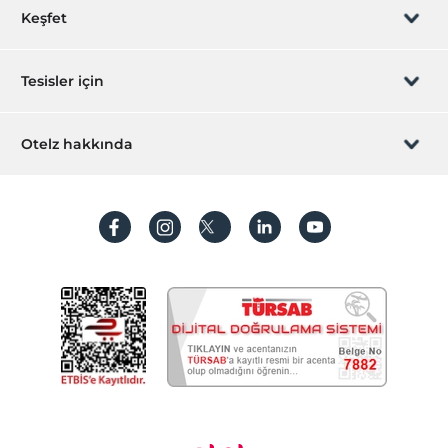
Rezervasyon yönet
Aile odaları
Keşfet
Ses geçirmeyen odalar
Sizi arayalım
Sigara içilmeyen odalar
Hediye Kart
Tesisler için
Yiyecek & İçecek
İştirak olun
ZPara Nedir?
Kafeterya
Hemen tesisinizi ekleyin
Otelz hakkında
Açık restoran
İletişim
Üye girişi
Villa/Daire ekleyin
Kapalı restoran
Hakkımızda
Sıkça sorulan sorular
Kahvaltı Salonu
Hesap oluştur
Sürdürülebilirlik
Kişisel Verilerin Korunması
Koşullar ve şartlar
İşlem rehberi
Aydınlatma metni
Gizlilik politikaları