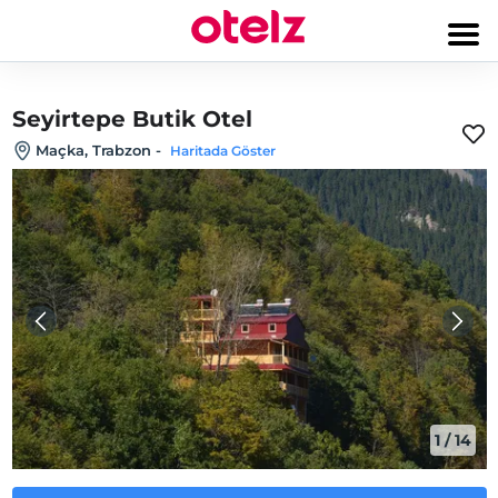
Seyirtepe Butik Otel
Maçka, Trabzon
-
Haritada Göster
1
/
14