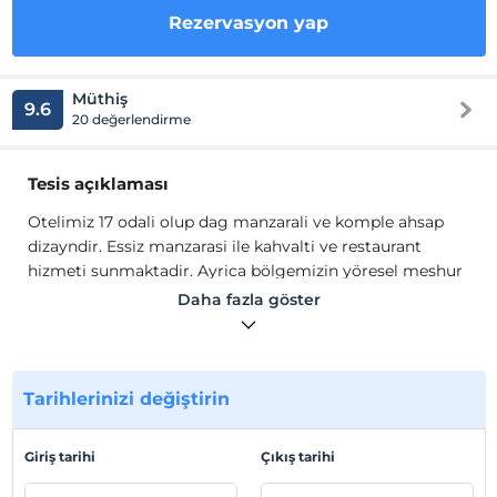
Rezervasyon yap
Müthiş
9.6
20 değerlendirme
Tesis açıklaması
Otelimiz 17 odali olup dag manzarali ve komple ahsap
dizayndir. Essiz manzarasi ile kahvalti ve restaurant
hizmeti sunmaktadir. Ayrica bölgemizin yöresel meshur
hamsiköy sütlaci da bulunmaktadir.
Daha fazla göster
www.seyirtepehotel.com
Tesis lokasyon bilgileri
Tarihlerinizi değiştirin
Trabzon Merkez 48 km Havalimani 50 km Sümela
Manastiri 28 km Limni Gölü 12 km Zigana Dagi 8 km
Giriş tarihi
Çıkış tarihi
Karaca Magarasi 25 km Torul Cam Terasi 16 km