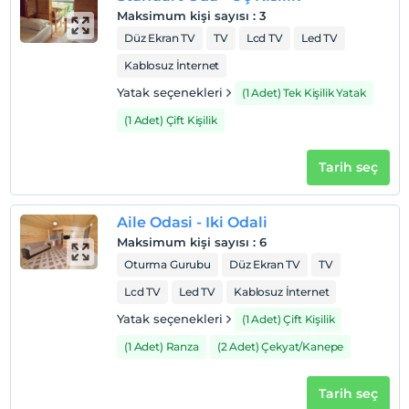
2 yaşına kadar olan bebekler ücretsizdir.
Maksimum kişi sayısı
:
3
Her bir oda için 3 yaşına kadar 1 çocuk ücretsizdir
Düz Ekran TV
TV
Lcd TV
Led TV
Kablosuz İnternet
Yatak seçenekleri
(1 Adet) Tek Kişilik Yatak
(1 Adet) Çift Kişilik
Tarih seç
Aile Odasi - Iki Odali
Maksimum kişi sayısı
:
6
Oturma Gurubu
Düz Ekran TV
TV
Lcd TV
Led TV
Kablosuz İnternet
Yatak seçenekleri
(1 Adet) Çift Kişilik
(1 Adet) Ranza
(2 Adet) Çekyat/Kanepe
Tarih seç