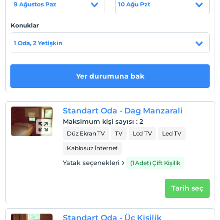
Sahil
9 Ağustos Paz
10 Ağu Pzt
Otelimiz essiz dag ve vadi manzarasina sahiptir.
Konuklar
1 Oda, 2 Yetişkin
Haritada Göster
Yer durumuna bak
Otel koşulları
Check/in
Standart Oda - Dag Manzarali
En erken saat 14:00 ve sonrası
Maksimum kişi sayısı
:
2
Check/out
Düz Ekran TV
TV
Lcd TV
Led TV
En geç saat 12:00 ve öncesi
Kablosuz İnternet
Evcil Hayvan
Yatak seçenekleri
(1 Adet) Çift Kişilik
Evcil hayvan kabul edilmemektedir.
Sigara
Tarih seç
Odalarda sigara içilmez
Çocuklar
Standart Oda - Üç Kisilik