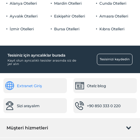
Her bir oda için 6 yaşına kadar 1 çocuk ücretsizdir
Alanya Otelleri
Mardin Otelleri
Cunda Otelleri
Otopark (Tesis bünyesinde)
Ayvalık Otelleri
Eskişehir Otelleri
Amasra Otelleri
İzmir Otelleri
Bursa Otelleri
Kıbrıs Otelleri
Çocuk
Çocuk karyolası
Tesisiniz için ayrıcalıklar burada
Yiyecek & İçecek
Tesisinizi kaydedin
Kayıt olun ayrıcalıklı tesisler arasında siz de
yer alın
Kafeterya
Restoran
Extranet Giriş
Otelz blog
Bebek
Bebek karyolası
Restoranda bebek sandalyesi
Sizi arayalım
+90 850 333 0 220
Ulaşım
Havaalanı servisi (ücretli)
Müşteri hizmetleri
Transfer servisi (ücretli)