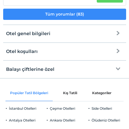
Tüm yorumlar (83)
Otel genel bilgileri
Otel koşulları
Internet
Check/in
Ücretsiz Wi-fi
En erken saat 14:00 ve sonrası
Balayı çiftlerine özel
Ortak alanlar ve tüm odalar
Check/out
En geç saat 12:00 ve öncesi
Oda süslemesi
Evcil Hayvan
Popüler Tatil Bölgeleri
Kış Tatili
Kategoriler
P
Evcil hayvan kabul edilmemektedir.
Odaya meyve sepeti ikramı
Sigara
İstanbul Otelleri
Çeşme Otelleri
Side Otelleri
Odalarda sigara içilmez
Hızlı C/IN
Otopark
Çocuklar
Antalya Otelleri
Ankara Otelleri
Ölüdeniz Otelleri
2 yaşına kadar olan bebekler ücretsizdir.
Ücretsiz Özel Otopark