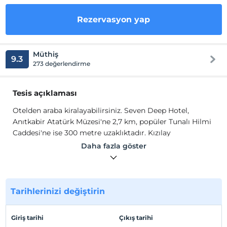
Rezervasyon yap
Müthiş
9.3
273 değerlendirme
Tesis açıklaması
Otelden araba kiralayabilirsiniz. Seven Deep Hotel,
Anıtkabir Atatürk Müzesi'ne 2,7 km, popüler Tunalı Hilmi
Caddesi'ne ise 300 metre uzaklıktadır. Kızılay
Meydanı'nın uzaklığı 1,5 km'dir. En yakın havaalanı olan
Daha fazla göster
Ankara Esenboğa Havaalanı 26 km mesafededir.
Ankara'da merkezi bir konumda yer alan Seven Deep
Hotel, TBMM-Türkiye Büyük Millet Meclisi'ne 800 metre,
ABD Konsolosluğu'na ise 300 metre uzaklıktadır. Tesis
Tarihlerinizi değiştirin
bünyesindeki restoranın keyfini çıkarabilirsiniz. Özel
otopark ücretsizdir.
Giriş tarihi
Çıkış tarihi
Otelden araba kiralayabilirsiniz. Seven Deep Hotel,