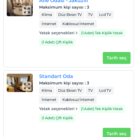
Aile Odası - Jakuzili
Maksimum kişi sayısı
:
3
Klima
Düz Ekran TV
TV
Lcd TV
İnternet
Kablosuz İnternet
Yatak seçenekleri
(1 Adet) Tek Kişilik Yatak
(1 Adet) Çift Kişilik
Tarih seç
Standart Oda
Maksimum kişi sayısı
:
3
Klima
Düz Ekran TV
TV
Lcd TV
İnternet
Kablosuz İnternet
Yatak seçenekleri
(1 Adet) Tek Kişilik Yatak
(1 Adet) Çift Kişilik
Tarih seç