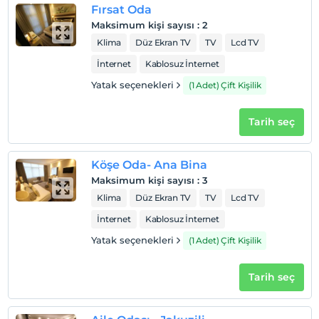
Fırsat Oda
Maksimum kişi sayısı
:
2
Klima
Düz Ekran TV
TV
Lcd TV
Otel koşulları
İnternet
Kablosuz İnternet
Check/in
Yatak seçenekleri
(1 Adet) Çift Kişilik
En erken saat 14:00 ve sonrası
Check/out
Tarih seç
En geç saat 12:00 ve öncesi
Evcil Hayvan
Evcil hayvan kabul edilmemektedir.
Köşe Oda- Ana Bina
Maksimum kişi sayısı
:
3
Sigara
Klima
Düz Ekran TV
TV
Lcd TV
Odalarda sigara içilmez
İnternet
Kablosuz İnternet
Çocuklar
2 yaşına kadar olan bebekler ücretsizdir.
Yatak seçenekleri
(1 Adet) Çift Kişilik
Her bir oda için 6 yaşına kadar 1 çocuk ücretsizdir
Tarih seç