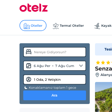
Oteller
Termal Oteller
Kayak 
Tesi
-
6 Ağu Per
7 Ağu Cum
Senza
Alanya
Konaklamanız toplam 1 gece
Ara