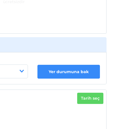
ücretsizdir
Yer durumuna bak
Tarih seç