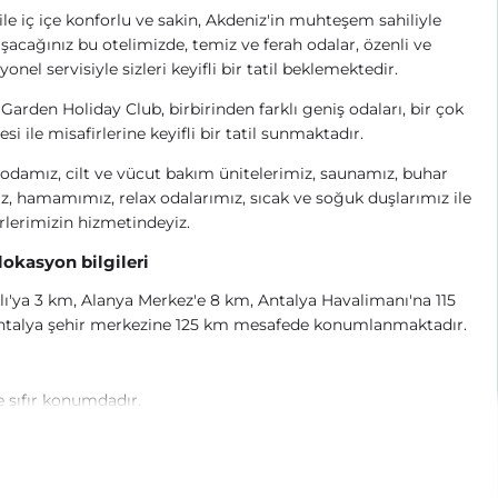
le iç içe konforlu ve sakin, Akdeniz'in muhteşem sahiliyle
aşacağınız bu otelimizde, temiz ve ferah odalar, özenli ve
yonel servisiyle sizleri keyifli bir tatil beklemektedir.
Garden Holiday Club, birbirinden farklı geniş odaları, bir çok
esi ile misafirlerine keyifli bir tatil sunmaktadır.
odamız, cilt ve vücut bakım ünitelerimiz, saunamız, buhar
, hamamımız, relax odalarımız, sıcak ve soğuk duşlarımız ile
rlerimizin hizmetindeyiz.
 lokasyon bilgileri
ı'ya 3 km, Alanya Merkez'e 8 km, Antalya Havalimanı'na 115
ntalya şehir merkezine 125 km mesafede konumlanmaktadır.
 sıfır konumdadır.