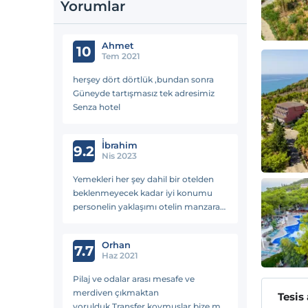
Yorumlar
Ahmet
10
Tem 2021
herşey dört dörtlük ,bundan sonra
Güneyde tartışmasız tek adresimiz
Senza hotel
İ̇brahim
9.2
Nis 2023
Yemekleri her şey dahil bir otelden
beklenmeyecek kadar iyi konumu
personelin yaklaşımı otelin manzarası
çok iyiydi o zaman günlük rutin
temizliği günlük yapılıyordu
Orhan
7.7
Haz 2021
Pilaj ve odalar arası mesafe ve
merdiven çıkmaktan
Tesis
yorulduk.Transfer koymuşlar bize mi