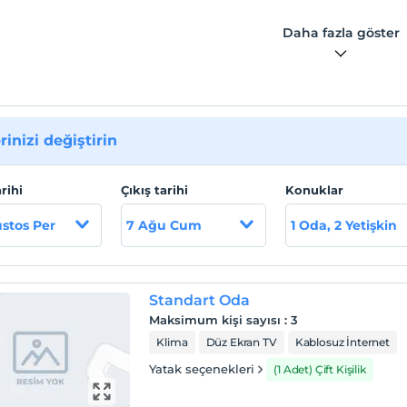
Daha fazla göster
rinizi değiştirin
arihi
Çıkış tarihi
Konuklar
stos Per
7 Ağu Cum
1 Oda, 2 Yetişkin
Standart Oda
Maksimum kişi sayısı
:
3
Klima
Düz Ekran TV
Kablosuz İnternet
Yatak seçenekleri
(1 Adet) Çift Kişilik