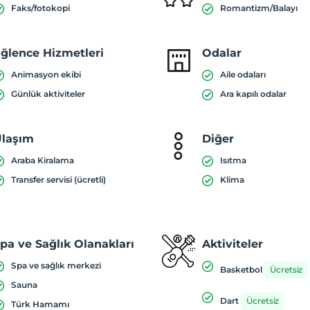
Faks/fotokopi
Romantizm/Balayı
ğlence Hizmetleri
Odalar
Animasyon ekibi
Aile odaları
Günlük aktiviteler
Ara kapılı odalar
laşım
Diğer
Araba Kiralama
Isıtma
Transfer servisi (ücretli)
Klima
pa ve Sağlık Olanakları
Aktiviteler
Spa ve sağlık merkezi
Basketbol
Ücretsiz
Sauna
Dart
Ücretsiz
Türk Hamamı