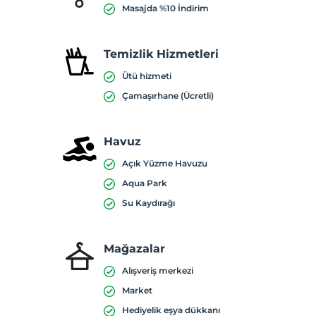
Masajda %10 İndirim
Temizlik Hizmetleri
Ütü hizmeti
Çamaşırhane (Ücretli)
Havuz
Açık Yüzme Havuzu
Aqua Park
Su Kaydırağı
Mağazalar
Alışveriş merkezi
Market
Hediyelik eşya dükkanı