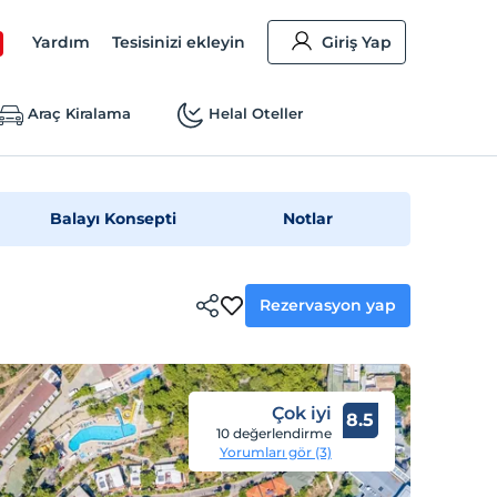
Yardım
Tesisinizi ekleyin
Giriş Yap
Araç Kiralama
Helal Oteller
Balayı Konsepti
Notlar
Rezervasyon yap
Çok iyi
8.5
10 değerlendirme
Yorumları gör (3)