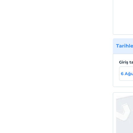
Tarihle
Giriş t
6 Ağu