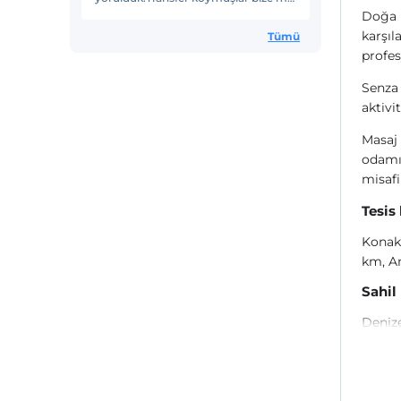
Doğa i
dek geldi bilmiyorum araç
arızalandı.Yetkililer bu konuda bir
karşıl
Tümü
çözüm bulurlarsa müşteriler için
profes
tatilleri yorucu olmaz.
Senza 
aktivit
Masaj 
odamız
misafi
Tesis
Konakl
km, A
Sahil
Denize