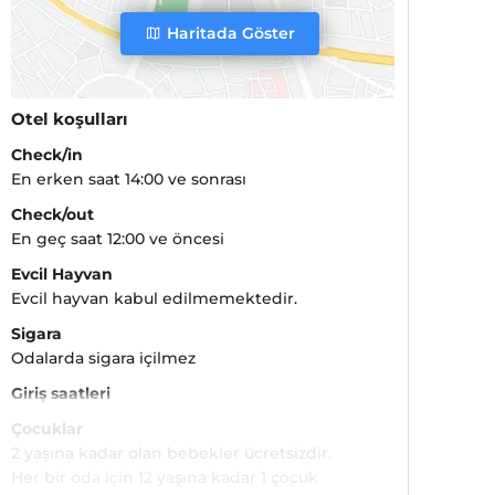
Haritada Göster
Otel koşulları
Check/in
En erken saat 14:00 ve sonrası
Check/out
En geç saat 12:00 ve öncesi
Evcil Hayvan
Evcil hayvan kabul edilmemektedir.
Sigara
Odalarda sigara içilmez
Giriş saatleri
Çocuklar
2 yaşına kadar olan bebekler ücretsizdir.
Her bir oda için 12 yaşına kadar 1 çocuk