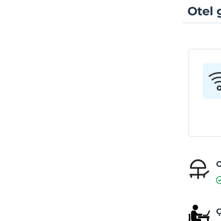
Otel 
O
Ç