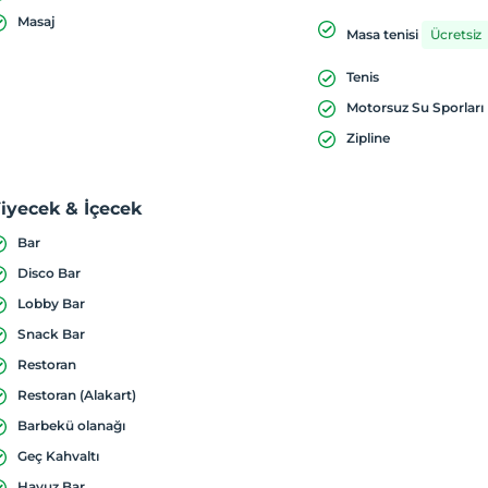
Masaj
Masa tenisi
Ücretsiz
Tenis
Motorsuz Su Sporları
Zipline
iyecek & İçecek
Bar
Disco Bar
Lobby Bar
Snack Bar
Restoran
Restoran (Alakart)
Barbekü olanağı
Geç Kahvaltı
Havuz Bar