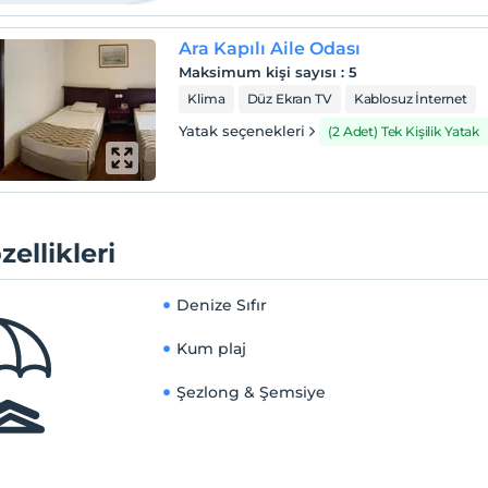
Ara Kapılı Aile Odası
Maksimum kişi sayısı
:
5
Klima
Düz Ekran TV
Kablosuz İnternet
Yatak seçenekleri
(2 Adet) Tek Kişilik Yatak
zellikleri
Denize Sıfır
Kum plaj
Şezlong & Şemsiye