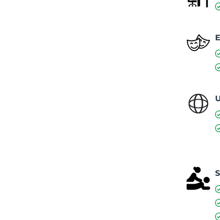
E
U
S