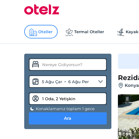
Oteller
Termal Oteller
Kayak 
Rezid
-
5 Ağu Çar
6 Ağu Per
Konyaa
Konaklamanız toplam 1 gece
Ara