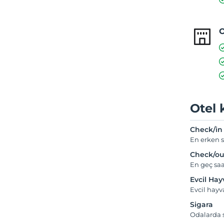
O
Otel 
Check/in
En erken s
Check/ou
En geç saa
Evcil Ha
Evcil hayv
Sigara
Odalarda s