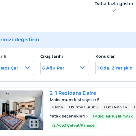
Daha fazla göster
rinizi değiştirin
arihi
Çıkış tarihi
Konuklar
stos Çar
6 Ağu Per
1 Oda, 2 Yetişkin
2+1 Rezidans Daire
Maksimum kişi sayısı
:
5
Klima
Oturma Gurubu
Düz Ekran TV
T
Yatak seçenekleri
(1 Adet) Tek Kişilik Yatak
(2 Adet) Çekyat/Kanepe