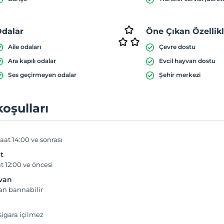
dalar
Öne Çıkan Özellik
Aile odaları
Çevre dostu
Ara kapılı odalar
Evcil hayvan dostu
Ses geçirmeyen odalar
Şehir merkezi
koşulları
aat 14:00 ve sonrası
t
t 12:00 ve öncesi
yvan
an barınabilir
igara içilmez