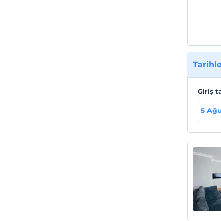
Tarihle
Giriş t
5 Ağu