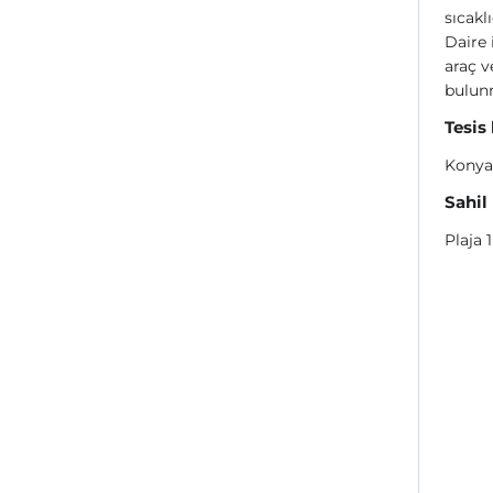
sıcakl
Daire 
araç v
bulun
Tesis
Konya
Sahil
Plaja 