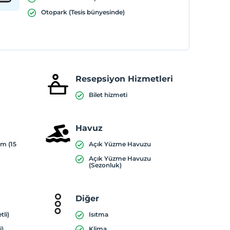
Otopark (Tesis bünyesinde)
Resepsiyon Hizmetleri
Bilet hizmeti
Havuz
ım (15
Açık Yüzme Havuzu
Açık Yüzme Havuzu
(Sezonluk)
Diğer
tli)
Isıtma
i)
Klima