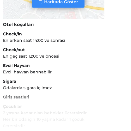
Haritada Göster
Otel koşulları
Check/in
En erken saat 14:00 ve sonrası
Check/out
En geç saat 12:00 ve öncesi
Evcil Hayvan
Evcil hayvan barınabilir
Sigara
Odalarda sigara içilmez
Giriş saatleri
Çocuklar
2 yaşına kadar olan bebekler ücretsizdir.
Her bir oda için 10 yaşına kadar 1 çocuk
ücretsizdir