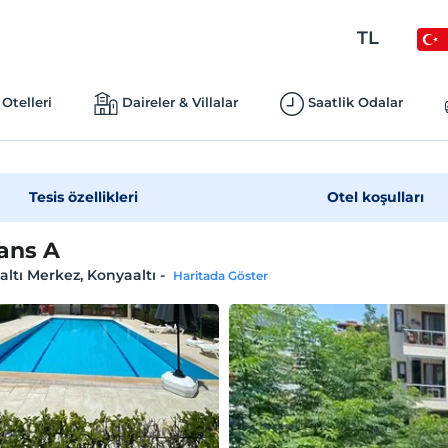
TL
Otelleri
Daireler & Villalar
Saatlik Odalar
Tesis özellikleri
Otel koşulları
ans A
ltı Merkez, Konyaaltı
-
Haritada Göster