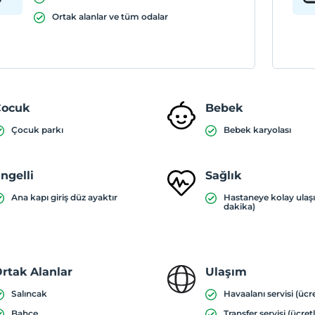
Ortak alanlar ve tüm odalar
Çocuk
Bebek
Çocuk parkı
Bebek karyolası
ngelli
Sağlık
Ana kapı giriş düz ayaktır
Hastaneye kolay ulaş
dakika)
rtak Alanlar
Ulaşım
Salıncak
Havaalanı servisi (ücre
Bahçe
Transfer servisi (ücretl