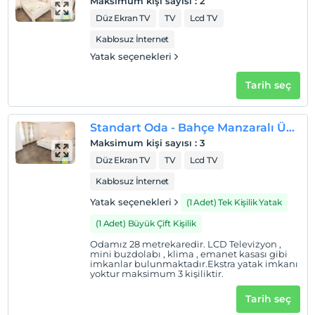
Maksimum kişi sayısı
:
2
Otel koşulları
Düz Ekran TV
TV
Lcd TV
Kablosuz İnternet
Check/in
Yatak seçenekleri
En erken saat 14:00 ve sonrası
Check/out
Tarih seç
En geç saat 11:00 ve öncesi
Evcil Hayvan
Standart Oda - Bahçe Manzaralı Üç kişilik
Evcil hayvan kabul edilmemektedir.
Maksimum kişi sayısı
:
3
Sigara
Düz Ekran TV
TV
Lcd TV
Odalarda sigara içilmez
Kablosuz İnternet
Çocuklar
Yatak seçenekleri
(1 Adet) Tek Kişilik Yatak
0 yaşına kadar olan bebekler ücretsizdir.
(1 Adet) Büyük Çift Kişilik
Tesisin ücretsiz çocuk politkası yoktur
Odamız 28 metrekaredir. LCD Televizyon ,
mini buzdolabı , klima , emanet kasası gibi
imkanlar bulunmaktadır.Ekstra yatak imkanı
yoktur maksimum 3 kişiliktir.
Tarih seç