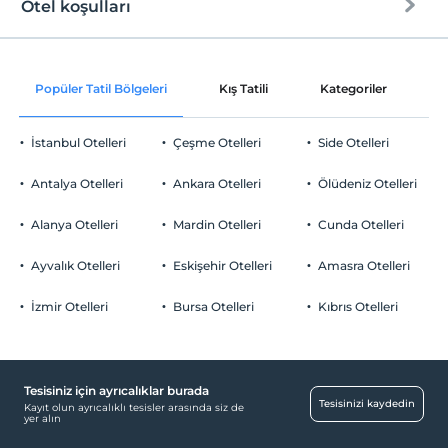
Otel koşulları
Internet
Check/in
Ücretsiz Wi-fi
En erken saat 14:00 ve sonrası
Popüler Tatil Bölgeleri
Kış Tatili
Kategoriler
P
Ortak alanlar ve tüm odalar
Check/out
En geç saat 11:00 ve öncesi
İstanbul Otelleri
Çeşme Otelleri
Side Otelleri
Evcil Hayvan
Evcil hayvan kabul edilmemektedir.
Antalya Otelleri
Ankara Otelleri
Ölüdeniz Otelleri
Sigara
Odalarda sigara içilmez
Alanya Otelleri
Mardin Otelleri
Cunda Otelleri
Otopark
Çocuklar
0 yaşına kadar olan bebekler ücretsizdir.
Ücretsiz Özel Otopark
Ayvalık Otelleri
Eskişehir Otelleri
Amasra Otelleri
Tesisin ücretsiz çocuk politkası yoktur
Otopark (Tesis bünyesinde)
İzmir Otelleri
Bursa Otelleri
Kıbrıs Otelleri
Tesisiniz için ayrıcalıklar burada
Yiyecek & İçecek
Tesisinizi kaydedin
Kayıt olun ayrıcalıklı tesisler arasında siz de
yer alın
Cafe Türk