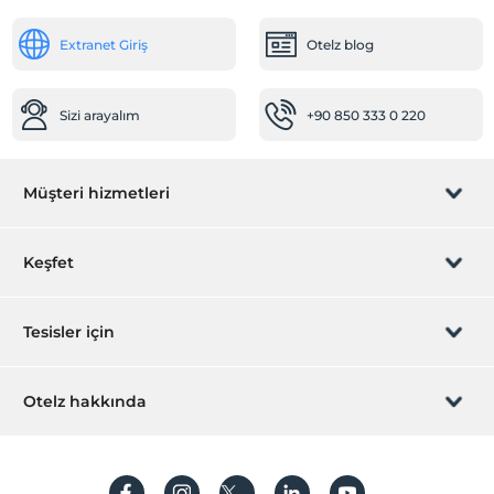
Ortak Alanlar
Extranet Giriş
Otelz blog
Bahçe
Resepsiyon Hizmetleri
Sizi arayalım
+90 850 333 0 220
Emanet kasası
Çalışma Alanları
Müşteri hizmetleri
Printer
Sağlık
Rezervasyon yönet
Keşfet
Hastaneye kolay ulaşım (15 dakika)
Diğer
Sizi arayalım
Hediye Kart
Tesisler için
Klima
İştirak olun
Öne Çıkan Özellikler
ZPara Nedir?
Hemen tesisinizi ekleyin
Otelz hakkında
Alkollü içecek yok
İletişim
Üye girişi
Odalar
Villa/Daire ekleyin
Hakkımızda
Aile odaları
Sıkça sorulan sorular