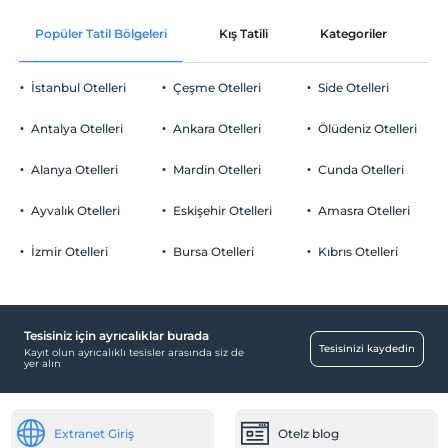
Otopark
En erken saat 14:00 ve sonrası
Ücretsiz Halka Açık Otopark
Popüler Tatil Bölgeleri
Kış Tatili
Kategoriler
P
Check/out
En geç saat 12:00 ve öncesi
Otopark (Tesis disinda)
İstanbul Otelleri
Çeşme Otelleri
Side Otelleri
Evcil Hayvan
Evcil hayvan kabul edilmemektedir.
Antalya Otelleri
Ankara Otelleri
Ölüdeniz Otelleri
Sigara
Havuz
Odalarda sigara içilmez
Alanya Otelleri
Mardin Otelleri
Cunda Otelleri
Çocuklar
Açık Yüzme Havuzu (Sezonluk)
2 yaşına kadar olan bebekler ücretsizdir.
Ayvalık Otelleri
Eskişehir Otelleri
Amasra Otelleri
Ortak Alanlar
Her bir oda için 1. çocuk 12 yaşına kadar ücretsizdir
Her bir oda için 2. çocuk 12 yaşına kadar ücretsizdir
İzmir Otelleri
Bursa Otelleri
Kıbrıs Otelleri
Bahçe
Odalar
Aile odaları
Tesisiniz için ayrıcalıklar burada
Tesisinizi kaydedin
Kayıt olun ayrıcalıklı tesisler arasında siz de
Resepsiyon Hizmetleri
yer alın
24 saat açık resepsiyon
Mağazalar
Extranet Giriş
Otelz blog