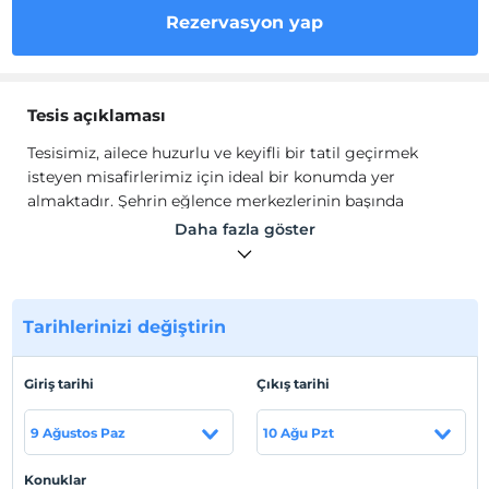
Rezervasyon yap
Tesis açıklaması
Tesisimiz, ailece huzurlu ve keyifli bir tatil geçirmek
isteyen misafirlerimiz için ideal bir konumda yer
almaktadır. Şehrin eğlence merkezlerinin başında
bulunan otelimiz, market ve restoranlara yürüme
Daha fazla göster
mesafesindedir. Ölüdenize sadece 2 km uzaklıkta olması
sayesinde hem kolay ulaşım sağlar hem de sakin bir
ortam sunmaktadır.
Apart içerisinde, kanepe, TV, gardırop, klima, ısıtma,
Tarihlerinizi değiştirin
mutfak, mutfak araç ve gereçleri, buzdolabı, yemek
masası, saç kurutma makinesi bulunmaktadır.
Giriş tarihi
Çıkış tarihi
Tesis lokasyon bilgileri
9 Ağustos Paz
10 Ağu Pzt
Fethiye Hisarönü'nde konumlanmaktadır.
Konuklar