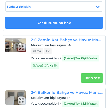
1 Oda, 2 Yetişkin
Haritada Göster
Yer durumuna bak
Otel koşulları
Check/in
En erken saat 14:00 ve sonrası
2+1 Zemin Kat Bahçe ve Havuz Manzaralı Daire
Maksimum kişi sayısı
:
4
Check/out
Klima
TV
En geç saat 12:00 ve öncesi
Yatak seçenekleri
(2 Adet) Tek Kişilik Yatak
Evcil Hayvan
Evcil hayvan kabul edilmemektedir.
(1 Adet) Çift Kişilik
Sigara
Tarih seç
Odalarda sigara içilmez
Çocuklar
2 yaşına kadar olan bebekler ücretsizdir.
2+1 Balkonlu Bahçe ve Havuz Manzaralı Daire
Her bir oda için 1. çocuk 12 yaşına kadar ücretsizdir
Maksimum kişi sayısı
:
4
Her bir oda için 2. çocuk 12 yaşına kadar ücretsizdir
Yatak seçenekleri
(2 Adet) Tek Kişilik Yatak