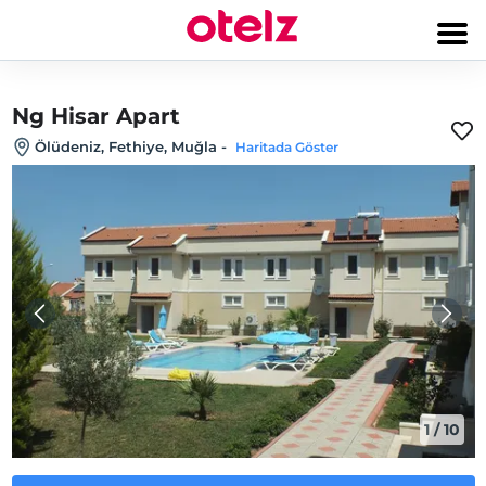
Ng Hisar Apart
Ölüdeniz, Fethiye, Muğla
-
Haritada Göster
1
/
10