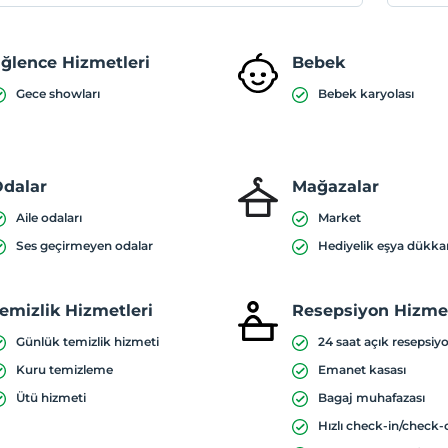
ğlence Hizmetleri
Bebek
Gece showları
Bebek karyolası
dalar
Mağazalar
Aile odaları
Market
Ses geçirmeyen odalar
Hediyelik eşya dükka
emizlik Hizmetleri
Resepsiyon Hizmet
Günlük temizlik hizmeti
24 saat açık resepsiy
Kuru temizleme
Emanet kasası
Ütü hizmeti
Bagaj muhafazası
Hızlı check-in/check-