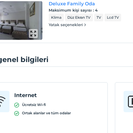
Deluxe Family Oda
Maksimum kişi sayısı
:
4
Klima
Düz Ekran TV
TV
Lcd TV
Yatak seçenekleri
genel bilgileri
Internet
Ücretsiz Wi-fi
Ortak alanlar ve tüm odalar