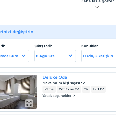
Daha fazla göster
rinizi değiştirin
arihi
Çıkış tarihi
Konuklar
ustos Cum
8 Ağu Cts
1 Oda, 2 Yetişkin
Deluxe Oda
Maksimum kişi sayısı
:
2
Klima
Düz Ekran TV
TV
Lcd TV
Yatak seçenekleri