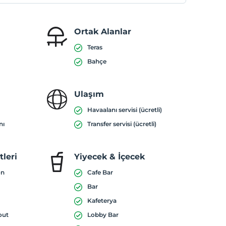
Ortak Alanlar
Teras
Bahçe
Ulaşım
Havaalanı servisi (ücretli)
nı
Transfer servisi (ücretli)
leri
Yiyecek & İçecek
on
Cafe Bar
Bar
Kafeterya
out
Lobby Bar