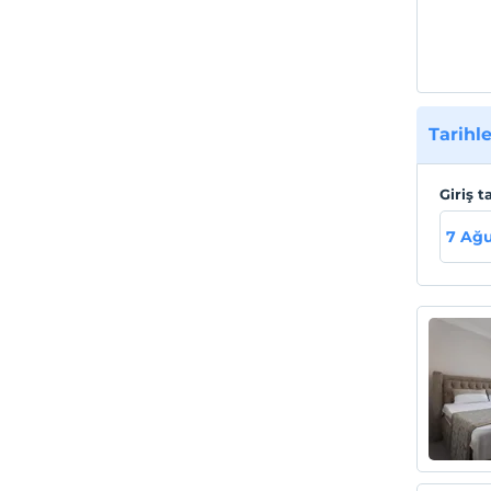
Tarihle
Giriş t
7 Ağ