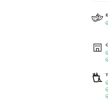
E
O
T