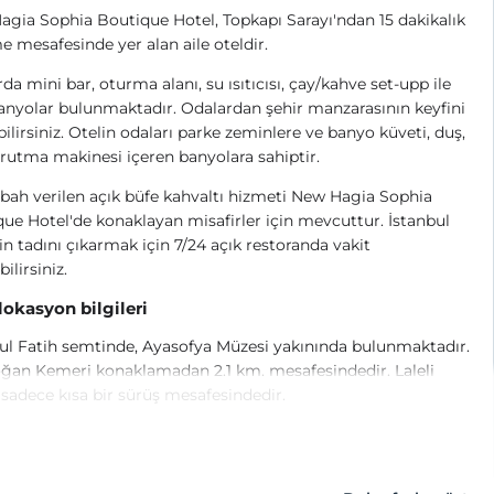
gia Sophia Boutique Hotel, Topkapı Sarayı'ndan 15 dakikalık
 mesafesinde yer alan aile oteldir.
da mini bar, oturma alanı, su ısıtıcısı, çay/kahve set-upp ile
anyolar bulunmaktadır. Odalardan şehir manzarasının keyfini
bilirsiniz. Otelin odaları parke zeminlere ve banyo küveti, duş,
rutma makinesi içeren banyolara sahiptir.
bah verilen açık büfe kahvaltı hizmeti New Hagia Sophia
ue Hotel'de konaklayan misafirler için mevcuttur. İstanbul
in tadını çıkarmak için 7/24 açık restoranda vakit
ilirsiniz.
 lokasyon bilgileri
ul Fatih semtinde, Ayasofya Müzesi yakınında bulunmaktadır.
ğan Kemeri konaklamadan 2.1 km. mesafesindedir. Laleli
sadece kısa bir sürüş mesafesindedir.