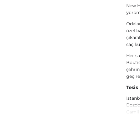
New Ha
yürüme
Odalar
özel b
çıkara
saç ku
Her sa
Boutiq
şehrin
geçireb
Tesis
İstanb
Bozdo
Camii 