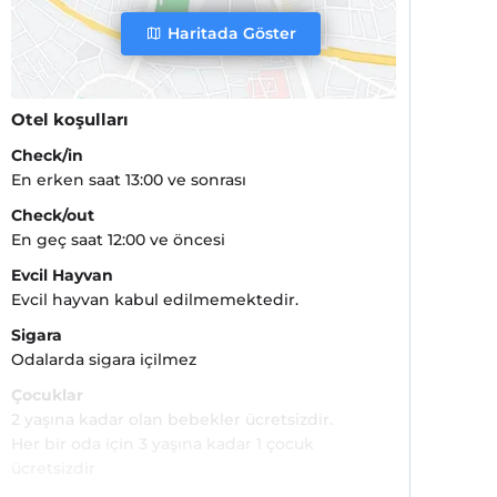
Haritada Göster
Otel koşulları
Check/in
En erken saat 13:00 ve sonrası
Check/out
En geç saat 12:00 ve öncesi
Evcil Hayvan
Evcil hayvan kabul edilmemektedir.
Sigara
Odalarda sigara içilmez
Çocuklar
2 yaşına kadar olan bebekler ücretsizdir.
Her bir oda için 3 yaşına kadar 1 çocuk
ücretsizdir