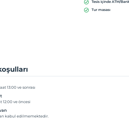
Tesis içinde ATM/Ba
Tur masası
koşulları
aat 13:00 ve sonrası
t
t 12:00 ve öncesi
yvan
van kabul edilmemektedir.