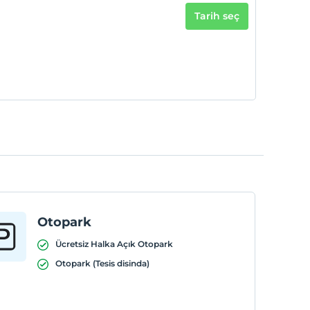
Tarih seç
Otopark
Ücretsiz Halka Açık Otopark
Otopark (Tesis disinda)