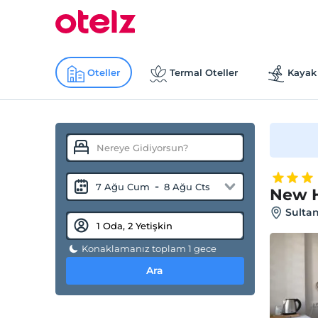
Oteller
Termal Oteller
Kayak 
-
7 Ağu Cum
8 Ağu Cts
New H
Sultan
Konaklamanız toplam 1 gece
Ara