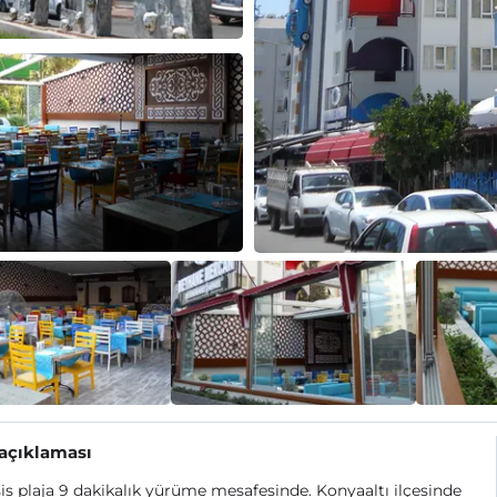
 açıklaması
is plaja 9 dakikalık yürüme mesafesinde. Konyaaltı ilçesinde