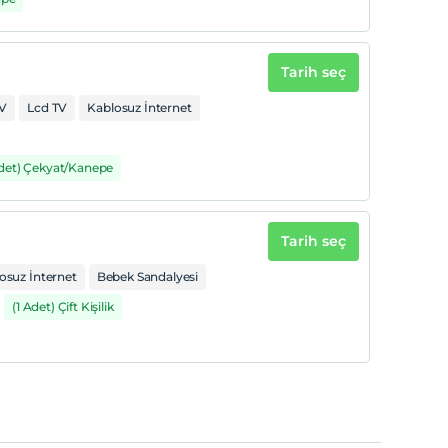
Tarih seç
V
Lcd TV
Kablosuz İnternet
Adet) Çekyat/Kanepe
Tarih seç
osuz İnternet
Bebek Sandalyesi
(1 Adet) Çift Kişilik