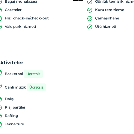
Bagaj muhafazası
Günlük temizlik hizm
Gazeteler
Kuru temizleme
Hızlı check-in/check-out
Çamaşırhane
Vale park hizmeti
Ütü hizmeti
ktiviteler
Basketbol
Ücretsiz
Canlı müzik
Ücretsiz
Dalış
Plaj partileri
Rafting
Tekne turu