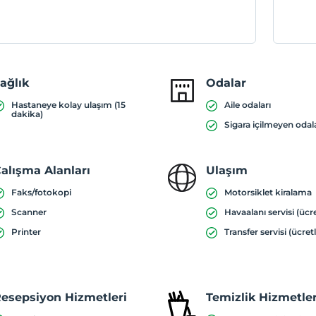
ağlık
Odalar
Hastaneye kolay ulaşım (15
Aile odaları
dakika)
Sigara içilmeyen odal
alışma Alanları
Ulaşım
Faks/fotokopi
Motorsiklet kiralama
Scanner
Havaalanı servisi (ücre
Printer
Transfer servisi (ücretl
esepsiyon Hizmetleri
Temizlik Hizmetler