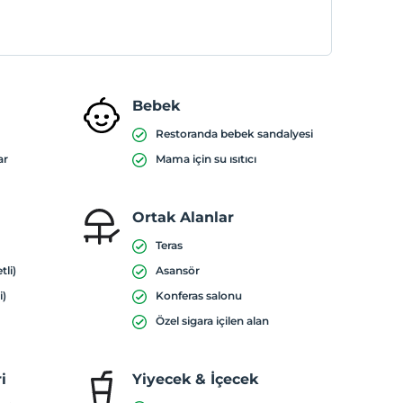
Bebek
Restoranda bebek sandalyesi
ar
Mama için su ısıtıcı
Ortak Alanlar
Teras
tli)
Asansör
i)
Konferas salonu
Özel sigara içilen alan
i
Yiyecek & İçecek