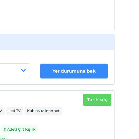
Yer durumuna bak
Tarih seç
V
Lcd TV
Kablosuz İnternet
(1 Adet) Çift Kişilik
epe