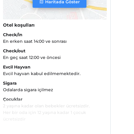
Haritada Göster
Otel koşulları
Check/in
En erken saat 14:00 ve sonrası
Check/out
En geç saat 12:00 ve öncesi
Evcil Hayvan
Evcil hayvan kabul edilmemektedir.
Sigara
Odalarda sigara içilmez
Çocuklar
2 yaşına kadar olan bebekler ücretsizdir.
Her bir oda için 12 yaşına kadar 1 çocuk
ücretsizdir