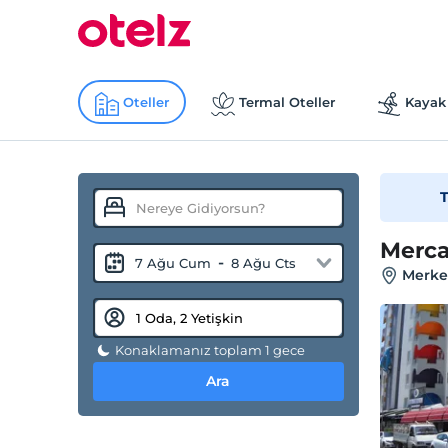
Oteller
Termal Oteller
Kayak 
T
Merca
-
7 Ağu Cum
8 Ağu Cts
Merkez
Konaklamanız toplam 1 gece
Ara