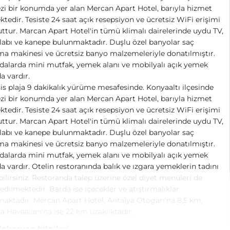
i bir konumda yer alan Mercan Apart Hotel, barıyla hizmet
tedir. Tesiste 24 saat açık resepsiyon ve ücretsiz WiFi erişimi
tur. Marcan Apart Hotel'in tümü klimalı dairelerinde uydu TV,
abı ve kanepe bulunmaktadır. Duşlu özel banyolar saç
a makinesi ve ücretsiz banyo malzemeleriyle donatılmıştır.
dalarda mini mutfak, yemek alanı ve mobilyalı açık yemek
da vardır.
is plaja 9 dakikalık yürüme mesafesinde. Konyaaltı ilçesinde
i bir konumda yer alan Mercan Apart Hotel, barıyla hizmet
tedir. Tesiste 24 saat açık resepsiyon ve ücretsiz WiFi erişimi
tur. Marcan Apart Hotel'in tümü klimalı dairelerinde uydu TV,
abı ve kanepe bulunmaktadır. Duşlu özel banyolar saç
a makinesi ve ücretsiz banyo malzemeleriyle donatılmıştır.
dalarda mini mutfak, yemek alanı ve mobilyalı açık yemek
da vardır. Otelin restoranında balık ve ızgara yemeklerin tadını
bilirsiniz. Restoranda talep üzerine özel diyet menüleri de
 edilmektedir. Barda ise içecekler ve atıştırmalıklar
aktadır. Mercan Apart Hotel, Antalya Otogarı'na 8,5 km,
a Havaalanı'na ise 22 km uzaklıktadır.
 lokasyon bilgileri