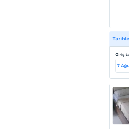
OTELİ
KONU
Tarihle
Giriş t
7 Ağ