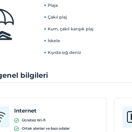
Plaja
Çakıl plaj
Kum, çakıl karışık plaj
İskele
Kıyıda sığ deniz
genel bilgileri
Internet
Ücretsiz Wi-fi
Ortak alanlar ve bazı odalar