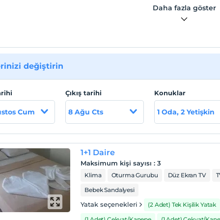
Daha fazla göster
MİZ KONYAALTI PLAJINA YÜRÜME MESAFESİNDE MERKEZİ
MDADIR.
rinizi değiştirin
arihi
Çıkış tarihi
Konuklar
ustos Cum
8 Ağu Cts
1 Oda, 2 Yetişkin
1+1 Daire
Maksimum kişi sayısı
:
3
Klima
Oturma Gurubu
Düz Ekran TV
T
Bebek Sandalyesi
Yatak seçenekleri
(2 Adet) Tek Kişilik Yatak
(1 Adet) Çekyat/Kanepe
(1 Adet) Çekyat/Kan