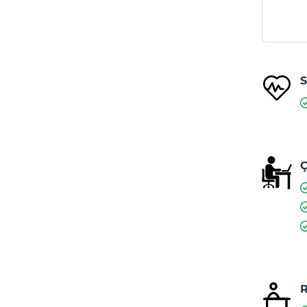
S
Ç
R