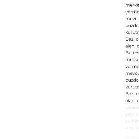
merkez
vermek
mevcut
buzdol
kurutm
Bazı o
alanı 
Bu tes
merkez
vermek
mevcut
buzdol
kurutm
Bazı o
alanı 
çıkara
servis
sunulm
Antaly
Tesis