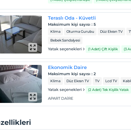
Teraslı Oda - Küvetli
Maksimum kişi sayısı
:
5
Klima
Oturma Gurubu
Düz Ekran TV
T
Bebek Sandalyesi
Yatak seçenekleri
(1 Adet) Çift Kişilik
(3 
Ekonomik Daire
Maksimum kişi sayısı
:
2
Klima
Düz Ekran TV
TV
Lcd TV
Kabl
Yatak seçenekleri
(2 Adet) Tek Kişilik Yatak
APART DAİRE
zellikleri