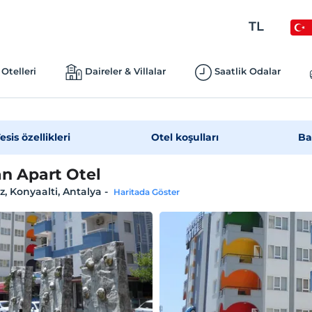
TL
Otelleri
Daireler & Villalar
Saatlik Odalar
esis özellikleri
Otel koşulları
Ba
n Apart Otel
, Konyaalti, Antalya
-
Haritada Göster