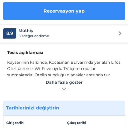
Rezervasyon yap
Müthiş
8.9
59 değerlendirme
Tesis açıklaması
Kayseri'nin kalbinde, Kocasinan Bulvarı'nda yer alan Lifos
Otel, ücretsiz Wi-Fi ve uydu TV içeren odalar
sunmaktadır. Otelin sunduğu olanaklar arasında tur
masası ve 24 saat hizmet veren resepsiyon yer
Daha fazla göster
almaktadır. Lifos'un klimalı odaları ahşap mobilyalarla
sade bir biçimde dekore edilmiştir. Tüm odalarda mini
bar, çay-kahve yapma imkanı ve çalışma masası
mevcuttur. Oda servisi 7/24 hizmetinizdedir.
Tarihlerinizi değiştirin
Kayseri'nin kalbinde, Kocasinan Bulvarı'nda yer alan Lifos
Otel, ücretsiz Wi-Fi ve uydu TV içeren odalar
Giriş tarihi
Çıkış tarihi
sunmaktadır. Otelin sunduğu olanaklar arasında tur