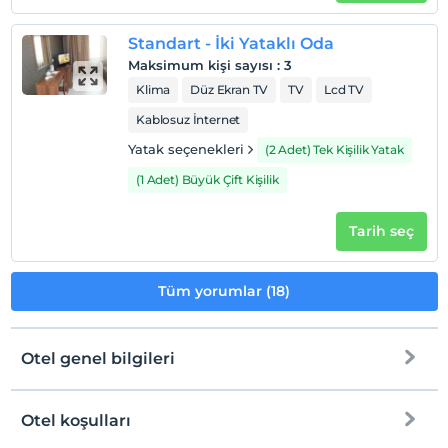
Otel koşulları
Check/in
Standart - İki Yataklı Oda
En erken saat 12:00 ve sonrası
Maksimum kişi sayısı
:
3
Check/out
Klima
Düz Ekran TV
TV
Lcd TV
En geç saat 12:00 ve öncesi
Kablosuz İnternet
Evcil Hayvan
Yatak seçenekleri
(2 Adet) Tek Kişilik Yatak
Evcil hayvan kabul edilmemektedir.
(1 Adet) Büyük Çift Kişilik
Sigara
Odalarda sigara içilmez
Tarih seç
Çocuklar
2 yaşına kadar olan bebekler ücretsizdir.
Tüm yorumlar (18)
Her bir oda için 6 yaşına kadar 1 çocuk ücretsizdir
Otel genel bilgileri
Otel koşulları
Internet