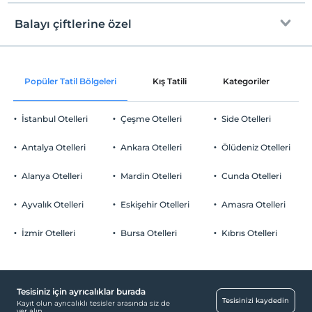
Check/in
Ücretsiz Wi-fi
En erken saat 12:00 ve sonrası
Balayı çiftlerine özel
Ortak alanlar ve tüm odalar
Check/out
En geç saat 12:00 ve öncesi
A la carte restoranlarda öncelikli
Evcil Hayvan
Popüler Tatil Bölgeleri
Kış Tatili
Kategoriler
P
rezervasyon
Evcil hayvan kabul edilmemektedir.
Sigara
Çerez ikramı
İstanbul Otelleri
Çeşme Otelleri
Side Otelleri
Odalarda sigara içilmez
Otopark
Çocuklar
Antalya Otelleri
Ankara Otelleri
Ölüdeniz Otelleri
2 yaşına kadar olan bebekler ücretsizdir.
Ücretsiz Halka Açık Otopark
Her bir oda için 6 yaşına kadar 1 çocuk ücretsizdir
Alanya Otelleri
Mardin Otelleri
Cunda Otelleri
Otopark (Tesis bünyesinde)
Ayvalık Otelleri
Eskişehir Otelleri
Amasra Otelleri
İzmir Otelleri
Bursa Otelleri
Kıbrıs Otelleri
Temizlik Hizmetleri
Günlük temizlik hizmeti
Tesisiniz için ayrıcalıklar burada
Odalar
Tesisinizi kaydedin
Kayıt olun ayrıcalıklı tesisler arasında siz de
yer alın