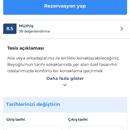
Rezervasyon yap
Müthiş
8.5
38 değerlendirme
Tesis açıklaması
Aile veya arkadaşlarınız ile birlikte konaklayabileceğiniz,
Beyoğlu'nun tarihi sokaklarında yer alan özel tasarımlı
odalarımızda konforlu bir konaklama geçirmek
istiyorsanız daha fazla zaman kaybetmeden
Daha fazla göster
rezervasyonunuzu yapabilirsiniz.
Tüm birimlerinde sade bir dekorasyonun hakim olduğu
tesiste, odalar tamamen ziyaretçilerin ihtiyaçlarına göre
dizayn edilmiştir.
Isıtma, klima, Wi-Fi, LCD TV, uydu
Tarihlerinizi değiştirin
kanalları, mutfak, mutfak araç gereçleri, banyo, duş,
havlu seti, saç kurutma makinesi gibi olanaklar bulunur.
Giriş tarihi
Çıkış tarihi
Tesis lokasyon bilgileri