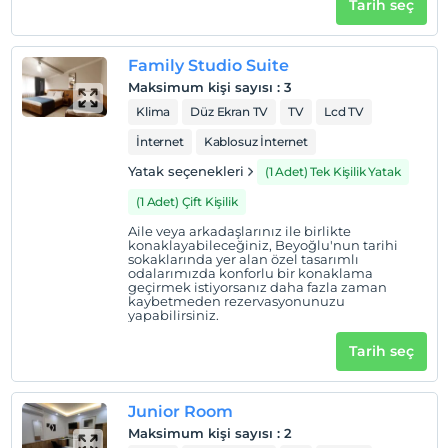
Odalarda sigara içilmez
Tarih seç
Çocuklar
2 yaşına kadar olan bebekler ücretsizdir.
Family Studio Suite
Her bir oda için 4 yaşına kadar 1 çocuk ücretsizdir
Maksimum kişi sayısı
:
3
Klima
Düz Ekran TV
TV
Lcd TV
İnternet
Kablosuz İnternet
Yatak seçenekleri
(1 Adet) Tek Kişilik Yatak
(1 Adet) Çift Kişilik
Aile veya arkadaşlarınız ile birlikte
konaklayabileceğiniz, Beyoğlu'nun tarihi
sokaklarında yer alan özel tasarımlı
odalarımızda konforlu bir konaklama
geçirmek istiyorsanız daha fazla zaman
kaybetmeden rezervasyonunuzu
yapabilirsiniz.
Tarih seç
Junior Room
Maksimum kişi sayısı
:
2