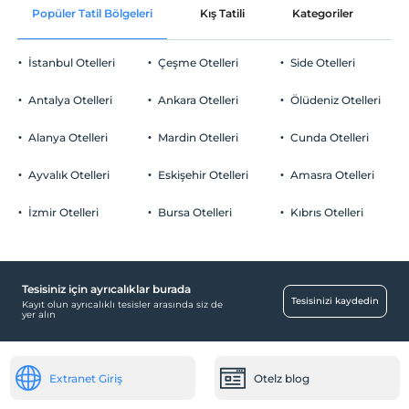
Popüler Tatil Bölgeleri
Kış Tatili
Kategoriler
P
Ortak alanlar ve tüm odalar
Check/out
En geç saat 12:00 ve öncesi
İstanbul Otelleri
Çeşme Otelleri
Side Otelleri
Evcil Hayvan
Evcil hayvan kabul edilmemektedir.
Antalya Otelleri
Ankara Otelleri
Ölüdeniz Otelleri
Sigara
Odalarda sigara içilmez
Alanya Otelleri
Mardin Otelleri
Cunda Otelleri
Otopark
Çocuklar
2 yaşına kadar olan bebekler ücretsizdir.
Ücretli Özel Otopark
Ayvalık Otelleri
Eskişehir Otelleri
Amasra Otelleri
Her bir oda için 4 yaşına kadar 1 çocuk ücretsizdir
Otopark (Tesis disinda)
İzmir Otelleri
Bursa Otelleri
Kıbrıs Otelleri
Tesisiniz için ayrıcalıklar burada
Yiyecek & İçecek
Tesisinizi kaydedin
Kayıt olun ayrıcalıklı tesisler arasında siz de
yer alın
Paket servis olanağı
Odalar
Extranet Giriş
Otelz blog
Sigara içilmeyen odalar