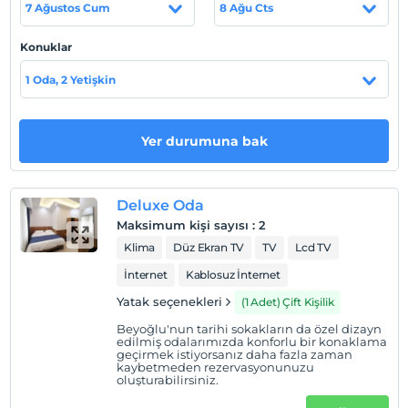
7 Ağustos Cum
8 Ağu Cts
Taksim Meydan'a 25 dakika, İstiklal Caddesi'ne 2 dakikalık
yürüyüş mesafesindedir. Havalimanına 40 dakika
Konuklar
uzaklıktadır. Toplu taşıma araçlarına 2-3 dakikalık
yürüme mesafesindedir.
1 Oda, 2 Yetişkin
Yer durumuna bak
Haritada Göster
Deluxe Oda
Otel koşulları
Maksimum kişi sayısı
:
2
Check/in
Klima
Düz Ekran TV
TV
Lcd TV
En erken saat 14:00 ve sonrası
İnternet
Kablosuz İnternet
Check/out
Yatak seçenekleri
(1 Adet) Çift Kişilik
En geç saat 12:00 ve öncesi
Beyoğlu'nun tarihi sokakların da özel dizayn
Evcil Hayvan
edilmiş odalarımızda konforlu bir konaklama
geçirmek istiyorsanız daha fazla zaman
Evcil hayvan kabul edilmemektedir.
kaybetmeden rezervasyonunuzu
oluşturabilirsiniz.
Sigara