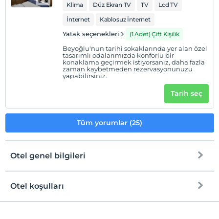
Klima
Düz Ekran TV
TV
Lcd TV
İnternet
Kablosuz İnternet
Yatak seçenekleri
(1 Adet) Çift Kişilik
Beyoğlu'nun tarihi sokaklarında yer alan özel
tasarımlı odalarımızda konforlu bir
konaklama geçirmek istiyorsanız, daha fazla
zaman kaybetmeden rezervasyonunuzu
yapabilirsiniz.
Tarih seç
Tüm yorumlar (25)
Otel genel bilgileri
Otel koşulları
Internet
Check/in
Ücretsiz Wi-fi
En erken saat 14:00 ve sonrası