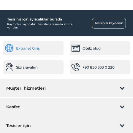
Aktiviteler
Dart
Ücretsiz
Tesisiniz için ayrıcalıklar burada
Tesisinizi kaydedin
Kayıt olun ayrıcalıklı tesisler arasında siz de
Çocuk
yer alın
Çocuk bakıcısı
Ulaşım
Extranet Giriş
Otelz blog
Havaalanı servisi (ücretsiz)
Sağlık
Sizi arayalım
+90 850 333 0 220
Doktor (tesis bünyesinde)
Diğer
Müşteri hizmetleri
jeneratör
Öne Çıkan Özellikler
Rezervasyon yönet
Keşfet
Spa/sağlık merkezi
Sizi arayalım
Hediye Kart
Odalar
Tesisler için