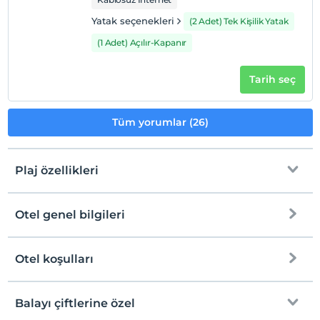
Yatak seçenekleri
(2 Adet) Tek Kişilik Yatak
(1 Adet) Açılır-Kapanır
Tarih seç
Tüm yorumlar (26)
Plaj özellikleri
Otel genel bilgileri
Plaja
Tesise özel plaj
Otel koşulları
Internet
Kum, çakıl karışık plaj
Check/in
Ücretsiz Wi-fi
En erken saat 14:00 ve sonrası
Balayı çiftlerine özel
Beach Bar
Ortak alanlar ve tüm odalar