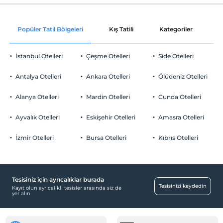
Check/out
En geç saat 11:00 ve öncesi
Mavi Bayrak
Odaya şarap ikramı
Evcil Hayvan
Popüler Tatil Bölgeleri
Kış Tatili
Kategoriler
P
Platform
Evcil hayvan kabul edilmemektedir.
Oda süslemesi
Sigara
İskele
İstanbul Otelleri
Çeşme Otelleri
Side Otelleri
Odalarda sigara içilmez
Odaya meyve sepeti ikramı
Otopark
Kıyıda sığ deniz
Çocuklar
Antalya Otelleri
Ankara Otelleri
Ölüdeniz Otelleri
2 yaşına kadar olan bebekler ücretsizdir.
Ücretsiz Özel Otopark
Şezlong & Şemsiye
Her bir oda için 5 yaşına kadar 1 çocuk ücretsizdir
Alanya Otelleri
Mardin Otelleri
Cunda Otelleri
Otopark (Tesis bünyesinde)
Ayvalık Otelleri
Eskişehir Otelleri
Amasra Otelleri
İzmir Otelleri
Bursa Otelleri
Kıbrıs Otelleri
Çocuk
Çocuk karyolası
Tesisiniz için ayrıcalıklar burada
Temizlik Hizmetleri
Tesisinizi kaydedin
Kayıt olun ayrıcalıklı tesisler arasında siz de
yer alın
Günlük temizlik hizmeti
Sağlık