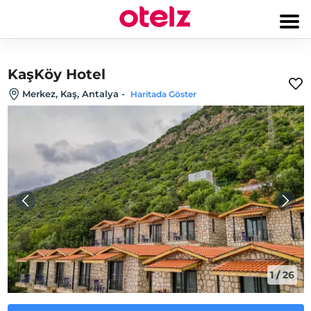
KaşKöy Hotel
Merkez, Kaş, Antalya
-
Haritada Göster
1
/
26