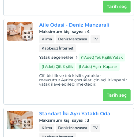
2 yaşına kadar olan bebekler ücretsizdir.
Tarih seç
Her bir oda için 5 yaşına kadar 1 çocuk ücretsizdir
Aile Odasi - Deniz Manzarali
Maksimum kişi sayısı
:
4
Klima
Deniz Manzarası
TV
Kablosuz İnternet
Yatak seçenekleri
(1 Adet) Tek Kişilik Yatak
(1 Adet) Çift Kişilik
(1 Adet) Açılır-Kapanır
Çift kisilik ve tek kisilik yataklar
mevcuttur.Ayrica çocuklar için açilir kapanir
yatak ilave edilebilmektedir.
Tarih seç
Standart İki Ayrı Yataklı Oda
Maksimum kişi sayısı
:
3
Klima
Deniz Manzarası
TV
Kablosuz İnternet