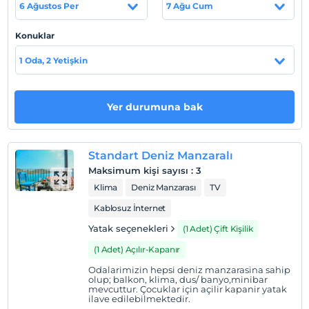
Sahil
6 Ağustos Per
7 Ağu Cum
Tesisimize ait özel plajımız vardır.
Konuklar
1 Oda, 2 Yetişkin
Haritada Göster
Yer durumuna bak
Otel koşulları
Check/in
Standart Deniz Manzaralı
En erken saat 14:00 ve sonrası
Maksimum kişi sayısı
:
3
Klima
Deniz Manzarası
TV
Check/out
En geç saat 11:00 ve öncesi
Kablosuz İnternet
Evcil Hayvan
Yatak seçenekleri
(1 Adet) Çift Kişilik
Evcil hayvan kabul edilmemektedir.
(1 Adet) Açılır-Kapanır
Sigara
Odalarimizin hepsi deniz manzarasina sahip
olup; balkon, klima, dus/ banyo,minibar
Odalarda sigara içilmez
mevcuttur. Çocuklar için açilir kapanir yatak
ilave edilebilmektedir.
Çocuklar