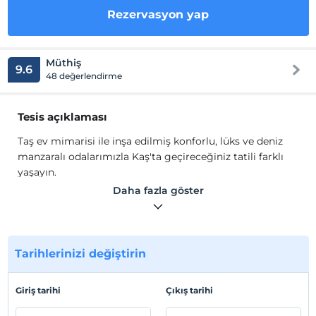
Rezervasyon yap
Müthiş
9.6
48 değerlendirme
Tesis açıklaması
Taş ev mimarisi ile inşa edilmiş konforlu, lüks ve deniz
manzaralı odalarımızla Kaş'ta geçireceğiniz tatili farklı
yaşayın.
Taş ev mimarisi ile inşa edilmiş konforlu, lüks ve deniz
Daha fazla göster
manzaralı odalarımızla Kaş'ta geçireceğiniz tatili farklı
yaşayın.
Tesis lokasyon bilgileri
Tarihlerinizi değiştirin
Kaşköy Hotel Kaş Merkez'e 1500 mt. uzaklıktadır. Kekova
25 km., Saklıkent ve Patara'ya 40 km., Xanthos 40 km.
Giriş tarihi
Çıkış tarihi
mesafededir.