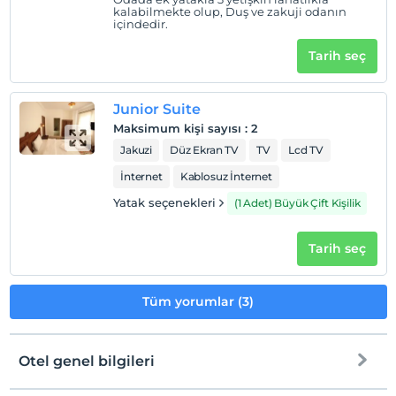
kalabilmekte olup, Duş ve zakuji odanın
içindedir.
Tarih seç
Junior Suite
Maksimum kişi sayısı
:
2
Jakuzi
Düz Ekran TV
TV
Lcd TV
İnternet
Kablosuz İnternet
Yatak seçenekleri
(1 Adet) Büyük Çift Kişilik
Tarih seç
Tüm yorumlar (3)
Otel genel bilgileri