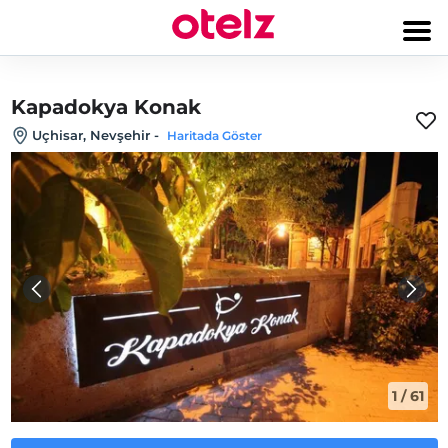
Kapadokya Konak
Uçhisar, Nevşehir
-
Haritada Göster
1
/
61