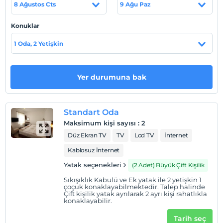
8 Ağustos Cts
9 Ağu Paz
Konuklar
Haritada Göster
1 Oda, 2 Yetişkin
Otel koşulları
Yer durumuna bak
Check/in
En erken saat 14:00 ve sonrası
Standart Oda
Check/out
Maksimum kişi sayısı
:
2
En geç saat 12:00 ve öncesi
Düz Ekran TV
TV
Lcd TV
İnternet
Evcil Hayvan
Kablosuz İnternet
Evcil hayvan kabul edilmemektedir.
Yatak seçenekleri
(2 Adet) Büyük Çift Kişilik
Sigara
Odalarda sigara içilmez
Sıkışıklık Kabulü ve Ek yatak ile 2 yetişkin 1
çoçuk konaklayabilmektedir. Talep halinde
Çift kişilik yatak ayrılarak 2 ayrı kişi rahatlıkla
Çocuklar
konaklayabilir.
2 yaşına kadar olan bebekler ücretsizdir.
Her bir oda için 9 yaşına kadar 1 çocuk ücretsizdir
Tarih seç