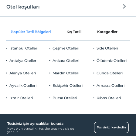
Otel koşulları
Internet
Check/in
Ücretsiz Wi-fi
En erken saat 14:00 ve sonrası
Popüler Tatil Bölgeleri
Kış Tatili
Kategoriler
P
Ortak alanlar ve tüm odalar
Check/out
En geç saat 12:00 ve öncesi
İstanbul Otelleri
Çeşme Otelleri
Side Otelleri
Evcil Hayvan
Evcil hayvan kabul edilmemektedir.
Antalya Otelleri
Ankara Otelleri
Ölüdeniz Otelleri
Sigara
Odalarda sigara içilmez
Alanya Otelleri
Mardin Otelleri
Cunda Otelleri
Otopark
Çocuklar
2 yaşına kadar olan bebekler ücretsizdir.
Ücretsiz Özel Otopark
Ayvalık Otelleri
Eskişehir Otelleri
Amasra Otelleri
Her bir oda için 9 yaşına kadar 1 çocuk ücretsizdir
Otopark (Tesis bünyesinde)
İzmir Otelleri
Bursa Otelleri
Kıbrıs Otelleri
Tesisiniz için ayrıcalıklar burada
Yiyecek & İçecek
Tesisinizi kaydedin
Kayıt olun ayrıcalıklı tesisler arasında siz de
yer alın
Kahvaltı Salonu