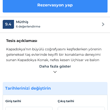
Rezervasyon yap
Müthiş
9.4
6 değerlendirme
Tesis açıklaması
Kapadokya’nın büyülü coğrafyasını keşfederken yörenin
geleneksel taş evlerinde keyifli bir konaklama deneyimi
sunan Kapadokya Konak, nefes kesen Uçhisar ve balon
manzaralarıyla dikkat çekmektedir.
Daha fazla göster
Kapadokya’nın büyülü coğrafyasını keşfederken yörenin
geleneksel taş evlerinde keyifli bir konaklama deneyimi
sunan Kapadokya Konak, nefes kesen Uçhisar ve balon
manzaralarıyla dikkat çekmektedir.
Tarihlerinizi değiştirin
Tesis lokasyon bilgileri
Giriş tarihi
Çıkış tarihi
Yeni Teşvikiye Cami 173 mt., Ömer Faruk Cami 281 mt.,
Karlık Yöresel Taş Fırını 471 mt. mesafededir.