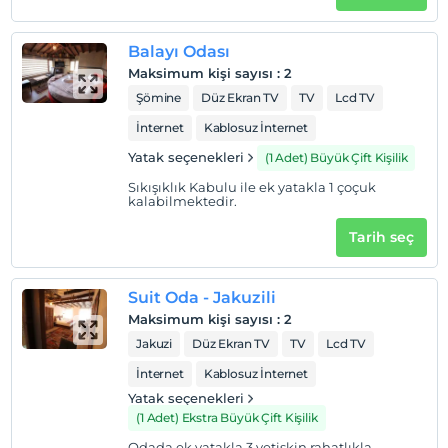
Balayı Odası
Maksimum kişi sayısı
:
2
Şömine
Düz Ekran TV
TV
Lcd TV
İnternet
Kablosuz İnternet
Yatak seçenekleri
(1 Adet) Büyük Çift Kişilik
Sıkışıklık Kabulu ile ek yatakla 1 çoçuk
kalabilmektedir.
Tarih seç
Suit Oda - Jakuzili
Maksimum kişi sayısı
:
2
Jakuzi
Düz Ekran TV
TV
Lcd TV
İnternet
Kablosuz İnternet
Yatak seçenekleri
(1 Adet) Ekstra Büyük Çift Kişilik
Odada ek yatakla 3 yetişkin rahatlıkla