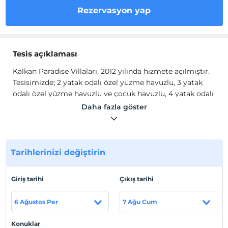
Rezervasyon yap
Tesis açıklaması
Kalkan Paradise Villaları, 2012 yılında hizmete açılmıştır.
Tesisimizde; 2 yatak odalı özel yüzme havuzlu, 3 yatak
odalı özel yüzme havuzlu ve çocuk havuzlu, 4 yatak odalı
özel yüzme havuzlu ve çocuk havuzlu ile 5 yatak odalı
Daha fazla göster
özel yüzme havuzlu ve çocuk havuzlu villalar
bulunmaktadır. Tüm villalarımız full deniz manzaralıdır.
Villa dizayn olarak MÜŞTERİ RAHATLIĞI düşünülmüş özel
dizayndır. Ayrıca villamız içindeki mutfağımız ankastre
Tarihlerinizi değiştirin
olup villa toplamda tesis içinde 16 villa mevcut olup her
villanın kendine özel havuzu ve barbekü olanağı mevcut
Giriş tarihi
Çıkış tarihi
olup 4 ve 5 yatak odalı villalarımızda masa tenisi
mevcuttur.
6 Ağustos Per
7 Ağu Cum
Tesis içerisinde ayrıca havuz başı restoran ve bar
Konuklar