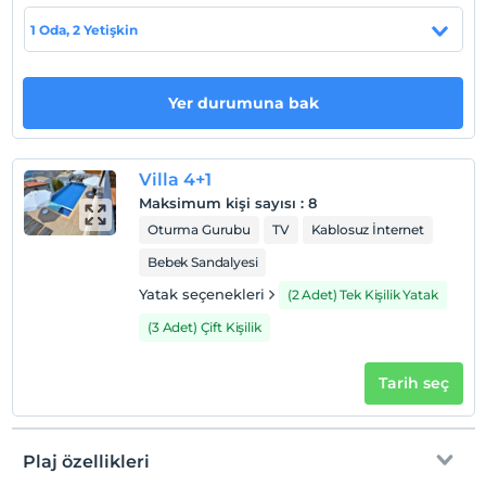
mevcuttur. Dileyen misafirlerimiz, ücret karşılığında bu
alanlardan faydalanabilirler.
1 Oda, 2 Yetişkin
Tesis lokasyon bilgileri
Kaş /Kalkan'da kuş bakışı konumlanmaktadır. Tesisimiz,
Yer durumuna bak
Kalkan merkeze 2 km mesafededir.
Sahil
Villa 4+1
Kalkan Plajı’na araçla 3 dakika, Kaputaş Plajı’na 5 dakika
Maksimum kişi sayısı
:
8
ve Patara Plajı’na 15 dakika mesafededir.
Oturma Gurubu
TV
Kablosuz İnternet
Bebek Sandalyesi
Yatak seçenekleri
(2 Adet) Tek Kişilik Yatak
Haritada Göster
(3 Adet) Çift Kişilik
Otel koşulları
Tarih seç
Check/in
En erken saat 15:00 ve sonrası
Plaj özellikleri
Check/out