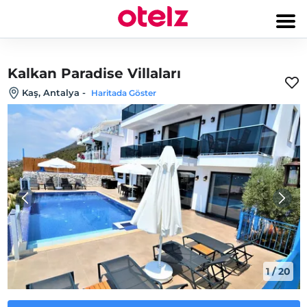
Kalkan Paradise Villaları
Kaş, Antalya
-
Haritada Göster
1
/
20