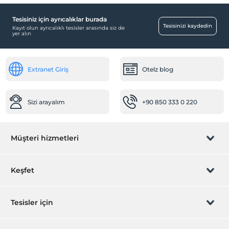
Tesisiniz için ayrıcalıklar burada
Havuz
Tesisinizi kaydedin
Kayıt olun ayrıcalıklı tesisler arasında siz de
yer alın
Açık Yüzme Havuzu
Bebek
Extranet Giriş
Otelz blog
Bebek karyolası
Diğer
Sizi arayalım
+90 850 333 0 220
Klima
Öne Çıkan Özellikler
Müşteri hizmetleri
Deniz manzarası
Ortak Alanlar
Rezervasyon yönet
Keşfet
Güneşlenme terası
Bahçe
Sizi arayalım
Hediye Kart
Tesisler için
İştirak olun
ZPara Nedir?