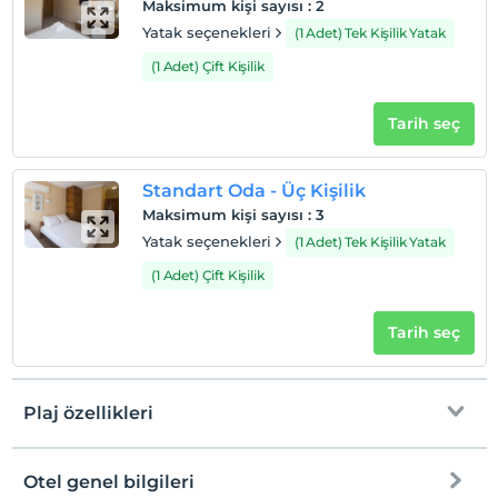
En geç saat 12:00 ve öncesi
Maksimum kişi sayısı
:
2
Yatak seçenekleri
(1 Adet) Tek Kişilik Yatak
Evcil Hayvan
Evcil hayvan barınabilir
(1 Adet) Çift Kişilik
Sigara
Odalarda sigara içilmez
Tarih seç
Çocuklar
2 yaşına kadar olan bebekler ücretsizdir.
Standart Oda - Üç Kişilik
Her bir oda için 6 yaşına kadar 1 çocuk ücretsizdir
Maksimum kişi sayısı
:
3
Yatak seçenekleri
(1 Adet) Tek Kişilik Yatak
(1 Adet) Çift Kişilik
Tarih seç
Plaj özellikleri
Otel genel bilgileri
Plaja