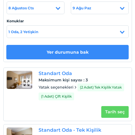
ücretsiz Wifi mevcuttur.
8 Ağustos Cts
9 Ağu Paz
Tesis lokasyon bilgileri
Konuklar
Doğanın içinde huzur ve aile sıcaklığında bir ortam
vadediyoruz. Yeşillikler içinde yer alan bahçemizde havuz
1 Oda, 2 Yetişkin
başında kahvaltınızı edebilir, gün içinde ve akşam
yiyecek ve içecek hizmetimizden yararlanabilirsiniz.
Odalarımızda LCD TV, Klima, Minibar ve ücretsiz Wifi
Yer durumuna bak
mevcuttur.
Standart Oda
Haritada Göster
Maksimum kişi sayısı
:
3
Yatak seçenekleri
(2 Adet) Tek Kişilik Yatak
(1 Adet) Çift Kişilik
Otel koşulları
Tarih seç
Check/in
En erken saat 13:00 ve sonrası
Check/out
Standart Oda - Tek Kişilik