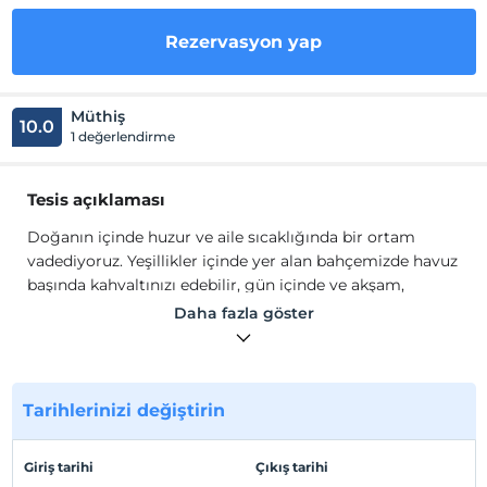
Rezervasyon yap
Müthiş
10.0
1 değerlendirme
Tesis açıklaması
Doğanın içinde huzur ve aile sıcaklığında bir ortam
vadediyoruz. Yeşillikler içinde yer alan bahçemizde havuz
başında kahvaltınızı edebilir, gün içinde ve akşam,
yiyecek ve içecek hizmetimizden yararlanabilirsiniz.
Daha fazla göster
Odalarımızda LCD TV, Klima, Minibar, emanet kasası ve
ücretsiz Wifi mevcuttur.
Doğanın içinde huzur ve aile sıcaklığında bir ortam
vadediyoruz. Yeşillikler içinde yer alan bahçemizde havuz
Tarihlerinizi değiştirin
başında kahvaltınızı edebilir, gün içinde ve akşam,
yiyecek ve içecek hizmetimizden yararlanabilirsiniz.
Giriş tarihi
Çıkış tarihi
Odalarımızda LCD TV, Klima, Minibar, emanet kasası ve