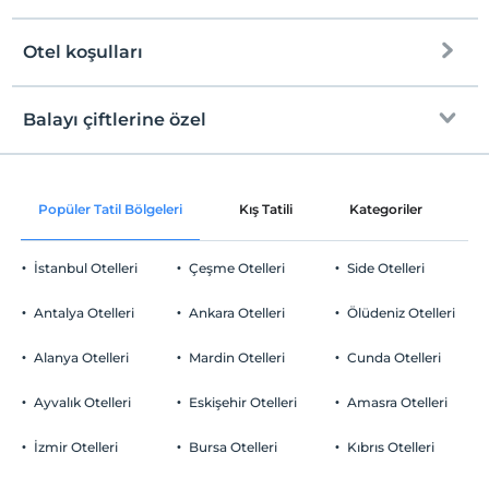
Kum, çakıl karışık plaj
Otel koşulları
Internet
Kıyıda sığ deniz
Check/in
Ücretsiz Wi-fi
En erken saat 13:00 ve sonrası
Balayı çiftlerine özel
Şezlong & Şemsiye
Ortak alanlar ve tüm odalar
Check/out
En geç saat 12:00 ve öncesi
Odaya şarap ikramı
Evcil Hayvan
Popüler Tatil Bölgeleri
Kış Tatili
Kategoriler
P
Evcil hayvan barınabilir
İndirimli transfer hizmeti
Sigara
İstanbul Otelleri
Çeşme Otelleri
Side Otelleri
Odalarda sigara içilmez
Müsaitliğe göre bir üst sınıf odaya upgrade
Otopark
Çocuklar
Antalya Otelleri
Ankara Otelleri
Ölüdeniz Otelleri
Odaya meyve sepeti ikramı
2 yaşına kadar olan bebekler ücretsizdir.
Ücretsiz Halka Açık Otopark
Her bir oda için 6 yaşına kadar 1 çocuk ücretsizdir
Alanya Otelleri
Mardin Otelleri
Cunda Otelleri
Otopark (Tesis disinda)
Ayvalık Otelleri
Eskişehir Otelleri
Amasra Otelleri
İzmir Otelleri
Bursa Otelleri
Kıbrıs Otelleri
Diğer