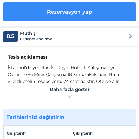
Rezervasyon yap
Müthiş
8.5
61 değerlendirme
Tesis açıklaması
İstanbul'da yer alan İst Royal Hotel 1, Süleymaniye
Camii'ne ve Mısır Çarşısı'na 18 km uzaklıktadır. Bu 4
yıldızlı otelin resepsiyonu 24 saat açıktır. Otelde aile
odaları bulunmaktadır.
Daha fazla göster
Konuk odalarında klima, düz ekran uydu TV, minibar, su
ısıtıcısı, duş, ücretsiz banyo malzemeleri ve çalışma
masası vardır. Tüm konaklama birimlerinde özel banyo,
saç kurutma makinesi ve nevresimler mevcuttur.
Tarihlerinizi değiştirin
Tesis lokasyon bilgileri
Giriş tarihi
Çıkış tarihi
Otel, Haliç Kongre Merkezi'ne ve Sultanahmet Camii'ne