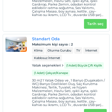
Malzemeleri, Havlu Seti, ışıklı ayna, ışıklı
Çocuklar
Gardırop, Parke Zemin, odadan kontrol
edilebilir ısıtma-soğutma, Ses Yalıtımı,
2 yaşına kadar olan bebekler ücretsizdir.
Çalışma Masası, boy aynası, kettle , çay–
kahve-su ikramı, LCD Tv , duvarda USB şarj
Her bir oda için 1. çocuk 4 yaşına kadar ücretsizdir
ünitesi,
Her bir oda için 2. çocuk 4 yaşına kadar ücretsizdir
Tarih seç
Standart Oda
Maksimum kişi sayısı
:
2
Klima
Oturma Gurubu
TV
İnternet
Kablosuz İnternet
Yatak seçenekleri
(1 Adet) Büyük Çift Kişilik
(1 Adet) Çekyat/Kanepe
30 m2 1 Yatak Odası ve , 1 Banyo (Duşakabin /
WC) Banyo Özellikleri Duş, Saç Kurutma
Makinesi, Terlik, Tuvalet, ve hijyen
Malzemeleri, Havlu Seti, ışıklı ayna, ışıklı
Gardırop, Parke Zemin, odadan kontrol
edilebilir ısıtma-soğutma, Ses Yalıtımı,
Çalışma Masası, boy aynası, kettle , çay–
kahve-su ikramı, LCD Tv , duvarda USB şarj
ünitesi,