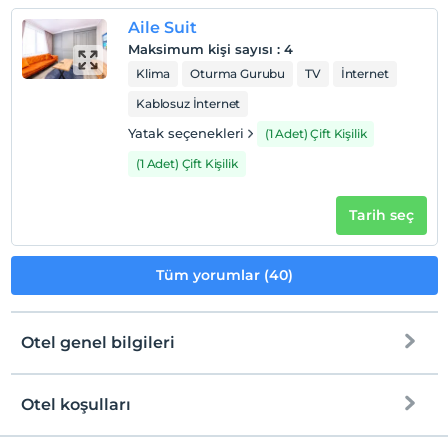
Aile Suit
Maksimum kişi sayısı
:
4
Klima
Oturma Gurubu
TV
İnternet
Kablosuz İnternet
Yatak seçenekleri
(1 Adet) Çift Kişilik
(1 Adet) Çift Kişilik
Tarih seç
Tüm yorumlar (40)
Otel genel bilgileri
Otel koşulları
Internet
Check/in