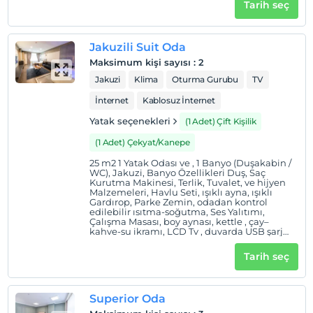
Tarih seç
Jakuzili Suit Oda
Maksimum kişi sayısı
:
2
Jakuzi
Klima
Oturma Gurubu
TV
İnternet
Kablosuz İnternet
Yatak seçenekleri
(1 Adet) Çift Kişilik
(1 Adet) Çekyat/Kanepe
25 m2 1 Yatak Odası ve , 1 Banyo (Duşakabin /
WC), Jakuzi, Banyo Özellikleri Duş, Saç
Kurutma Makinesi, Terlik, Tuvalet, ve hijyen
Malzemeleri, Havlu Seti, ışıklı ayna, ışıklı
Gardırop, Parke Zemin, odadan kontrol
edilebilir ısıtma-soğutma, Ses Yalıtımı,
Çalışma Masası, boy aynası, kettle , çay–
kahve-su ikramı, LCD Tv , duvarda USB şarj
ünitesi,
Tarih seç
Superior Oda