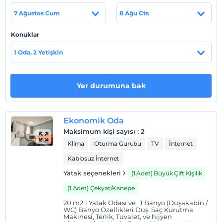
19 km uzaklıktadır. En yakın havaalanı olan İstanbul
7 Ağustos Cum
8 Ağu Cts
Havaalanı 34 km mesafededir.
Konuklar
1 Oda, 2 Yetişkin
Haritada Göster
Yer durumuna bak
Otel koşulları
Check/in
En erken saat 14:00 ve sonrası
Ekonomik Oda
Maksimum kişi sayısı
:
2
Check/out
Klima
Oturma Gurubu
TV
İnternet
En geç saat 11:00 ve öncesi
Kablosuz İnternet
Evcil Hayvan
Evcil hayvan barınabilir
Yatak seçenekleri
(1 Adet) Büyük Çift Kişilik
Sigara
(1 Adet) Çekyat/Kanepe
Sigara içilen alanlar var
20 m2 1 Yatak Odası ve , 1 Banyo (Duşakabin /
WC) Banyo Özellikleri Duş, Saç Kurutma
Giriş saatleri
Makinesi, Terlik, Tuvalet, ve hijyen