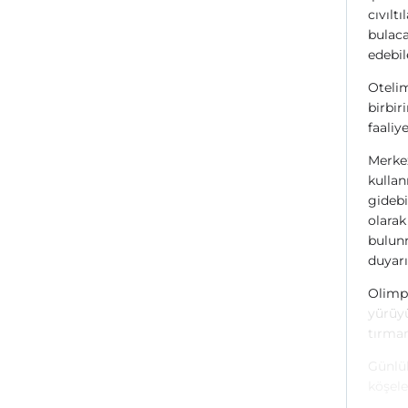
cıvılt
bulaca
edebil
Otelim
birbir
faaliy
Merkez
kullan
gidebi
olarak
bulunm
duyarı
Olimpo
yürüyü
tırman
Günlük
köşele