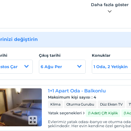
 lokasyon bilgileri
Daha fazla göster
utik Otel Antalya, Kemer ilçesinin Çıralı mevkiinde
aktadır. Antalya Havaalanı'na 85 km, Kemer Otogarı'na 36
klıktadır. Çıralı Merkez'e 400 m, denize 500 m mesafededir.
az kaynaklarından oluşan alevlerin hiç sönmediği Yanartaş'a
rinizi değiştirin
 uzaklıktadır. Özellikle akşam saatleri gitmeniz gereken,
üne baktığınızda samanyolunu izleyebileceğiniz, görülmesi
muhteşem bir görsel şölen sunar.
arihi
Çıkış tarihi
Konuklar
stos Çar
6 Ağu Per
1 Oda, 2 Yetişkin
e yürüme mesafesindedir.
1+1 Apart Oda - Balkonlu
Maksimum kişi sayısı
:
4
Klima
Oturma Gurubu
Düz Ekran TV
T
Yatak seçenekleri
(1 Adet) Çift Kişilik
(1 A
Evlerimiz yatak odası-banyo ve oturma odas
şeklindedir. Her evin kendine özel geniş 