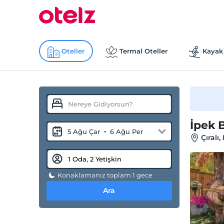
Oteller
Termal Oteller
Kayak 
İpek 
-
5 Ağu Çar
6 Ağu Per
Çıralı
Konaklamanız toplam 1 gece
Ara