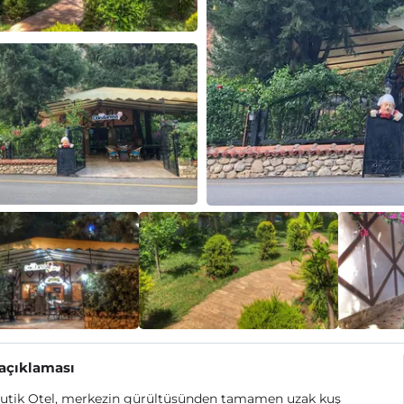
 açıklaması
Butik Otel, merkezin gürültüsünden tamamen uzak kuş