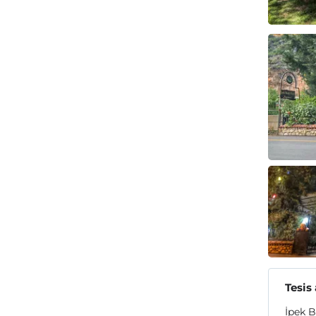
Tesis
İpek 