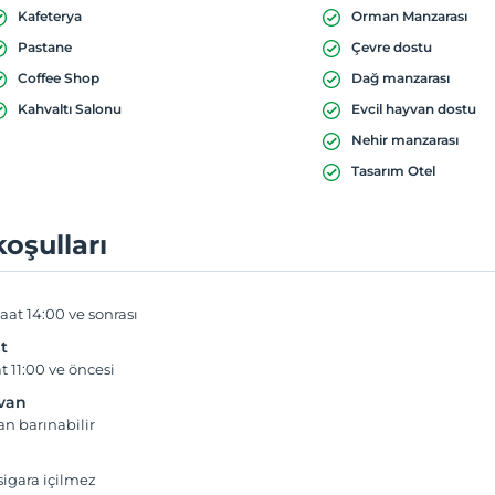
Kafeterya
Orman Manzarası
Pastane
Çevre dostu
Coffee Shop
Dağ manzarası
Kahvaltı Salonu
Evcil hayvan dostu
Nehir manzarası
Tasarım Otel
koşulları
aat 14:00 ve sonrası
t
t 11:00 ve öncesi
yvan
an barınabilir
igara içilmez