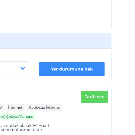
Yer durumuna bak
Tarih seç
V
İnternet
Kablosuz İnternet
det) Çekyat/Kanepe
ı-mutfak olarak 1+1 Apart
balkonu bulunmaktadır.