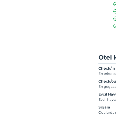
Otel 
Check/in
En erken s
Check/ou
En geç saa
Evcil Ha
Evcil hayv
Sigara
Odalarda s