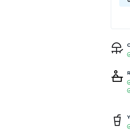
O
R
Y