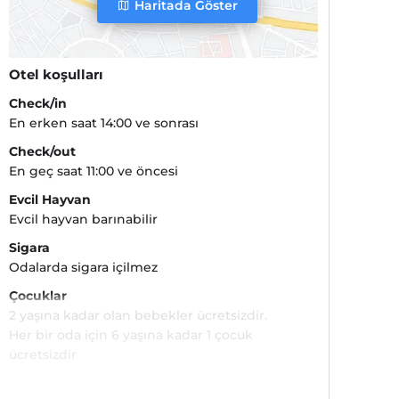
Haritada Göster
Otel koşulları
Check/in
En erken saat 14:00 ve sonrası
Check/out
En geç saat 11:00 ve öncesi
Evcil Hayvan
Evcil hayvan barınabilir
Sigara
Odalarda sigara içilmez
Çocuklar
2 yaşına kadar olan bebekler ücretsizdir.
Her bir oda için 6 yaşına kadar 1 çocuk
ücretsizdir