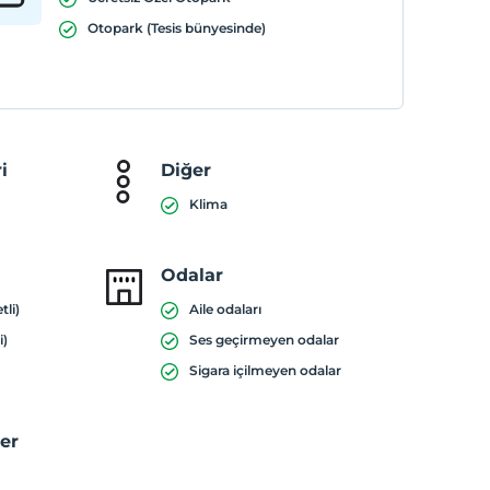
Otopark (Tesis bünyesinde)
i
Diğer
Klima
Odalar
tli)
Aile odaları
i)
Ses geçirmeyen odalar
Sigara içilmeyen odalar
ler