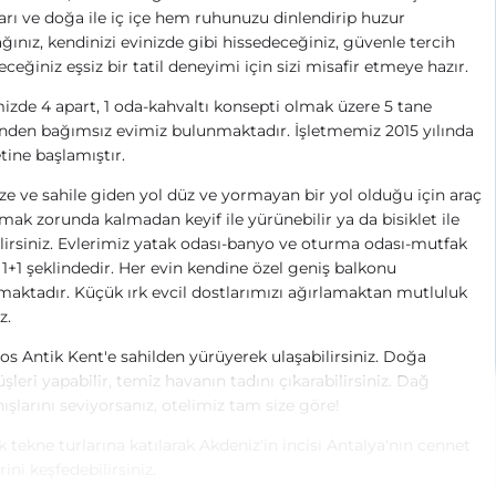
ıları ve doğa ile iç içe hem ruhunuzu dinlendirip huzur
ğınız, kendinizi evinizde gibi hissedeceğiniz, güvenle tercih
eceğiniz eşsiz bir tatil deneyimi için sizi misafir etmeye hazır.
izde 4 apart, 1 oda-kahvaltı konsepti olmak üzere 5 tane
inden bağımsız evimiz bulunmaktadır. İşletmemiz 2015 yılında
etine başlamıştır.
e ve sahile giden yol düz ve yormayan bir yol olduğu için araç
mak zorunda kalmadan keyif ile yürünebilir ya da bisiklet ile
lirsiniz. Evlerimiz yatak odası-banyo ve oturma odası-mutfak
 1+1 şeklindedir. Her evin kendine özel geniş balkonu
aktadır. Küçük ırk evcil dostlarımızı ağırlamaktan mutluluk
z.
s Antik Kent'e sahilden yürüyerek ulaşabilirsiniz. Doğa
şleri yapabilir, temiz havanın tadını çıkarabilirsiniz. Dağ
ışlarını seviyorsanız, otelimiz tam size göre!
 tekne turlarına katılarak Akdeniz'in incisi Antalya'nın cennet
rini keşfedebilirsiniz.