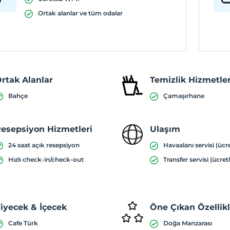
Ortak alanlar ve tüm odalar
rtak Alanlar
Temizlik Hizmetler
Bahçe
Çamaşırhane
esepsiyon Hizmetleri
Ulaşım
24 saat açık resepsiyon
Havaalanı servisi (ücre
Hızlı check-in/check-out
Transfer servisi (ücretl
iyecek & İçecek
Öne Çıkan Özellik
Cafe Türk
Doğa Manzarası