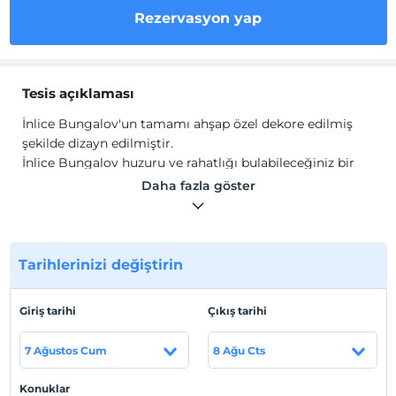
Rezervasyon yap
Tesis açıklaması
İnlice Bungalov'un tamamı ahşap özel dekore edilmiş
şekilde dizayn edilmiştir.
İnlice Bungalov huzuru ve rahatlığı bulabileceğiniz bir
tesis olup, havuzunda keyifli anlar geçirebilirsiniz.
Daha fazla göster
Tesis lokasyon bilgileri
Tesis, Muğla Fethiye'de konumlanmaktadır.
Tarihlerinizi değiştirin
Sahil
Plaja 3 km. uzaklıktadır.
Giriş tarihi
Çıkış tarihi
7 Ağustos Cum
8 Ağu Cts
Haritada Göster
Konuklar