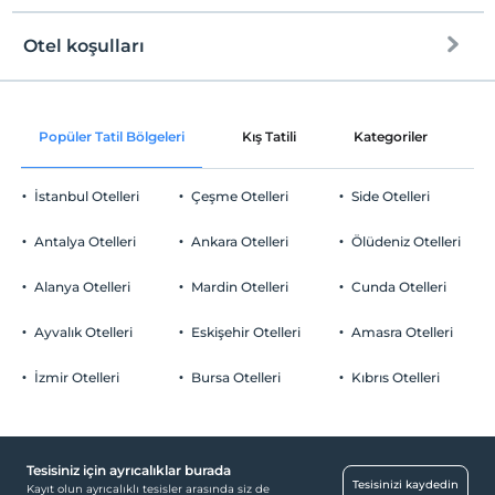
Otel koşulları
Internet
Check/in
Ücretsiz Wi-fi
En erken saat 14:00 ve sonrası
Popüler Tatil Bölgeleri
Kış Tatili
Kategoriler
P
Ortak alanlar ve tüm odalar
Check/out
En geç saat 10:00 ve öncesi
İstanbul Otelleri
Çeşme Otelleri
Side Otelleri
Evcil Hayvan
5 kg'a kadar evcil hayvan barınabilir.
Antalya Otelleri
Ankara Otelleri
Ölüdeniz Otelleri
Sigara
Sigara içilen alanlar var
Alanya Otelleri
Mardin Otelleri
Cunda Otelleri
Otopark
Çocuklar
2 yaşına kadar olan bebekler ücretsizdir.
Ücretsiz Özel Otopark
Ayvalık Otelleri
Eskişehir Otelleri
Amasra Otelleri
Tesisin ücretsiz çocuk politkası yoktur
Otopark (Tesis bünyesinde)
İzmir Otelleri
Bursa Otelleri
Kıbrıs Otelleri
Tesisiniz için ayrıcalıklar burada
Havuz
Tesisinizi kaydedin
Kayıt olun ayrıcalıklı tesisler arasında siz de