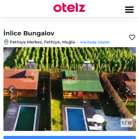
İnlice Bungalov
Fethiye Merkez, Fethiye, Muğla
-
Haritada Göster
1
/
12