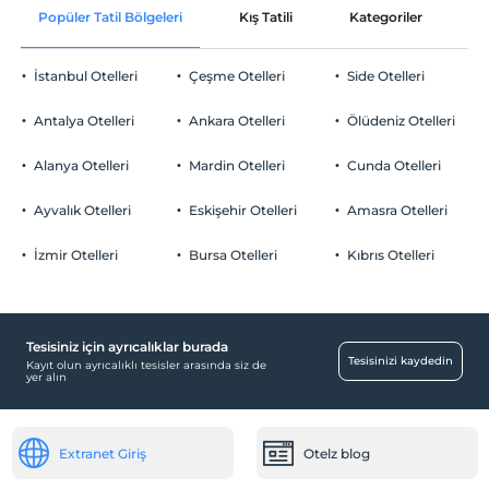
Popüler Tatil Bölgeleri
Kış Tatili
Kategoriler
P
Ortak alanlar ve tüm odalar
Check/out
En geç saat 11:00 ve öncesi
İstanbul Otelleri
Çeşme Otelleri
Side Otelleri
Evcil Hayvan
Evcil hayvan kabul edilmemektedir.
Antalya Otelleri
Ankara Otelleri
Ölüdeniz Otelleri
Sigara
Sigara içilen alanlar var
Alanya Otelleri
Mardin Otelleri
Cunda Otelleri
Otopark
Çocuklar
2 yaşına kadar olan bebekler ücretsizdir.
Ücretli Özel Otopark
Ayvalık Otelleri
Eskişehir Otelleri
Amasra Otelleri
Tesisin ücretsiz çocuk politkası yoktur
Otopark (Tesis disinda)
İzmir Otelleri
Bursa Otelleri
Kıbrıs Otelleri
Tesisiniz için ayrıcalıklar burada
Diğer
Tesisinizi kaydedin
Kayıt olun ayrıcalıklı tesisler arasında siz de
yer alın
Isıtma
Klima
Extranet Giriş
Otelz blog