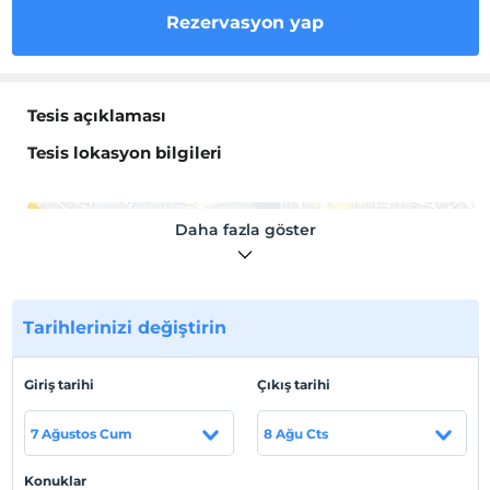
Rezervasyon yap
Tesis açıklaması
Tesis lokasyon bilgileri
Daha fazla göster
Haritada Göster
Tarihlerinizi değiştirin
Otel koşulları
Giriş tarihi
Çıkış tarihi
Check/in
En erken saat 12:00 ve sonrası
7 Ağustos Cum
8 Ağu Cts
Check/out
En geç saat 11:00 ve öncesi
Konuklar