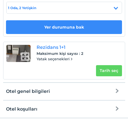
Evcil Hayvan
1 Oda, 2 Yetişkin
Evcil hayvan kabul edilmemektedir.
Sigara
Sigara içilen alanlar var
Yer durumuna bak
Çocuklar
2 yaşına kadar olan bebekler ücretsizdir.
Rezidans 1+1
Tesisin ücretsiz çocuk politkası yoktur
Maksimum kişi sayısı
:
2
Yatak seçenekleri
Tarih seç
Otel genel bilgileri
Otel koşulları
Internet
Check/in
Ücretsiz Wi-fi
En erken saat 12:00 ve sonrası