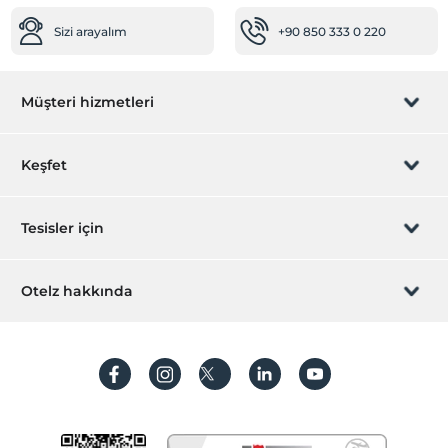
Sizi arayalım
+90 850 333 0 220
Müşteri hizmetleri
Rezervasyon yönet
Keşfet
Sizi arayalım
Hediye Kart
Tesisler için
İştirak olun
ZPara Nedir?
Hemen tesisinizi ekleyin
Otelz hakkında
İletişim
Üye girişi
Villa/Daire ekleyin
Hakkımızda
Sıkça sorulan sorular
Hesap oluştur
Sürdürülebilirlik
Kişisel Verilerin Korunması