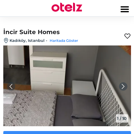
İncir Suite Homes
Kadıköy, Istanbul
-
Haritada Göster
1
/
10