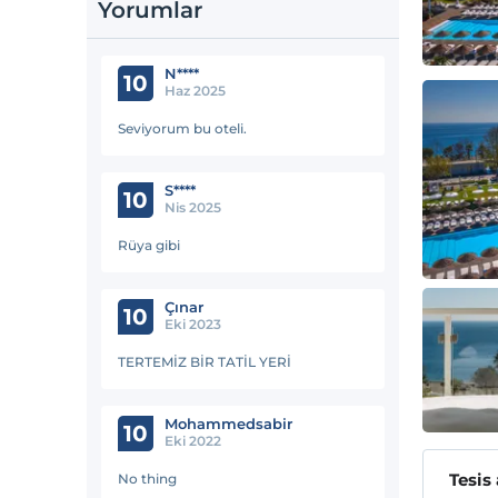
Yorumlar
N****
10
Haz 2025
Seviyorum bu oteli.
S****
10
Nis 2025
Rüya gibi
Çınar
10
Eki 2023
TERTEMİZ BİR TATİL YERİ
Mohammedsabir
10
Eki 2022
Tesis
No thing