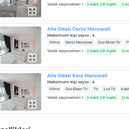
Yatak seçenekleri
(1 Adet) Çift Kişilik
(1 A
Aile Odasi Deniz Manzarali
Maksimum kişi sayısı
:
4
Klima
Deniz Manzarası
Düz Ekran TV
T
Yatak seçenekleri
(1 Adet) Çift Kişilik
(2 
Aile Odasi Kara Manzarali
Maksimum kişi sayısı
:
4
Klima
Düz Ekran TV
TV
Lcd TV
Kabl
Yatak seçenekleri
(1 Adet) Çift Kişilik
(2 