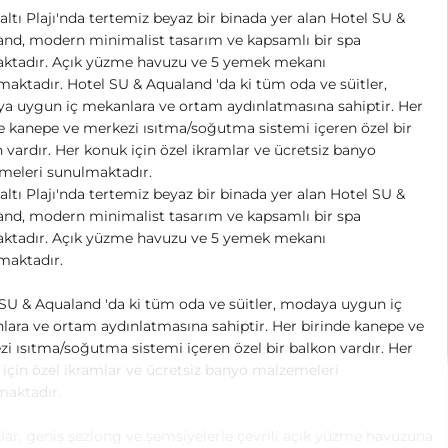
ltı Plajı'nda tertemiz beyaz bir binada yer alan Hotel SU &
nd, modern minimalist tasarım ve kapsamlı bir spa
ktadır. Açık yüzme havuzu ve 5 yemek mekanı
aktadır. Hotel SU & Aqualand 'da ki tüm oda ve süitler,
a uygun iç mekanlara ve ortam aydınlatmasına sahiptir. Her
e kanepe ve merkezi ısıtma/soğutma sistemi içeren özel bir
 vardır. Her konuk için özel ikramlar ve ücretsiz banyo
meleri sunulmaktadır.
ltı Plajı'nda tertemiz beyaz bir binada yer alan Hotel SU &
nd, modern minimalist tasarım ve kapsamlı bir spa
ktadır. Açık yüzme havuzu ve 5 yemek mekanı
maktadır.
SU & Aqualand 'da ki tüm oda ve süitler, modaya uygun iç
ara ve ortam aydınlatmasına sahiptir. Her birinde kanepe ve
i ısıtma/soğutma sistemi içeren özel bir balkon vardır. Her
için özel ikramlar ve ücretsiz banyo malzemeleri
maktadır.
ar, geniş şezlong ve şemsiyelerle çevrili açık yüzme havuzuna