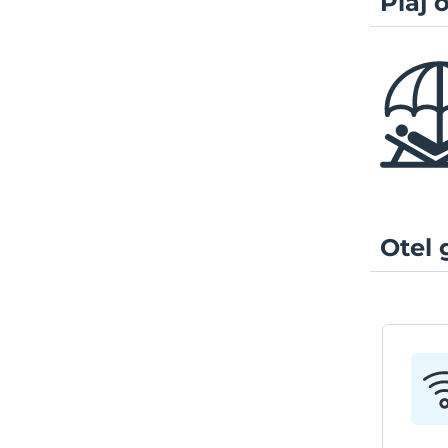
Plaj ö
Otel 