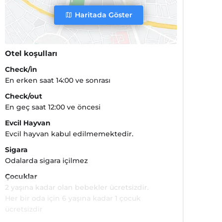
Haritada Göster
Otel koşulları
Check/in
En erken saat 14:00 ve sonrası
Check/out
En geç saat 12:00 ve öncesi
Evcil Hayvan
Evcil hayvan kabul edilmemektedir.
Sigara
Odalarda sigara içilmez
Çocuklar
2 yaşına kadar olan bebekler ücretsizdir.
Her bir oda için 6 yaşına kadar 1 çocuk
ücretsizdir