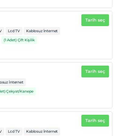
Tarih seç
V
Lcd TV
Kablosuz İnternet
(1 Adet) Çift Kişilik
Tarih seç
osuz İnternet
det) Çekyat/Kanepe
Tarih seç
V
Lcd TV
Kablosuz İnternet