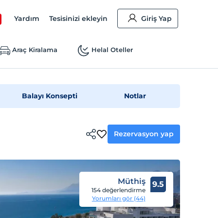
Yardım
Tesisinizi ekleyin
Giriş Yap
Araç Kiralama
Helal Oteller
Balayı Konsepti
Notlar
Rezervasyon yap
Müthiş
9.5
154 değerlendirme
Yorumları gör (44)