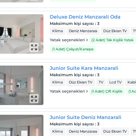
Stadyumu tesise 2,1 km uzaklıktadır.
Deluxe Deniz Manzarali Oda
ar, geniş şezlong ve şemsiyelerle çevrili açık yüzme havuzuna
Maksimum kişi sayısı
:
3
ilir. Spor yapmayı düşünen konuklar, iyi donanımlı spor
Klima
Deniz Manzarası
Düz Ekran TV
T
ndan veya tenis kortlarından yararlanabilirler. Halk plajı tesise
Yatak seçenekleri
(2 Adet) Tek Kişilik Yatak
tre uzaklıktadır. Konuklar plajda ek bir ücret karşılığında
g ve şemsiyelerden yararlanabilirler.
(1 Adet) Çekyat/Kanepe
Junior Suite Kara Manzarali
Maksimum kişi sayısı
:
3
Klima
Düz Ekran TV
TV
Lcd TV
Kabl
Yatak seçenekleri
(1 Adet) Çift Kişilik
(1 A
Junior Suite Deniz Manzarali
Maksimum kişi sayısı
:
3
Klima
Deniz Manzarası
Düz Ekran TV
T