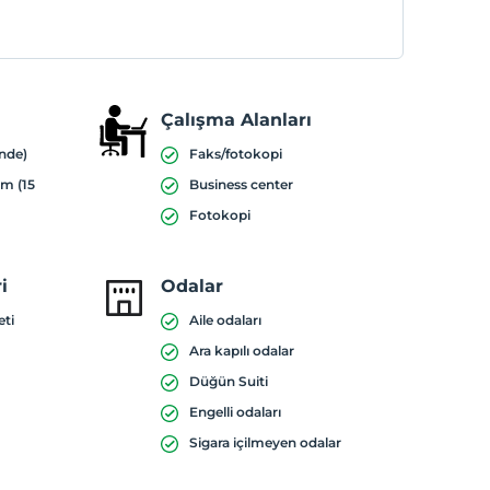
Çalışma Alanları
inde)
Faks/fotokopi
ım (15
Business center
Fotokopi
i
Odalar
eti
Aile odaları
Ara kapılı odalar
Düğün Suiti
Engelli odaları
Sigara içilmeyen odalar