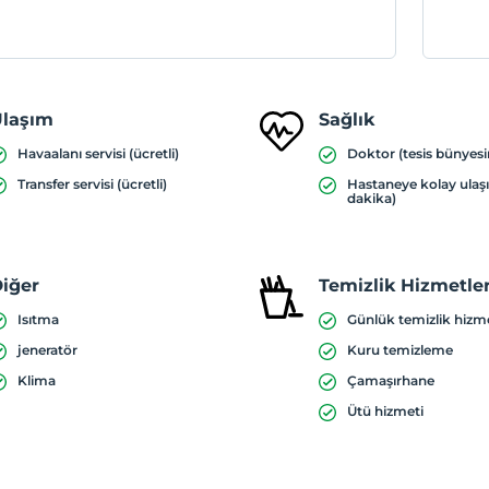
laşım
Sağlık
Havaalanı servisi (ücretli)
Doktor (tesis bünyes
Transfer servisi (ücretli)
Hastaneye kolay ulaş
dakika)
iğer
Temizlik Hizmetler
Isıtma
Günlük temizlik hizm
jeneratör
Kuru temizleme
Klima
Çamaşırhane
Ütü hizmeti