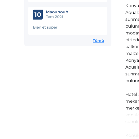
Konyaa
Maouhoub
Aquala
10
Tem 2021
sunma
bulunm
Bien et super
moday
birind
Tümü
balkon
malze
Konyaa
Aquala
sunma
bulun
Hotel 
mekanl
merkez
konuk 
sunul
Konukl