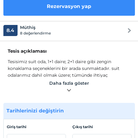
Rezervasyon yap
Müthiş
8.4
8 değerlendirme
Tesis açıklaması
Tesisimiz suit oda, 1+1 daire; 2+1 daire gibi zengin
konaklama seçeneklerini bir arada sunmaktadır. suit
odalarımız dahil olmak üzere; tümünde ihtiyaç
duyacağınız başta beyaz eşya (buzdolabı,ocak,çamaşır ve
Daha fazla göster
bulaşık makinesi,su ısıtıcı ve pratik kahve makinesi,ütü)
mobilya gurubu, klima, bağımsız kombi özelliklerinin
yanı sıra oda temizliği, havlu hizmeti 24 saat resepsiyon
hizmeti vermektedir.
Tarihlerinizi değiştirin
Tesisimiz suit oda, 1+1 daire; 2+1 daire gibi zengin
konaklama seçeneklerini bir arada sunmaktadır. suit
Giriş tarihi
Çıkış tarihi
odalarımız dahil olmak üzere; tümünde ihtiyaç
duyacağınız başta beyaz eşya (buzdolabı,ocak,çamaşır ve