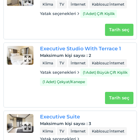
Klima
TV
İnternet
Kablosuz İnternet
Yatak seçenekleri
(1 Adet) Çift Kişilik
Tarih seç
Executive Studio With Terrace 1
Maksimum kişi sayısı
:
2
Klima
TV
İnternet
Kablosuz İnternet
Yatak seçenekleri
(1 Adet) Büyük Çift Kişilik
(1 Adet) Çekyat/Kanepe
Tarih seç
Executive Suite
Maksimum kişi sayısı
:
3
Klima
TV
İnternet
Kablosuz İnternet
Yatak seçenekleri