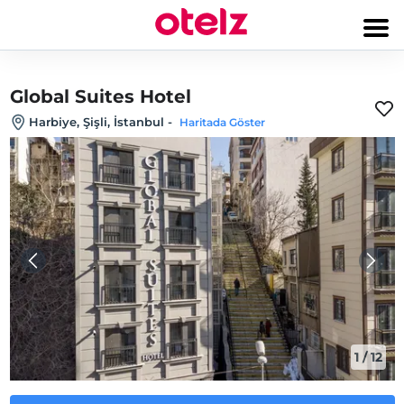
Global Suites Hotel
Harbiye, Şişli, İstanbul
-
Haritada Göster
1
/
12