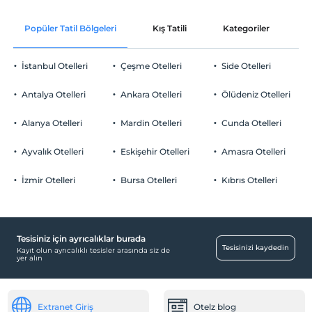
En geç saat 12:00 ve öncesi
Odaya meyve sepeti ikramı
Evcil Hayvan
Popüler Tatil Bölgeleri
Kış Tatili
Kategoriler
P
Evcil hayvan kabul edilmemektedir.
Sigara
İstanbul Otelleri
Çeşme Otelleri
Side Otelleri
Odalarda sigara içilmez
Otopark
Çocuklar
Antalya Otelleri
Ankara Otelleri
Ölüdeniz Otelleri
2 yaşına kadar olan bebekler ücretsizdir.
Ücretli Halka Açık Otopark
Her bir oda için 1. çocuk 6 yaşına kadar ücretsizdir
Alanya Otelleri
Mardin Otelleri
Cunda Otelleri
Otopark (Tesis disinda)
Her bir oda için 2. çocuk 6 yaşına kadar ücretsizdir
Ayvalık Otelleri
Eskişehir Otelleri
Amasra Otelleri
İzmir Otelleri
Bursa Otelleri
Kıbrıs Otelleri
Ulaşım
Transfer servisi (ücretli)
Tesisiniz için ayrıcalıklar burada
Engelli
Tesisinizi kaydedin
Kayıt olun ayrıcalıklı tesisler arasında siz de
yer alın
Ana kapı giriş düz ayaktır
Odalar
Extranet Giriş
Otelz blog
Aile odaları