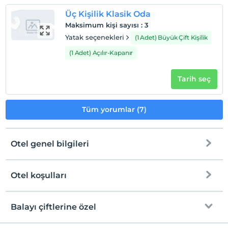
Üç Kişilik Klasik Oda
Maksimum kişi sayısı
:
3
Yatak seçenekleri
(1 Adet) Büyük Çift Kişilik
(1 Adet) Açılır-Kapanır
Tarih seç
Tüm yorumlar (7)
Otel genel bilgileri
Otel koşulları
Internet
Check/in
Ücretsiz Wi-fi
En erken saat 14:00 ve sonrası
Balayı çiftlerine özel
Ortak alanlar ve tüm odalar
Check/out