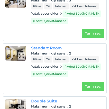
Maksimum kişi sayısı
:
3
En erken saat 14:00 ve sonrası
Klima
TV
İnternet
Kablosuz İnternet
Check/out
Yatak seçenekleri
(1 Adet) Büyük Çift Kişilik
En geç saat 12:00 ve öncesi
(1 Adet) Çekyat/Kanepe
Evcil Hayvan
Evcil hayvan kabul edilmemektedir.
Tarih seç
Sigara
Odalarda sigara içilmez
Standart Room
Çocuklar
Maksimum kişi sayısı
:
2
2 yaşına kadar olan bebekler ücretsizdir.
Klima
TV
İnternet
Kablosuz İnternet
Her bir oda için 1. çocuk 6 yaşına kadar ücretsizdir
Yatak seçenekleri
(1 Adet) Büyük Çift Kişilik
Her bir oda için 2. çocuk 6 yaşına kadar ücretsizdir
(1 Adet) Çekyat/Kanepe
Tarih seç
Double Suite
Maksimum kişi sayısı
:
2