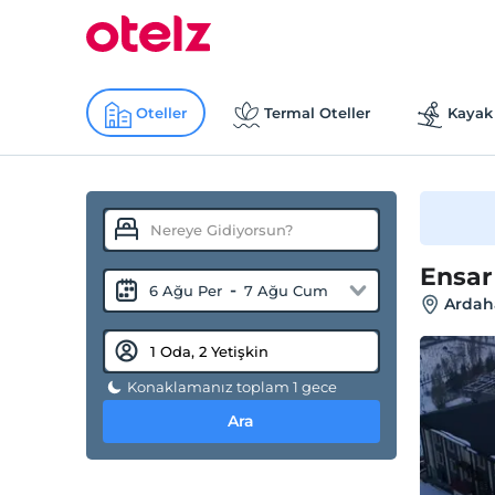
Oteller
Termal Oteller
Kayak 
Ensar
-
6 Ağu Per
7 Ağu Cum
Ardah
Konaklamanız toplam 1 gece
Ara