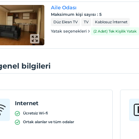
Aile Odası
Maksimum kişi sayısı
:
5
Düz Ekran TV
TV
Kablosuz İnternet
Yatak seçenekleri
(2 Adet) Tek Kişilik Yatak
genel bilgileri
Internet
Ücretsiz Wi-fi
Ortak alanlar ve tüm odalar