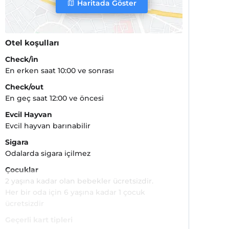
Haritada Göster
Otel koşulları
Check/in
En erken saat 10:00 ve sonrası
Check/out
En geç saat 12:00 ve öncesi
Evcil Hayvan
Evcil hayvan barınabilir
Sigara
Odalarda sigara içilmez
Çocuklar
2 yaşına kadar olan bebekler ücretsizdir.
Her bir oda için 6 yaşına kadar 1 çocuk
ücretsizdir
Geçerli kart tipleri