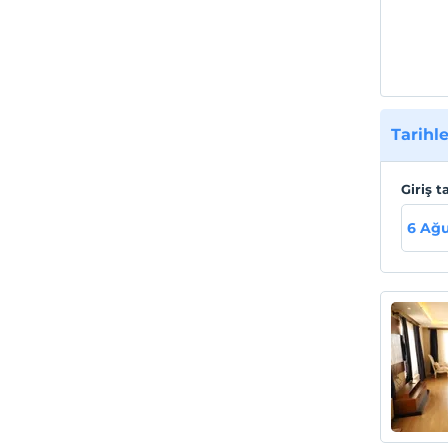
Tarihle
Giriş t
6 Ağu