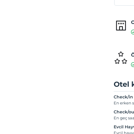
O
Ö
Otel 
Check/in
En erken s
Check/ou
En geç saa
Evcil Ha
Evcil hayv