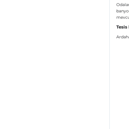
Odalar
banyo 
mevcu
Tesis
Ardah