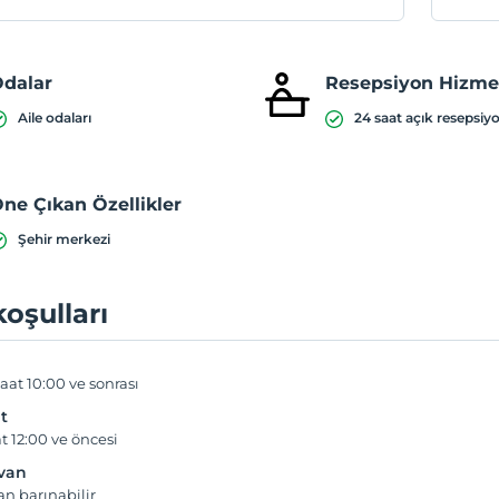
dalar
Resepsiyon Hizmet
Aile odaları
24 saat açık resepsiy
ne Çıkan Özellikler
Şehir merkezi
koşulları
aat 10:00 ve sonrası
t
t 12:00 ve öncesi
yvan
an barınabilir