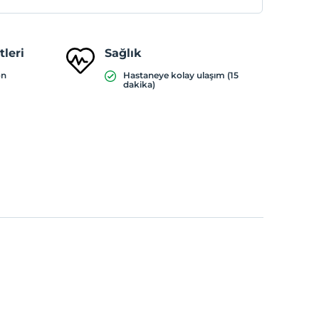
leri
Sağlık
on
Hastaneye kolay ulaşım (15
dakika)