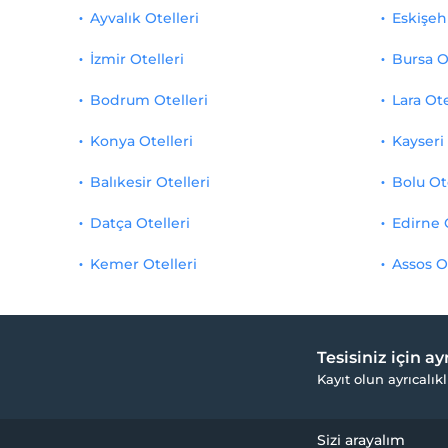
Ayvalık Otelleri
Eskişehi
İzmir Otelleri
Bursa O
Bodrum Otelleri
Lara Ote
Konya Otelleri
Kayseri 
Balıkesir Otelleri
Bolu Ot
Datça Otelleri
Edirne 
Kemer Otelleri
Assos O
Tesisiniz için a
Kayıt olun ayrıcalıkl
Sizi arayalım