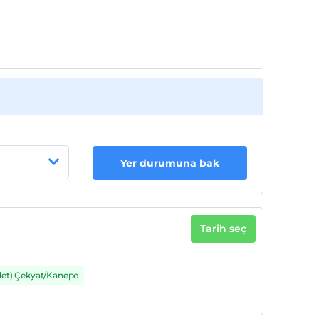
Yer durumuna bak
Tarih seç
det) Çekyat/Kanepe