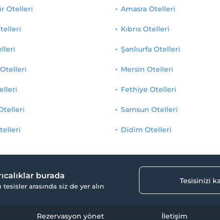
r Otelleri
Amasra Otelleri
telleri
Kıbrıs Otelleri
lleri
Şanlıurfa Otelleri
Otelleri
Mersin Otelleri
elleri
Fethiye Otelleri
Otelleri
Samsun Otelleri
telleri
Didim Otelleri
yrıcalıklar burada
Tesisinizi 
ı tesisler arasında siz de yer alın
Rezervasyon yönet
İletişim