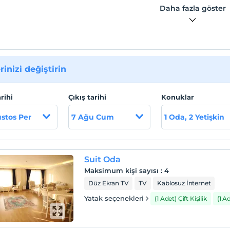
Daha fazla göster
rinizi değiştirin
arihi
Çıkış tarihi
Konuklar
stos Per
7 Ağu Cum
1 Oda, 2 Yetişkin
Suit Oda
Maksimum kişi sayısı
:
4
Düz Ekran TV
TV
Kablosuz İnternet
Yatak seçenekleri
(1 Adet) Çift Kişilik
(1 A