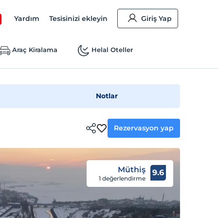
Yardım
Tesisinizi ekleyin
Giriş Yap
Araç Kiralama
Helal Oteller
Notlar
Rezervasyon yap
Müthiş
9.6
1 değerlendirme