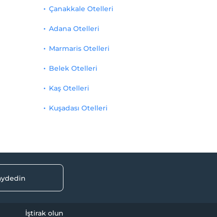
Çanakkale Otelleri
Adana Otelleri
Marmaris Otelleri
Belek Otelleri
Kaş Otelleri
Kuşadası Otelleri
kaydedin
İştirak olun