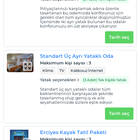
İhtiyaçlarınızı karşılamak adına özenle
tasarlanan bu odamızda konforunuz için
gerekli olan tüm ayrıcalıklar düşünülmüştür.
İçerisinde iki ayrı yatak bulunan bu odalar
konforunuzu en üst seviyeye çıkarıyor.
Tarih seç
Standart Üç Ayrı Yataklı Oda
Maksimum kişi sayısı
:
3
Klima
TV
Kablosuz İnternet
Yatak seçenekleri
(3 Adet) Tek Kişilik Yatak
Standart üç ayrı yataklı odalar tüm
beklentilerinizi karşılayacak şekilde
tasarlanmış olup geniş iş ve aile
seyahatlerinizde sizlere eşlik ediyor.
Tarih seç
Erciyes Kayak Tatil Paketi
Maksimum kişi sayısı
:
3