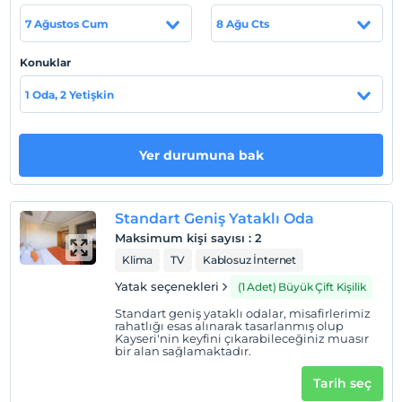
sunulmuştur. Otelimiz şehir merkezinde olup Erciyes
7 Ağustos Cum
8 Ağu Cts
Kayak Merkezi'ne ve Kapadokya Bölgesi'ne en yakın
noktada yer almaktadır. Siz değerli misafirlerimizin
Konuklar
seyahat ve iş yorgunluğundan kurtulacağınız aynı
zamanda işinizi takip etmek için her türlü (toplantı
1 Oda, 2 Yetişkin
salonu, hızlı internet bağlantısı, fax, bilgisayar, telefon...)
imkanı sunmaktadır. Odalarımızda ve tüm otel
genelinde ücretsiz wi-fi bulunmaktadır.
Yer durumuna bak
Tesis lokasyon bilgileri
Otelimiz Şehir Merkezinde bulunmaktadır. Tüm resmi
Standart Geniş Yataklı Oda
kurumlara ve özel hastaneler bölgesine çok yakın
Maksimum kişi sayısı
:
2
konumdadır.
Klima
TV
Kablosuz İnternet
Yatak seçenekleri
(1 Adet) Büyük Çift Kişilik
Standart geniş yataklı odalar, misafirlerimiz
Haritada Göster
rahatlığı esas alınarak tasarlanmış olup
Kayseri'nin keyfini çıkarabileceğiniz muasır
bir alan sağlamaktadır.
Otel koşulları
Tarih seç