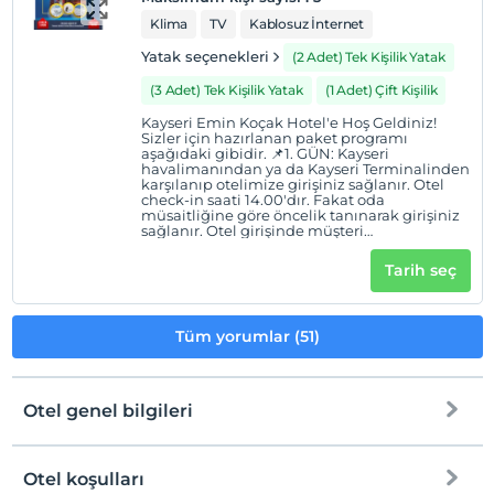
Klima
TV
Kablosuz İnternet
Yatak seçenekleri
(2 Adet) Tek Kişilik Yatak
(3 Adet) Tek Kişilik Yatak
(1 Adet) Çift Kişilik
Kayseri Emin Koçak Hotel'e Hoş Geldiniz!
Sizler için hazırlanan paket programı
aşağıdaki gibidir. 📌1. GÜN: Kayseri
havalimanından ya da Kayseri Terminalinden
karşılanıp otelimize girişiniz sağlanır. Otel
check-in saati 14.00'dır. Fakat oda
müsaitliğine göre öncelik tanınarak girişiniz
sağlanır. Otel girişinde müşteri
danışmanımız tarafından otel ve bölge
hakkında detaylı bilgi verilir.
Tarih seç
Dinlenebilmeniz için ilk güne herhangi bir
aktivite dahil edilmemiştir. 📌2. GÜN: 07.00
Erciyes manzaralı restoranımızda açıkbüfe
kahvaltımızı yaptıktan sonra otelimiz
Tüm yorumlar (51)
tarafından sizlere kayak ekipmanları tahsis
edilir. Daha sonra 08.30'da otelimizin
önünden Erciyes'e transferiniz sağlanır.
Transfer esnasında tam gün
kullanabileceğiniz skipass sizlere tahsis
Otel genel bilgileri
edilir. 09.30 saatlerinde Erciyes Kayak
Merkezine varışınız sağlanır. 16.45'e kadar
Erciyeste dilediğiniz kadar kayak
yapabilirsiniz! 17.00'a tekrardan Erciyes'ten
Otel koşulları
otelimize transfer sağlanır. Otelimize
vardıktan sonra dilediğiniz saatte akşam