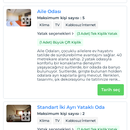
Check/in
En erken saat 14:00 ve sonrası
Aile Odası
Maksimum kişi sayısı
:
5
Check/out
Klima
TV
Kablosuz İnternet
En geç saat 12:00 ve öncesi
Yatak seçenekleri
(3 Adet) Tek Kişilik Yatak
Evcil Hayvan
Evcil hayvan kabul edilmemektedir.
(1 Adet) Büyük Çift Kişilik
Sigara
Aile Odaları, çocuklu ailelere ev hayatını
tatilde de sürdürebilme avantajını sağlar. 40
Odalarda sigara içilmez
metrekare alana sahip. 2 yatak odasıyla
konforlu bir konaklama deneyimi
Giriş saatleri
yaşayacağınız suitlerde, bir odada da banyo
bulunuyor. Suitlerde, girişte bulunan holden
Çocuklar
odalara ayrı kapılarla giriş mevcut. Renkleri,
tasarımı, şık dekorasyonu ile tatilinize renk
2 yaşına kadar olan bebekler ücretsizdir.
katacak.
Tesisin ücretsiz çocuk politkası yoktur
Tarih seç
Standart İki Ayrı Yataklı Oda
Maksimum kişi sayısı
:
2
Klima
TV
Kablosuz İnternet
Yatak seçenekleri
(2 Adet) Tek Kişilik Yatak