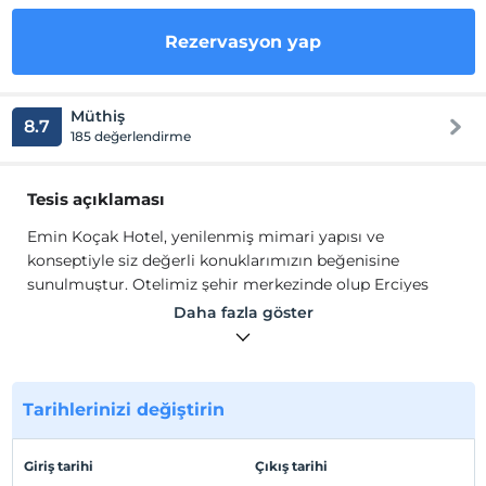
Rezervasyon yap
Müthiş
8.7
185 değerlendirme
Tesis açıklaması
Emin Koçak Hotel, yenilenmiş mimari yapısı ve
konseptiyle siz değerli konuklarımızın beğenisine
sunulmuştur. Otelimiz şehir merkezinde olup Erciyes
Kayak Merkezi'ne ve Kapadokya Bölgesi'ne en yakın
Daha fazla göster
noktada yer almaktadır. Siz değerli misafirlerimizin
seyahat ve iş yorgunluğundan kurtulacağınız aynı
zamanda işinizi takip etmek için her türlü (toplantı
salonu, hızlı internet bağlantısı, fax, bilgisayar, telefon...)
Tarihlerinizi değiştirin
imkanı sunmaktadır.
Emin Koçak Hotel, yenilenmiş mimari yapısı ve
Giriş tarihi
Çıkış tarihi
konseptiyle siz değerli konuklarımızın beğenisine