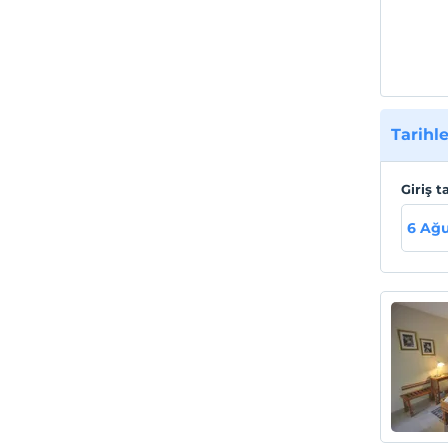
Tarihle
Giriş t
6 Ağu