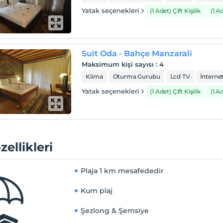
Yatak seçenekleri
(1 Adet) Çift Kişilik
(1 A
Suit Oda - Bahçe Manzarali
Maksimum kişi sayısı
:
4
Klima
Oturma Gurubu
Lcd TV
İnterne
Yatak seçenekleri
(1 Adet) Çift Kişilik
(1 A
zellikleri
Plaja
1 km mesafededir
Kum plaj
Şezlong & Şemsiye