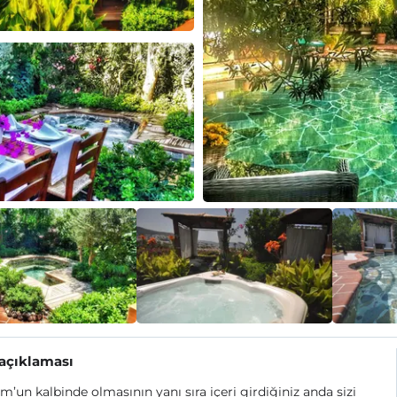
 açıklaması
’un kalbinde olmasının yanı sıra içeri girdiğiniz anda sizi