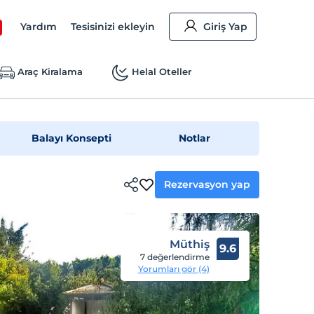
Yardım
Tesisinizi ekleyin
Giriş Yap
Araç Kiralama
Helal Oteller
Balayı Konsepti
Notlar
Rezervasyon yap
Müthiş
9.6
7 değerlendirme
Yorumları gör (4)