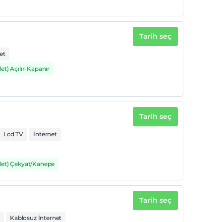
Tarih seç
et
det) Açılır-Kapanır
Tarih seç
Lcd TV
İnternet
det) Çekyat/Kanepe
Tarih seç
Kablosuz İnternet