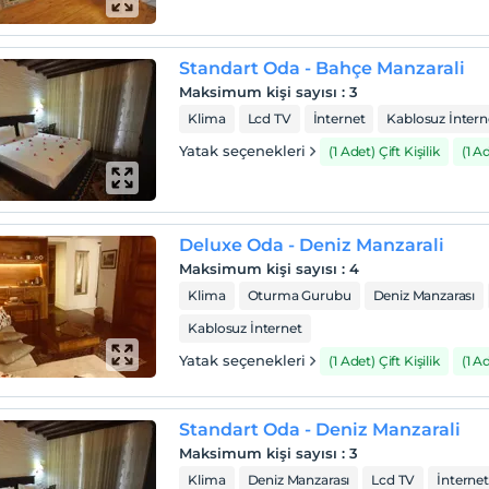
Standart Oda - Bahçe Manzarali
Maksimum kişi sayısı
:
3
Klima
Lcd TV
İnternet
Kablosuz İntern
Yatak seçenekleri
(1 Adet) Çift Kişilik
(1 A
Deluxe Oda - Deniz Manzarali
Maksimum kişi sayısı
:
4
Klima
Oturma Gurubu
Deniz Manzarası
Kablosuz İnternet
Yatak seçenekleri
(1 Adet) Çift Kişilik
(1 A
Standart Oda - Deniz Manzarali
Maksimum kişi sayısı
:
3
Klima
Deniz Manzarası
Lcd TV
İnternet