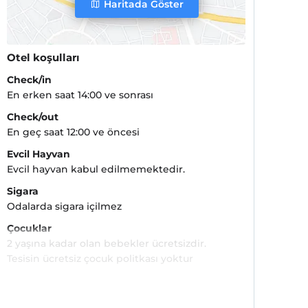
Haritada Göster
Otel koşulları
Check/in
En erken saat 14:00 ve sonrası
Check/out
En geç saat 12:00 ve öncesi
Evcil Hayvan
Evcil hayvan kabul edilmemektedir.
Sigara
Odalarda sigara içilmez
Çocuklar
2 yaşına kadar olan bebekler ücretsizdir.
Tesisin ücretsiz çocuk politkası yoktur