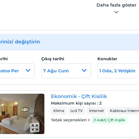
Daha fazla göster
rinizi değiştirin
arihi
Çıkış tarihi
Konuklar
stos Per
7 Ağu Cum
1 Oda, 2 Yetişkin
Ekonomik - Çift Kisilik
Maksimum kişi sayısı
:
2
Klima
Lcd TV
İnternet
Kablosuz İntern
Yatak seçenekleri
(1 Adet) Çift Kişilik