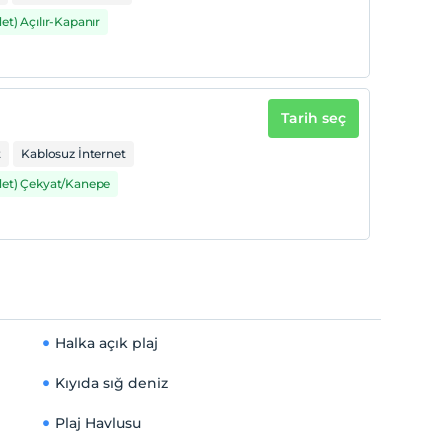
det) Açılır-Kapanır
Tarih seç
t
Kablosuz İnternet
det) Çekyat/Kanepe
Halka açık plaj
Kıyıda sığ deniz
Plaj Havlusu