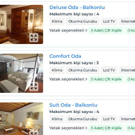
Deluxe Oda - Balkonlu
Maksimum kişi sayısı
:
4
Klima
Oturma Gurubu
Lcd TV
İnterne
Yatak seçenekleri
(1 Adet) Çift Kişilik
(1 A
Comfort Oda
Maksimum kişi sayısı
:
3
Klima
Oturma Gurubu
Lcd TV
İnterne
Yatak seçenekleri
(1 Adet) Çift Kişilik
(1 A
Suit Oda - Balkonlu
Maksimum kişi sayısı
:
4
Klima
Oturma Gurubu
Lcd TV
İnterne
Yatak seçenekleri
(1 Adet) Çift Kişilik
(1 A