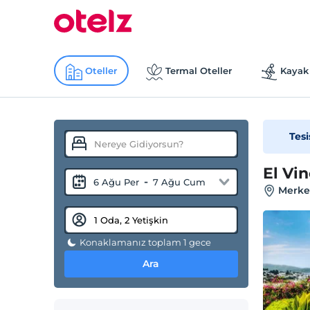
Oteller
Termal Oteller
Kayak 
Tesi
El Vi
-
6 Ağu Per
7 Ağu Cum
Merke
Konaklamanız toplam 1 gece
Ara