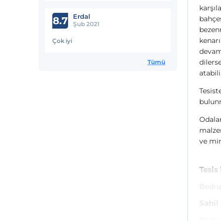
karşıl
Erdal
bahçes
8.7
Şub 2021
bezen
kenarı
Çok iyi
devam 
dilers
Tümü
atabili
Tesist
bulun
Odalar
malzem
ve min
Tesis
Bodru
Sahil
Bodrum