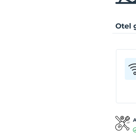
Otel 
A