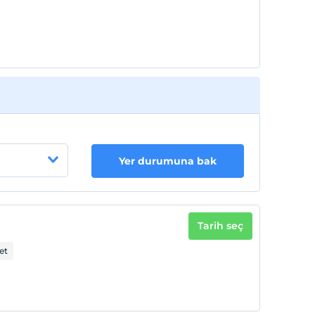
Yer durumuna bak
Tarih seç
et