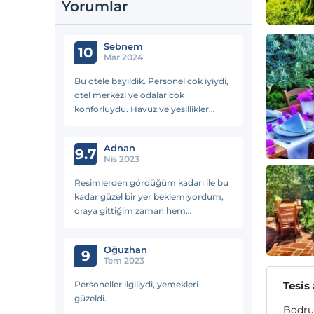
Yorumlar
Sebnem
10
Mar 2024
Bu otele bayildik. Personel cok iyiydi,
otel merkezi ve odalar cok
konforluydu. Havuz ve yesillikler
icinde olmasi muazzam guzeldi.
Kahvalti da harikaydi.
Adnan
9.7
Nis 2023
Resimlerden gördüğüm kadarı ile bu
kadar güzel bir yer beklemiyordum,
oraya gittiğim zaman hem
manzara,hem personel, hemde otel
beni çok etkiledi. Çok fazla memnun
Oğuzhan
kaldım.
9
Tem 2023
Personeller ilgiliydi, yemekleri
Tesis
güzeldi.
Bodrum