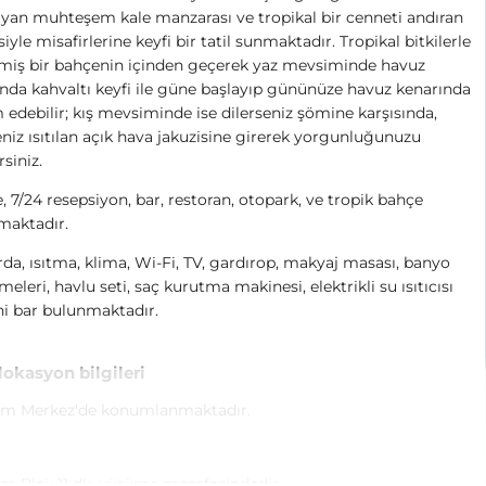
ayan muhteşem kale manzarası ve tropikal bir cenneti andıran
iyle misafirlerine keyfi bir tatil sunmaktadır. Tropikal bitkilerle
miş bir bahçenin içinden geçerek yaz mevsiminde havuz
nda kahvaltı keyfi ile güne başlayıp gününüze havuz kenarında
edebilir; kış mevsiminde ise dilerseniz şömine karşısında,
eniz ısıtılan açık hava jakuzisine girerek yorgunluğunuzu
rsiniz.
e, 7/24 resepsiyon, bar, restoran, otopark, ve tropik bahçe
maktadır.
da, ısıtma, klima, Wi-Fi, TV, gardırop, makyaj masası, banyo
eleri, havlu seti, saç kurutma makinesi, elektrikli su ısıtıcısı
i bar bulunmaktadır.
 lokasyon bilgileri
m Merkez'de konumlanmaktadır.
 Plajı 11 dk. yürüme mesafesindedir.