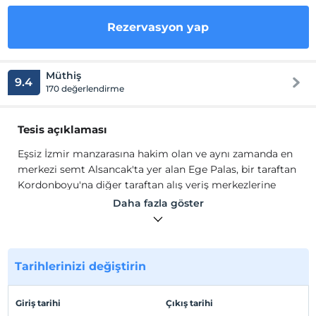
Rezervasyon yap
Müthiş
9.4
170 değerlendirme
Tesis açıklaması
Eşsiz İzmir manzarasına hakim olan ve aynı zamanda en
merkezi semt Alsancak'ta yer alan Ege Palas, bir taraftan
Kordonboyu'na diğer taraftan alış veriş merkezlerine
açılan konumuyla siz özel misafirlerine hizmet
Daha fazla göster
vermektedir.
Eşsiz İzmir manzarasına hakim olan ve aynı zamanda en
merkezi semt Alsancak'ta yer alan Ege Palas, bir taraftan
Kordonboyu'na diğer taraftan alış veriş merkezlerine
Tarihlerinizi değiştirin
açılan konumuyla siz özel misafirlerine hizmet
vermektedir. Odalarımız da Panoramik deniz manzarası,
Giriş tarihi
Çıkış tarihi
Balkon, Klima, LCD TV, Pay TV, Kablo TV, Yüksek hızlı