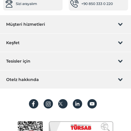
Sizi arayalım
+90 850 333 0 220
Doktor (tesis bünyesinde)
Diğer
Müşteri hizmetleri
jeneratör
Çalışma Alanları
Rezervasyon yönet
Keşfet
Faks/fotokopi
Business center
Sizi arayalım
Hediye Kart
Tesisler için
Spa ve Sağlık Olanakları
İştirak olun
Sauna
ZPara Nedir?
Hemen tesisinizi ekleyin
Otelz hakkında
Masaj
İletişim
Üye girişi
Ortak Alanlar
Villa/Daire ekleyin
Hakkımızda
Asansör
Sıkça sorulan sorular
Hesap oluştur
Konferas salonu
Sürdürülebilirlik
Toplantı odası
Kişisel Verilerin Korunması
Mağazalar
Koşullar ve şartlar