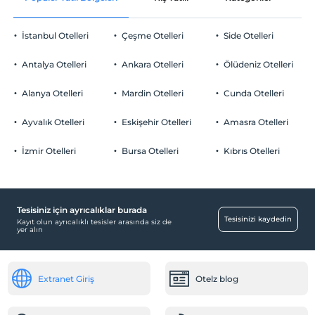
Evcil hayvan kabul edilmemektedir.
Oda süslemesi
Sigara
İstanbul Otelleri
Çeşme Otelleri
Side Otelleri
Odalarda sigara içilmez
Gül yaprakları ile süsleme
Otopark
Yaş kısıtlaması
Antalya Otelleri
Ankara Otelleri
Ölüdeniz Otelleri
Odaya meyve sepeti ikramı
Tesisimizde sadece 18 ile 85 yaşları arasındaki misafirler kabul
Ücretsiz Özel Otopark
edilir
Alanya Otelleri
Mardin Otelleri
Cunda Otelleri
Otopark (Tesis bünyesinde)
Çocuklar
Ayvalık Otelleri
Eskişehir Otelleri
Amasra Otelleri
2 yaşına kadar olan bebekler ücretsizdir.
Her bir oda için 6 yaşına kadar 1 çocuk ücretsizdir
İzmir Otelleri
Bursa Otelleri
Kıbrıs Otelleri
Havuz
Açık Yüzme Havuzu (Sezonluk)
Tesisiniz için ayrıcalıklar burada
Odalar
Tesisinizi kaydedin
Kayıt olun ayrıcalıklı tesisler arasında siz de
yer alın
Engelli odaları
Ulaşım
Extranet Giriş
Otelz blog
Havaalanı servisi (ücretli)
Sağlık